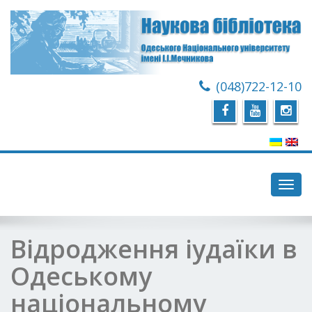
(048)722-12-10
Toggl
navig
Відродження іудаїки в
Одеському
національному