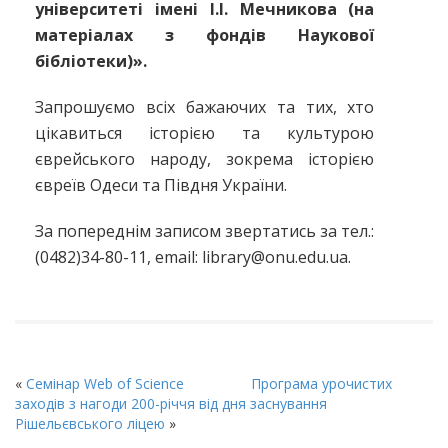
університеті імені І.І. Мечникова (на
матеріалах з фондів Наукової
бібліотеки)».
Запрошуємо всіх бажаючих та тих, хто
цікавиться історією та культурою
єврейського народу, зокрема історією
євреїв Одеси та Півдня України.
За попереднім записом звертатись за тeл.:
(0482)34-80-11, еmail: library@onu.edu.ua.
«
Семінар Web of Science
Програма урочистих
заходів з нагоди 200-річчя від дня заснування
Рішельєвського ліцею
»