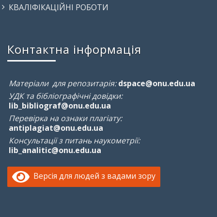
КВАЛІФІКАЦІЙНІ РОБОТИ
Контактна інформація
Матеріали для репозитарія:
dspace@onu.edu.ua
УДК та бібліографічні довідки:
lib_bibliograf@onu.edu.ua
Перевірка на ознаки плагіату:
antiplagiat@onu.edu.ua
Консультації з питань наукометрії:
lib_analitic@onu.edu.ua
Версія для людей з вадами зору