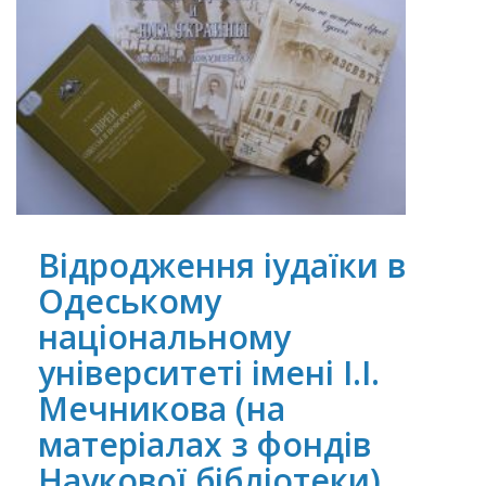
Відродження іудаїки в
Одеському
національному
університеті імені І.І.
Мечникова (на
матеріалах з фондів
Наукової бібліотеки)