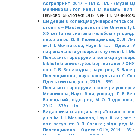
Астропринт, 2017. – 161 с. : іл. – (Музеї
Мечникова / гол. Ред. І. М. Коваль ; вип.
Наукової бібліотеки ОНУ імені І. І. Мечников
Шедеври в колекціях університетської 
століть = Masterpieces in the University 
XIX centuries : каталог-альбом / упоряд.
пер. з англ.: О. В. Полевщикова, О. Л. Ля
ім. І. І. Мечникова, Наук. б-ка. – Одеса :
національного університету імені І. І. М
Польські стародруки з колекцій універси
biblioteki uniwersyteckiej : каталог / ОНУ
пол. Г. В. Великодна ; наук. ред. В. Валец
Полевщикова ; наук. консультант С. Сіе
Одеський нац. ун-т, 2019. – 391 с.
Польські стародруки з колецій університе
Мечникова, Наук. б-ка; упоряд.: Г. В. Вел
Валецький ; відп. ред. М. О. Подрезова ;
2012. – 379 с. : іл.
Видавнича спадщина українського ренес
ун-т ім. І. І. Мечникова, Наук. б-ка ; авт.
авт. вступ. ст. В. П. Саєнко ; відп. ред. М
Полевщикова. – Одеса : ОНУ, 2011. – 85 с. :