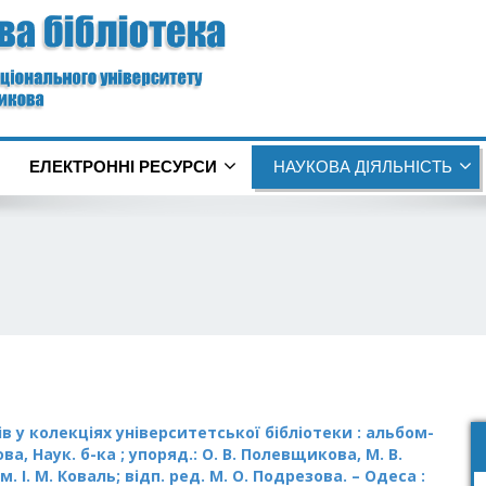
ЕЛЕКТРОННІ РЕСУРСИ
НАУКОВА ДІЯЛЬНІСТЬ
в у колекціях університетської бібліотеки : альбом-
кова, Наук. б-ка ; упоряд.: О. В. Полевщикова, М. В.
. І. М. Коваль; відп. ред. М. О. Подрезова. – Одеса :