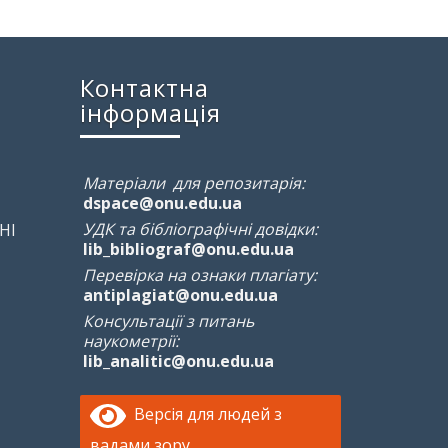
Контактна
інформація
Матеріали для репозитарія:
dspace@onu.edu.ua
УДК та бібліографічні довідки:
НІ
lib_bibliograf@onu.edu.ua
Перевірка на ознаки плагіату:
antiplagiat@onu.edu.ua
Консультації з питань
наукометрії:
lib_analitic@onu.edu.ua
Версія для людей з
вадами зору