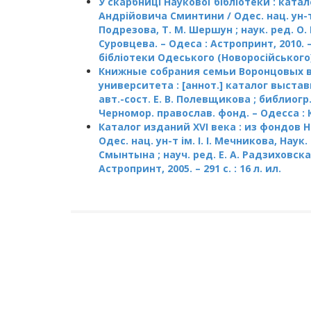
У скарбниці Наукової бібліотеки : ката
Андрійовича Сминтини / Одес. нац. ун-т ім
Подрезова, Т. М. Шершун ; наук. ред. О. В
Суровцева. – Одеса : Астропринт, 2010. – 
бібліотеки Одеського (Новоросійського)
Книжные собрания семьи Воронцовых в
университета : [аннот.] каталог выставки 
авт.-сост. Е. В. Полевщикова ; библиогр.
Черномор. православ. фонд. – Одесса : КП 
Каталог изданий XVI века : из фондов 
Одес. нац. ун-т ім. І. І. Мечникова, Наук. 
Смынтына ; науч. ред. Е. А. Радзиховская
Астропринт, 2005. – 291 с. : 16 л. ил.