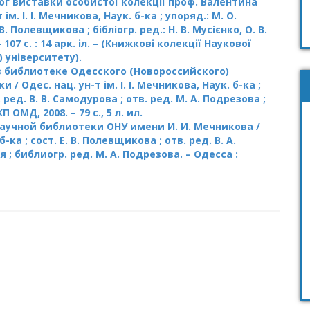
лог виставки особистої колекції проф. Валентина
. І. І. Мечникова, Наук. б-ка ; упоряд.: М. О.
. Полевщикова ; бібліогр. ред.: Н. В. Мусієнко, О. В.
107 с. : 14 арк. іл. – (Книжкові колекції Наукової
 університету).
 библиотеке Одесского (Новороссийского)
/ Одес. нац. ун-т ім. І. І. Мечникова, Наук. б-ка ;
 ред. В. В. Самодурова ; отв. ред. М. А. Подрезова ;
ОМД, 2008. – 79 с., 5 л. ил.
Научной библиотеки ОНУ имени И. И. Мечникова /
б-ка ; сост. Е. В. Полевщикова ; отв. ред. В. А.
 ; библиогр. ред. М. А. Подрезова. – Одесса :