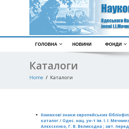
ГОЛОВНА
НОВИНИ
ФОНДИ
Каталоги
Home
Каталоги
Книжкові знаки європейських бібліофілі
каталог /
Одес. нац. ун-т ім. І. І. Мечни
Алєксєєнко, Г. В. Великодна ; авт. передм