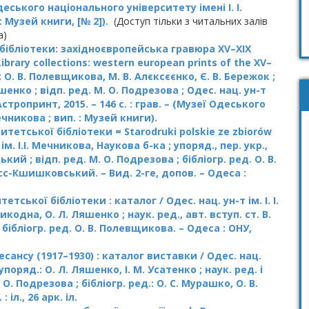
 Одеського національного університету імені І. І.
 : Музей книги, [№ 2]).
(Доступ тільки з читальних залів
а)
бібліотеки: західноєвропейська гравюра XV–XIX
Library collections: western european prints of the XV–
: О. В. Полевщикова, М. В. Алєксєєнко, Є. В. Бережок ;
шенко ; відп. ред. М. О. Подрезова ; Одес. нац. ун-т
 Астропринт, 2015. – 146 с. : грав. – (Музеї Одеського
ечникова ; вип. : Музей книги).
тетської бібліотеки = Starodruki polskie ze zbiorów
 ім. І.І. Мечникова, Наукова б-ка ; упоряд., пер. укр.,
ький ; відп. ред. М. О. Подрезова ; бібліогр. ред. О. В.
сс-Кшишковський. – Вид. 2-ге, допов. – Одеса :
тської бібліотеки : каталог / Одес. нац. ун-т ім. І. І.
икодна, О. Л. Ляшенко ; наук. ред., авт. вступ. ст. В.
 бібліогр. ред. О. В. Полевщикова. – Одеса : ОНУ,
ансу (1917–1930) : каталог виставки / Одес. нац.
-упоряд.: О. Л. Ляшенко, І. М. Усатенко ; наук. ред. і
. О. Подрезова ; бібліогр. ред.: О. С. Мурашко, О. В.
 іл., 26 арк. іл.