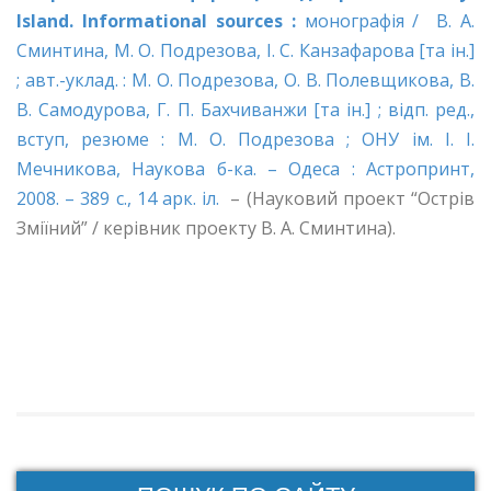
Island. Informational sources :
монографія / В. А.
Сминтина, М. О. Подрезова, І. С. Канзафарова [та ін.]
; авт.-уклад. : М. О. Подрезова, О. В. Полевщикова, В.
В. Самодурова, Г. П. Бахчиванжи [та ін.] ; відп. ред.,
вступ, резюме : М. О. Подрезова ; ОНУ ім. І. І.
Мечникова, Наукова б-ка. – Одеса : Астропринт,
2008. – 389 с., 14 арк. іл.
– (Науковий проект “Острів
Зміїний” / керівник проекту В. А. Сминтина).