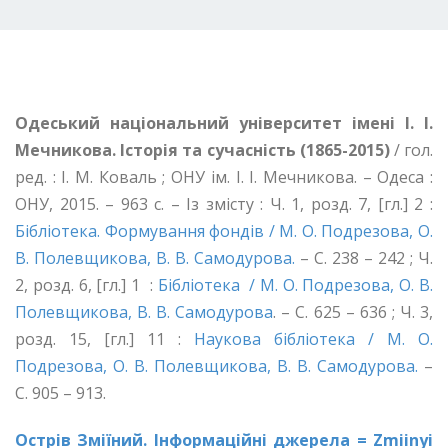
Одеський національний університет імені І.
І.
Мечникова. Історія та сучасність (1865-2015)
/ гол.
ред. : І. М. Коваль ; ОНУ ім. І. І. Мечникова. – Одеса :
ОНУ, 2015. – 963 с. – Із змісту : Ч. 1, розд. 7, [гл.] 2 :
Бібліотека. Формування фондів / М. О. Подрезова, О.
В. Полевщикова, В. В. Самодурова.
– С. 238 – 242 ; Ч.
2, розд. 6, [гл.] 1 :
Бібліотека / М. О. Подрезова, О. В.
Полевщикова, В. В. Самодурова
. – С. 625 – 636 ; Ч. 3,
розд. 15, [гл.] 11 :
Наукова бібліотека / М. О.
Подрезова, О. В. Полевщикова, В. В. Самодурова.
–
С. 905 – 913.
Острів Зміїний. Інформаційні джерела = Zmiinyi