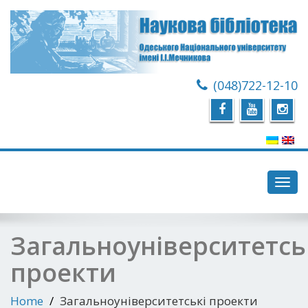
(048)722-12-10
Toggl
navig
Загальноуніверситетсь
проекти
Home
Загальноуніверситетські проекти