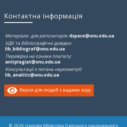
Контактна інформація
Матеріали для репозитарія:
dspace@onu.edu.ua
УДК та бібліографічні довідки:
lib_bibliograf@onu.edu.ua
Перевірка на ознаки плагіату:
antiplagiat@onu.edu.ua
Консультації з питань наукометрії:
lib_analitic@onu.edu.ua
Версія для людей з вадами зору
© 2026 Наукова бібліотека Одеського національного