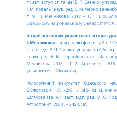
т ; авт. вступ. ст. та ідеї В. П. Саєнко ; упоряд
І. М. Коваль ; наук. ред. Є. М. Черноіваненко 
т ім. І. І. Мечникова, 2018. – Т. 1 : Біобі
Одеському національному університеті ; Філ
Історія кафедри української літератури
І. Мечникова
: персоналії і факти : у 2 т. / 
т ; авт. ідеї В. П. Саєнко ; упоряд. та бібліогр
; наук. ред. Є. М. Черноіваненко ; відп. ред.
Мечникова, 2018. – Т. 2 : Антологія. – 61
університеті ; Філологія).
Філологічний факультет Одеського нац
Бібліографія, 1991-2001 / ОНУ ім. І.І. Меч
Шляхова [та ін.]; заст. відп. ред. М. О. Под
Астропринт, 2003 . – 245 с. : іл.