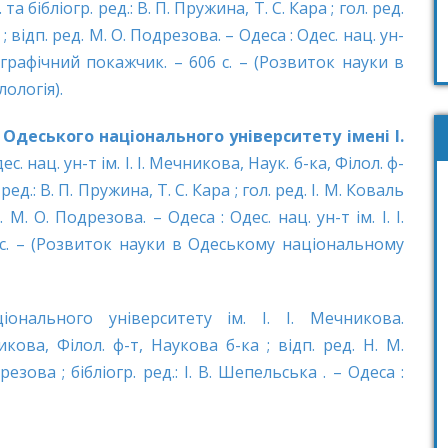
. та бібліогр. ред.: В. П. Пружина, Т. С. Кара ; гол. ред.
; відп. ред. М. О. Подрезова. – Одеса : Одес. нац. ун-
бліографічний покажчик. – 606 с. – (Розвиток науки в
ологія).
 Одеського національного університету імені І.
Одес. нац. ун-т ім. І. І. Мечникова, Наук. б-ка, Філол. ф-
. ред.: В. П. Пружина, Т. С. Кара ; гол. ред. І. М. Коваль
 М. О. Подрезова. – Одеса : Одес. нац. ун-т ім. І. І.
8 с. – (Розвиток науки в Одеському національному
іонального університету ім. І. І. Мечникова.
никова, Філол. ф-т, Наукова б-ка ; відп. ред. Н. М.
резова ; бібліогр. ред.: І. В. Шепельська . – Одеса :