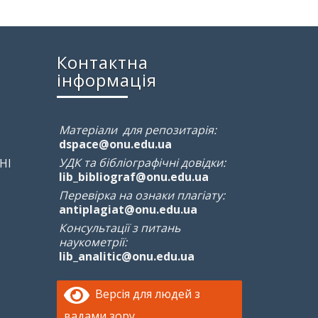
Контактна
інформація
Матеріали для репозитарія:
dspace@onu.edu.ua
УДК та бібліографічні довідки:
НІ
lib_bibliograf@onu.edu.ua
Перевірка на ознаки плагіату:
antiplagiat@onu.edu.ua
Консультації з питань
наукометрії:
lib_analitic@onu.edu.ua
Версія для людей з
вадами зору