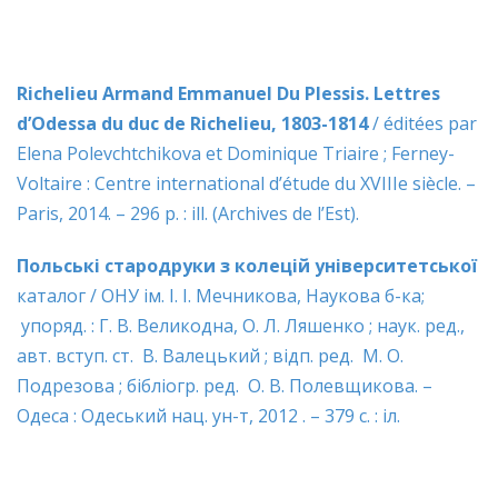
Richelieu
Armand
Emmanuel
Du
Plessis.
Lettres
d’Odessa du duc de Richelieu, 1803-1814
/ éditées par
Elena Polevchtchikova et Dominique Triaire ; Ferney-
Voltaire : Centre international d’étude du XVIIIe siècle. –
Paris, 2014. – 296 p. : ill. (Archives de l’Est).
Польські
стародруки
з
колецій
університетської
б
каталог / ОНУ ім. І. І. Мечникова, Наукова б-ка;
упоряд. : Г. В. Великодна, О. Л. Ляшенко ; наук. ред.,
авт. вступ. ст. В. Валецький ; відп. ред. М. О.
Подрезова ; бібліогр. ред. О. В. Полевщикова. –
Одеса : Одеський нац. ун-т, 2012 . – 379 с. : іл.