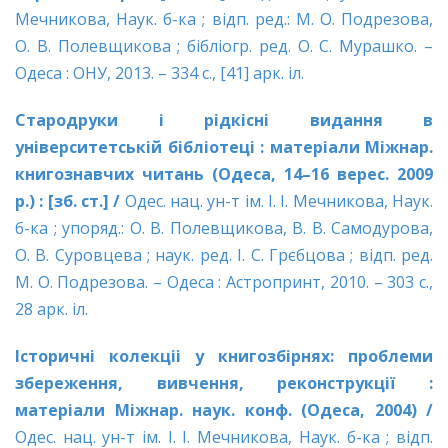
Мечникова, Наук. б-ка ; відп. ред.: М. О. Подрезова,
О. В. Полевщикова ; бібліогр. ред. О. С. Мурашко. –
Одеса : ОНУ, 2013. – 334 с., [41] арк. іл.
Стародруки і рідкісні видання в
університетській бібліотеці : матеріали Міжнар.
книгознавчих читань (Одеса, 14–16 верес. 2009
р.) : [зб. ст.] /
Одес. нац. ун-т ім. І. І. Мечникова, Наук.
б-ка ; упоряд.: О. В. Полевщикова, В. В. Самодурова,
О. В. Суровцева ; наук. ред. І. С. Грєбцова ; відп. ред.
М. О. Подрезова. – Одеса : Астропринт, 2010. – 303 с.,
28 арк. іл.
Історичні колекціі у книгозбірнях: проблеми
збереження, вивчення, реконструкції :
матеріали Міжнар. наук. конф. (Одеса, 2004) /
Одес. нац. ун-т ім. І. І. Мечникова, Наук. б-ка ; відп.