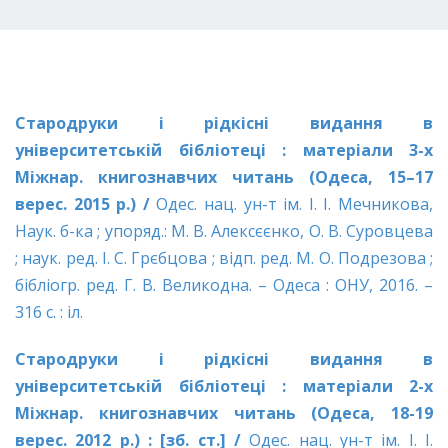
Стародруки і рідкісні видання в
університетській бібліотеці : матеріали 3-х
Міжнар. книгознавчих читань (Одеса, 15–17
верес. 2015 р.) /
Одес. нац. ун-т ім. І. І. Мечникова,
Наук. б-ка ; упоряд.: М. В. Алексєєнко, О. В. Суровцева
; наук. ред. І. С. Грєбцова ; відп. ред. М. О. Подрезова ;
бібліогр. ред. Г. В. Великодна. – Одеса : ОНУ, 2016. –
316 с. : іл.
Стародруки і рідкісні видання в
університетській бібліотеці : матеріали 2-х
Міжнар. книгознавчих читань (Одеса, 18-19
верес. 2012 р.) : [зб. ст.] /
Одес. нац. ун-т ім. І. І.