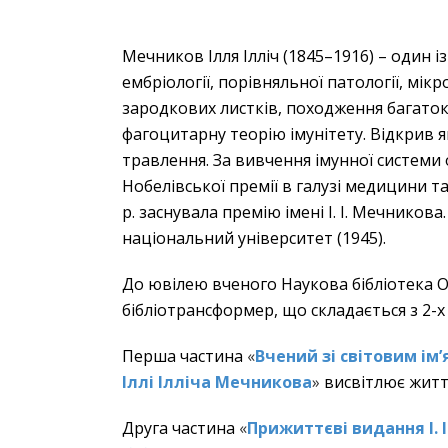
Мечников Ілля Ілліч (1845–1916) – один 
ембріології, порівняльної патології, мікро
зародкових листків, походження багаток
фагоцитарну теорію імунітету. Відкрив
травлення. За вивчення імунної системи
Нобелівської премії в галузі медицини та 
р. заснувала премію імені І. І. Мечников
національний університет (1945).
До ювілею вченого Наукова бібліотека ОН
бібліотрансформер, що складається з 2-х
Перша частина
«
Вчений зі світовим ім
Іллі Ілліча Мечникова
»
висвітлює житт
Друга частина
«
Прижиттєві видання
І. 