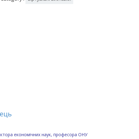
нець
доктора економічних наук, професора ОНУ