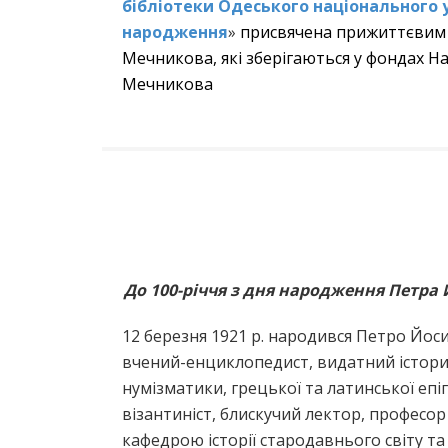
бібліотеки Одеського наці
онального 
народження
»
присвячена прижиттєвим 
Мечникова, які зберігаються у фондах Наук
Мечникова
До 100-річчя з дня народження Петр
12 березня 1921 р. народився Петро Йо
вчений-енциклопедист, видатний істори
нумізматики, грецької та латинської епі
візантиніст, блискучий лектор, професор
кафедрою історії стародавнього світу та 