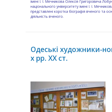
імені І. І. Мечникова Олексія Григоровича Ло
національного університету імені І. І. Мечников
представлені коротка біографія вченого та ос
діяльність вченого.
Одеські художники-но
х рр. ХХ ст.