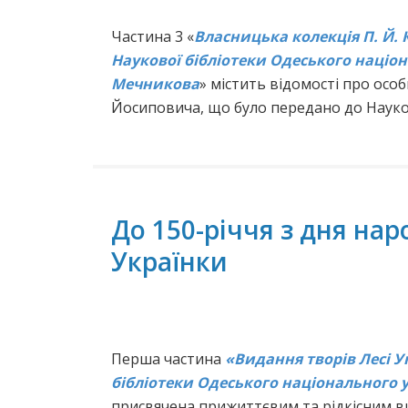
Частина 3 «
Власницька колекція П. Й.
Наукової бібліотеки Одеського націона
Мечникова
» містить відомості про ос
Йосиповича, що було передано до Науков
До 150-річчя з дня на
Українки
Перша частина
«Видання творів Лесі У
бібліотеки Одеського національного ун
присвячена прижиттєвим та рідкісним в