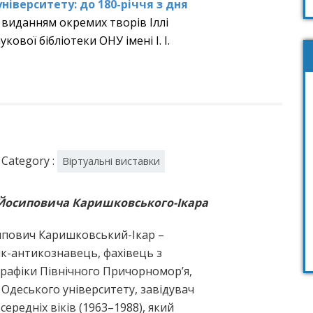
університету:
до 180-річчя з дня
виданням окремих творів Іллі
ової бібліотеки ОНУ імені І. І.
Category :
Віртуальні виставки
а Йосиповича Каришковського-Ікара
сипович Каришковський-Ікар –
к-антикознавець, фахівець з
графіки Північного Причорномор’я,
 Одеського університету, завідувач
середніх віків (1963–1988), який