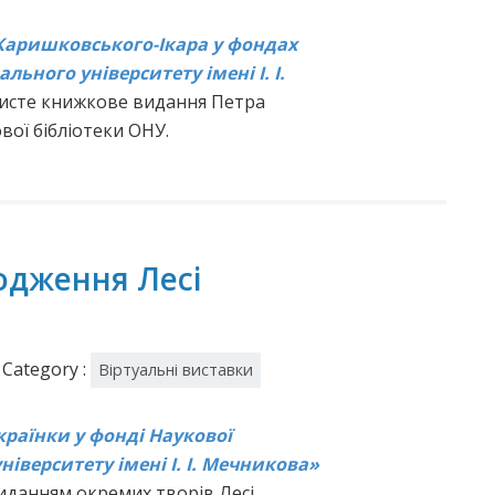
 Каришковського-Ікара у фондах
льного університету імені І. І.
обисте книжкове видання Петра
ої бібліотеки ОНУ.
родження Лесі
Category :
Віртуальні виставки
країнки у фонді Наукової
іверситету імені І. І. Мечникова»
иданням окремих творів Лесі