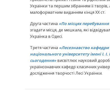
Українки та першим зібранням її творів,
малоформатним виданням кінця XX ст.
Друга частина
«По місцях перебування 
згадати місця, де мешкала, які відвідува
Українка в Одесі.
Третя частина
«Лесезнавство кафедри 
національного університету імені І. І
сьогодення»
висвітлює науковий доробо
українознавчих кафедр класичних універ
дослідження творчості Лесі Українки.