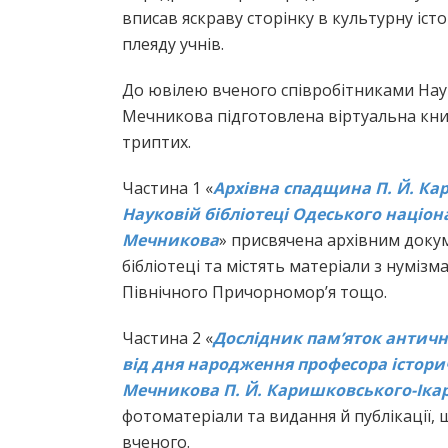
вписав яскраву сторінку в культурну істо
плеяду учнів.
До ювілею вченого співробітниками Науков
Мечникова підготовлена віртуальна кн
триптих.
Частина 1 «
Архівна спадщина П. Й. Кар
Науковій бібліотеці Одеського націонал
Мечникова
» присвячена архівним доку
бібліотеці та містять матеріали з нумізм
Північного Причорномор’я тощо.
Частина 2 «
Дослідник пам’яток антично
від дня народження професора історичн
Мечникова П. Й. Каришковського-Іка
фотоматеріали та видання й публікації
вченого.