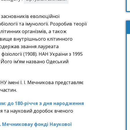
із засновників еволюційної
біології та імунології. Розробив теорії
літинних організмів, а також
 явище внутрішнього клітинного
 одержав звання лауреата
фізіології (1908). НАН України з 1995
а. Його ім’ям названо Одеський
У імені І. І. Мечникова представляє
 частин.
’ям: до 180-річчя з дня народження
я та науковий доробок вченого
І.
Мечникова
у фонді Наукової