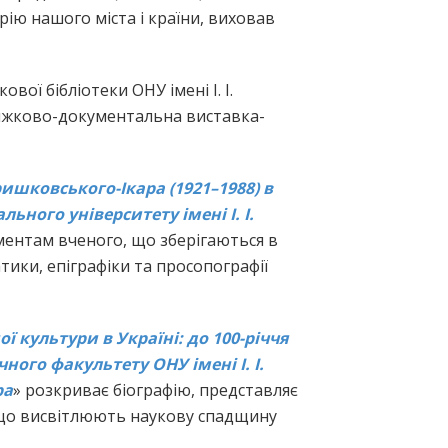
рію нашого міста і країни, виховав
ої бібліотеки ОНУ імені І. І.
ижково-документальна виставка-
ишковського-Ікара (1921–1988) в
ьного університету імені І. І.
ментам вченого, що зберігаються в
атики, епіграфіки та просопографії
ї культури в Україні: до 100-річчя
ого факультету ОНУ імені І. І.
ра
» розкриває біографію, представляє
, що висвітлюють наукову спадщину