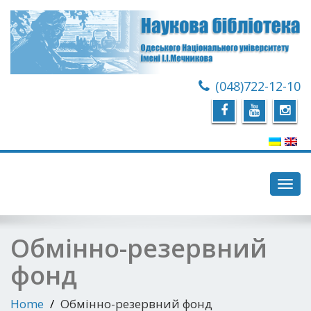
(048)722-12-10
Toggl
navig
Обмінно-резервний
фонд
Home
Обмінно-резервний фонд