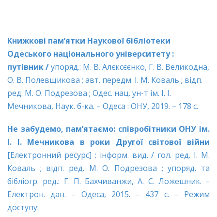
Книжкові пам’ятки Наукової бібліотеки
Одеського національного університету :
путівник /
упоряд.: М. В. Алєксєєнко, Г. В. Великодна,
О. В. Полевщикова ; авт. передм. І. М. Коваль ; відп.
ред. М. О. Подрезова ; Одес. нац. ун-т ім. І. І.
Мечникова, Наук. б-ка. – Одеса : ОНУ, 2019. – 178 с.
Не забудемо, пам’ятаємо: співробітники ОНУ ім.
І. І. Мечникова в роки Другої світової війни
[Електронний ресурс] : інформ. вид. / гол. ред. І. М.
Коваль ; відп. ред. М. О. Подрезова ; упоряд. та
бібліогр. ред.: Г. П. Бахчиванжи, А. С. Ложешник. –
Електрон. дан. – Одеса, 2015. – 437 с. – Режим
доступу: