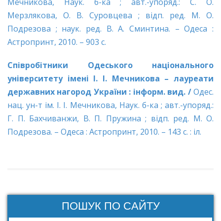
Мечникова, Наук. б-ка ; авт.-упоряд.: С. О.
Мерзлякова, О. В. Суровцева ; вiдп. ред. М. О.
Подрезова ; наук. ред. В. А. Сминтина. – Одеса :
Астропринт, 2010. – 903 с.
Співробітники Одеського національного
університету імені І. І. Мечникова – лауреати
державних нагород України : інформ. вид. /
Одес.
нац. ун-т ім. І. І. Мечникова, Наук. б-ка ; авт.-упоряд.:
Г. П. Бахчиванжи, В. П. Пружина ; відп. ред. М. О.
Подрезова. – Одеса : Астропринт, 2010. – 143 с. : іл.
ПОШУК ПО САЙТУ