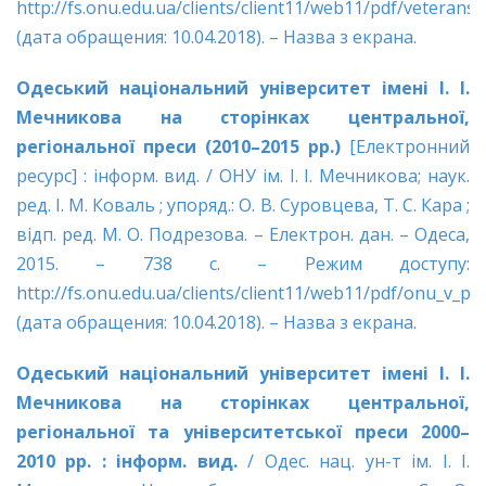
http://fs.onu.edu.ua/clients/client11/web11/pdf/veterans
(дата обращения: 10.04.2018). – Назва з екрана.
Одеський національний університет імені І. І.
Мечникова на сторінках центральної,
регіональної преси (2010–2015 рр.)
[Електронний
ресурс] : інформ. вид. / ОНУ ім. І. І. Мечникова; наук.
ред. І. М. Коваль ; упоряд.: О. В. Суровцева, Т. С. Кара ;
відп. ред. М. О. Подрезова. – Електрон. дан. – Одеса,
2015. – 738 с. – Режим доступу:
http://fs.onu.edu.ua/clients/client11/web11/pdf/onu_v_pr
(дата обращения: 10.04.2018). – Назва з екрана.
Одеський нацiональний унiверситет iменi I. I.
Мечникова на сторiнках центральної,
регiональної та унiверситетської преси 2000–
2010 рр. : iнформ. вид.
/ Одес. нац. ун-т ім. І. І.