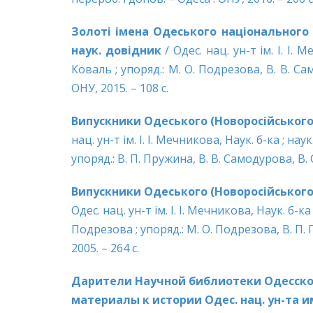
Золоті імена Одеського національного ун
наук. довідник
/ Одес. нац. ун-т ім. І. І. М
Коваль ; упоряд.: М. О. Подрезова, В. В. Сам
ОНУ, 2015. – 108 с.
Випускники Одеського (Новоросійського) 
нац. ун-т ім. І. І. Мечникова, Наук. б-ка ; нау
упоряд.: В. П. Пружина, В. В. Самодурова, В. 
Випускники Одеського (Новоросійського) 
Одес. нац. ун-т ім. І. І. Мечникова, Наук. б-ка 
Подрезова ; упоряд.: М. О. Подрезова, В. П.
2005. – 264 с.
Дарители Научной библиотеки Одесского
материалы к истории Одес. нац. ун-та и