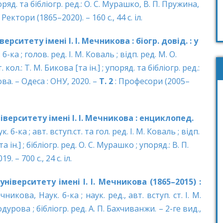
поряд. та бібліогр. ред.: О. С. Мурашко, В. П. Пружина,
 Ректори (1865–2020). – 160 с., 44 с. іл.
ситету імені І. І. Мечникова : біогр. довід. : у
 б-ка ; голов. ред. І. М. Коваль ; відп. ред. М. О.
 кол.: Т. М. Бикова [та ін.] ; упоряд. та бібліогр. ред.:
ва. – Одеса : ОНУ, 2020. –
Т. 2
: Професори (2005–
ерситету імені І. І. Мечникова : енциклопед.
. б-ка ; авт. вступ.ст. та гол. ред. І. М. Коваль ; відп.
 ін.] ; бібліогр. ред. О. С. Мурашко ; упоряд.: В. П.
 – 700 с., 24 с. іл.
іверситету імені І. І. Мечникова (1865–2015) :
ечникова, Наук. б-ка ; наук. ред., авт. вступ. ст. І. М.
дурова ; бібліогр. ред. А. П. Бахчиванжи. – 2-ге вид.,
.