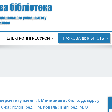
ЕЛЕКТРОННІ РЕСУРСИ
НАУКОВА ДІЯЛЬНІСТЬ
ситету імені І. І. Мечникова : біогр. довід. : у
 б-ка ; голов. ред. І. М. Коваль ; відп. ред. М. О.