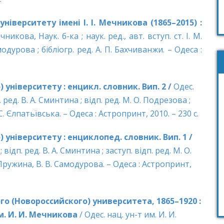
іверситету імені І. І. Мечникова (1865–2015) :
ечникова, Наук. б-ка ; наук. ред., авт. вступ. ст. І. М.
одурова ; бібліогр. ред. А. П. Бахчиванжи. – Одеса :
університету : енцикл. словник. Вип. 2 /
Одес.
к. ред. В. А. Сминтина ; відп. ред. М. О. Подрезова ;
С. Єлпатьївська. – Одеса : Астропринт, 2010. – 230 с.
університету : енциклопед. словник. Вип. 1 /
; відп. ред. В. А. Сминтина ; заступ. відп. ред. М. О.
 Пружина, В. В. Самодурова. – Одеса : Астропринт,
 (Новороссийского) университета, 1865–1920 :
м. И. И. Мечникова
/ Одес. нац. ун-т им. И. И.