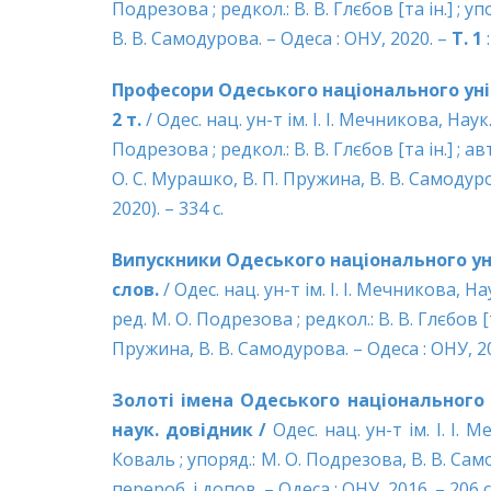
Подрезова ; редкол.: В. В. Глєбов [та ін.] ; у
В. В. Самодурова. – Одеса : ОНУ, 2020. –
Т. 1
:
Професори Одеського національного універ
2 т.
/ Одес. нац. ун-т ім. І. І. Мечникова, Наук.
Подрезова ; редкол.: В. В. Глєбов [та ін.] ; авт.
О. С. Мурашко, В. П. Пружина, В. В. Самодуро
2020). – 334 с.
Випускники Одеського національного унів
слов.
/ Одес. нац. ун-т ім. І. І. Мечникова, Наук
ред. М. О. Подрезова ; редкол.: В. В. Глєбов [та
Пружина, В. В. Самодурова. – Одеса : ОНУ, 2019.
Золоті імена Одеського національного ун
наук. довідник /
Одес. нац. ун-т ім. І. І. М
Коваль ; упоряд.: М. О. Подрезова, В. В. Само
перероб. і допов. – Одеса : ОНУ, 2016. – 206 с