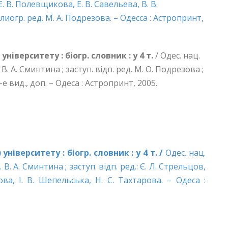
 Е. В. Полевщикова, Е. В. Савельева, В. В.
лиогр. ред. М. А. Подрезова. – Одесса : Астропринт,
іверситету : біогр. словник : у 4 т.
/ Одес. нац.
д. В. А. Сминтина ; заступ. відп. ред. М. О. Подрезова ;
-е вид., доп. – Одеса : Астропринт, 2005.
іверситету : біогр. словник : у 4 т. /
Одес. нац.
д. В. А. Сминтина ; заступ. відп. ред.: Є. Л. Стрельцов,
ва, І. В. Шепельська, Н. С. Тахтарова. – Одеса :