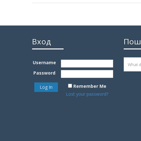
Вход
Пош
Username
Password
Remember Me
Lost your password?