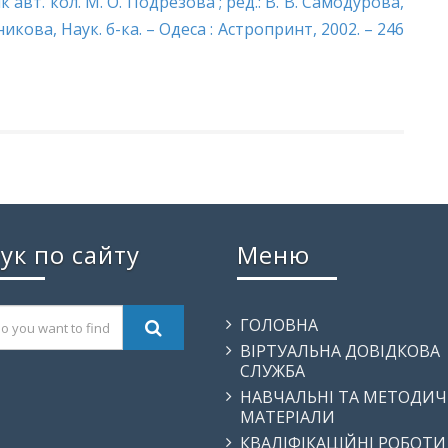
ик авт. кол. М. О. Подрезова ; ред.: В. В. Самодурова,
ечникова, Наук. б-ка. – Одеса : Астропринт, 2002. – 246
ук по сайту
Меню
ГОЛОВНА
ВІРТУАЛЬНА ДОВІДКОВА
СЛУЖБА
НАВЧАЛЬНІ ТА МЕТОДИЧ
МАТЕРІАЛИ
КВАЛІФІКАЦІЙНІ РОБОТИ