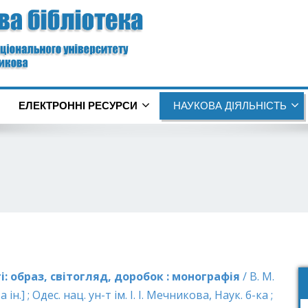
ЕЛЕКТРОННІ РЕСУРСИ
НАУКОВА ДІЯЛЬНІСТЬ
: образ, світогляд, доробок : монографія
/ В. М.
ін.] ; Одес. нац. ун-т ім. І. І. Мечникова, Наук. б-ка ;