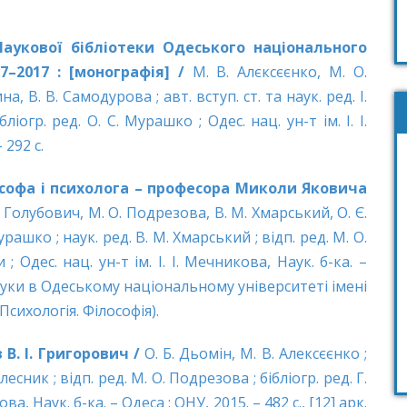
 Наукової бібліотеки Одеського національного
17–2017 : [монографія] /
М. В. Алєксєєнко, М. О.
 В. В. Самодурова ; авт. вступ. ст. та наук. ред. І.
ліогр. ред. О. С. Мурашко ; Одес. нац. ун-т ім. І. І.
 292 с.
ософа і психолога – професора Миколи Яковича
В. Голубович, М. О. Подрезова, В. М. Хмарський, О. Є.
рашко ; наук. ред. В. М. Хмарський ; відп. ред. М. О.
; Одес. нац. ун-т ім. І. І. Мечникова, Наук. б-ка. –
к науки в Одеському національному університеті імені
: Психологія. Філософія).
В. І. Григорович /
О. Б. Дьомін, М. В. Алексєєнко ;
лесник ; відп. ред. М. О. Подрезова ; бібліогр. ред. Г.
ова, Наук. б-ка. – Одеса : ОНУ, 2015. – 482 с., [12] арк.