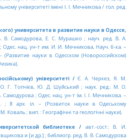
ному університеті імені І. І. Мечникова / гол. ред.
ого) университета в развитие науки в Одессе,
В. В. Самодурова, Е. С. Мурашко ; науч. ред. В. А.
 Одес. нац. ун-т им. И. И. Мечникова, Науч. б-ка. –
. – (Развитие науки в Одесском (Новороссийском)
Физика).
осійському) університеті /
Є. А. Черкез, Я. М.
 О. Г. Топчієв, Ю. Д. Шуйський ; наук. ред.: М. О.
В. Самодурова ; Одес. нац. ун-т ім. І. І. Мечникова. –
л. ; 8 арк. іл. – (Розвиток науки в Одеському
М. Коваль ; вип. : Географічні та геологічні науки).
ниверситетской библиотеке /
авт.-сост.: В. И.
вщикова и [и др.] ; библиогр. ред. В. В. Самодурова