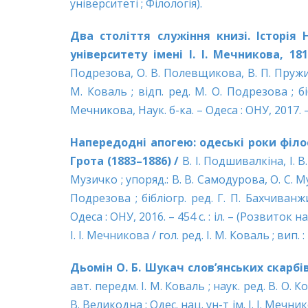
університеті ; Філологія).
Два століття служіння книзі. Історія
університету імені І. І. Мечникова, 18
Подрезова, О. В. Полевщикова, В. П. Пружина,
М. Коваль ; відп. ред. М. О. Подрезова ; біб
Мечникова, Наук. б-ка. – Одеса : ОНУ, 2017. –
Напередодні апогею: одеські роки філ
Грота (1883–1886) /
В. І. Подшивалкіна, І. 
Музичко ; упоряд.: В. В. Самодурова, О. С. Му
Подрезова ; бібліогр. ред. Г. П. Бахчиванжи 
Одеса : ОНУ, 2016. – 454 с. : іл. – (Розвито
І. І. Мечникова / гол. ред. І. М. Коваль ; вип. 
Дьомін О. Б. Шукач слов’янських скарбів 
авт. передм. І. М. Коваль ; наук. ред. В. О. Ко
В. Великодна ; Одес. нац. ун-т ім. І. І. Мечник