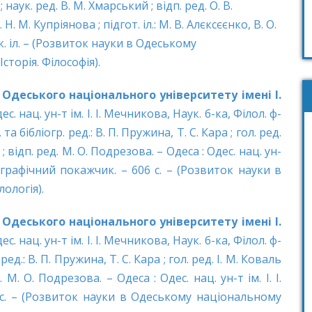
 наук. ред. В. М. Хмарський ; відп. ред. О. В.
. Н. М. Купріянова ; підгот. іл.: М. В. Алєксєєнко, В. О.
арк. іл. – (Розвиток науки в Одеському
Історія. Філософія).
 Одеського національного університету імені І.
Одес. нац. ун-т ім. І. І. Мечникова, Наук. б-ка, Філол. ф-
. та бібліогр. ред.: В. П. Пружина, Т. С. Кара ; гол. ред.
; відп. ред. М. О. Подрезова. – Одеса : Одес. нац. ун-
бліографічний покажчик. – 606 с. – (Розвиток науки в
ологія).
 Одеського національного університету імені І.
Одес. нац. ун-т ім. І. І. Мечникова, Наук. б-ка, Філол. ф-
. ред.: В. П. Пружина, Т. С. Кара ; гол. ред. І. М. Коваль
 М. О. Подрезова. – Одеса : Одес. нац. ун-т ім. І. І.
8 с. – (Розвиток науки в Одеському національному