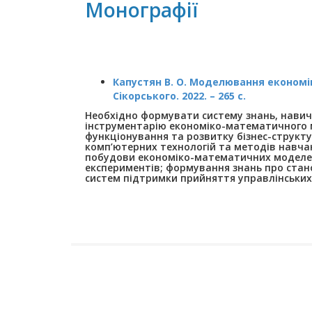
Монографії
Капустян В. О. Моделювання економіки /
Сікорського. 2022. – 265 с.
Необхідно формувати систему знань, навичо
інструментарію економіко-математичного 
функціонування та розвитку бізнес-структу
комп’ютерних технологій та методів навча
побудови економіко-математичних моделей
експериментів; формування знань про стан
систем підтримки прийняття управлінських