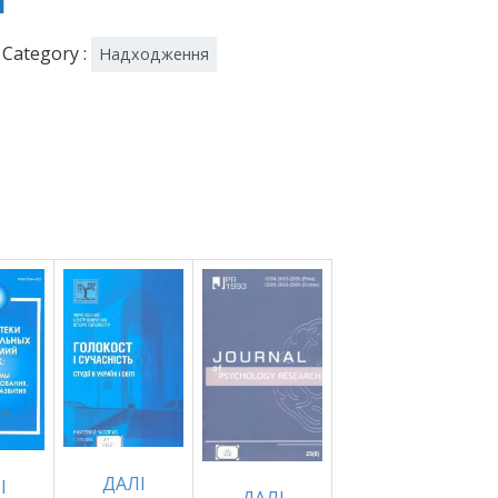
Я
Category :
Надходження
ДАЛI
I