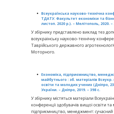
Всеукраїнська науково-технічна конф
ТДАТУ. Факультет економіки та бізнес
листоп. 2020 р.). – Мелітополь, 2020. – 
У збірнику представлено виклад тез доп
всеукраїнську науково-технічну конферен
Таврійського державного агротехнологі
Моторного.
Економіка, підприємництво, менеджм
майбутнього : зб. матеріалів Всеукр.
освіти та молодих учених (Дніпро, 23 к
України. – Дніпро, 2019. – 398 с.
У збірнику містяться матеріали Всеукраї
конференції здобувачів вищої освіти та
підприємництво, менеджмент: сучасний с