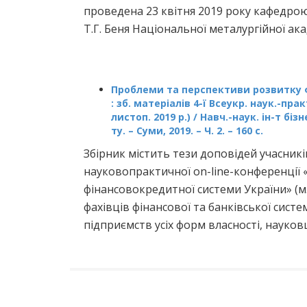
проведена 23 квітня 2019 року кафедрою
Т.Г. Беня Національної металургійної ака
Проблеми та перспективи розвитку 
: зб. матеріалів 4-ї Всеукр. наук.-прак
листоп. 2019 р.) / Навч.-наук. ін-т бі
ту. – Суми, 2019. – Ч. 2. – 160 с.
Збірник містить тези доповідей учасникі
науковопрактичної on-line-конференції
фінансовокредитної системи України» (м.
фахівців фінансової та банківської систем
підприємств усіх форм власності, науковц