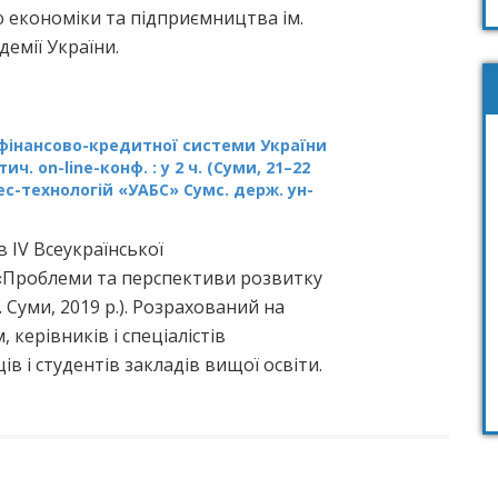
 економіки та підприємництва ім.
демії України.
фінансово-кредитної системи України
тич. on-line-конф. : у 2 ч. (Суми, 21–22
знес-технологій «УАБС» Сумс. держ. ун-
в ІV Всеукраїнської
 «Проблеми та перспективи розвитку
 Суми, 2019 р.). Розрахований на
, керівників і спеціалістів
ів і студентів закладів вищої освіти.