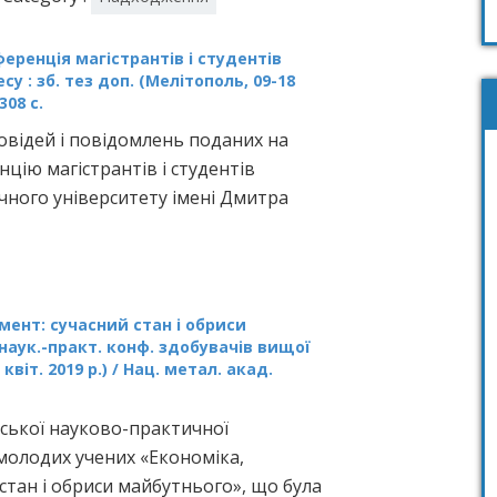
еренція магістрантів і студентів
у : зб. тез доп. (Мелітополь, 09-18
308 с.
овідей і повідомлень поданих на
цію магістрантів і студентів
чного університету імені Дмитра
ент: сучасний стан і обриси
 наук.-практ. конф. здобувачів вищої
віт. 2019 р.) / Нац. метал. акад.
нської науково-практичної
 молодих учених «Економіка,
тан і обриси майбутнього», що була