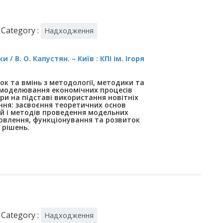
Category :
Надходження
 В. О. Капустян. – Київ : КПІ ім. Ігоря
к та вмінь з методології, методики та
моделювання економічних процесів
ри на підставі використання новітніх
ння: засвоєння теоретичних основ
 і методів проведення модельних
овлення, функціонування та розвиток
 рішень.
Category :
Надходження