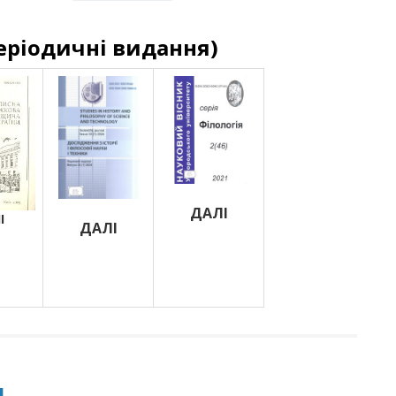
еріодичні видання)
ДАЛІ
І
ДАЛІ