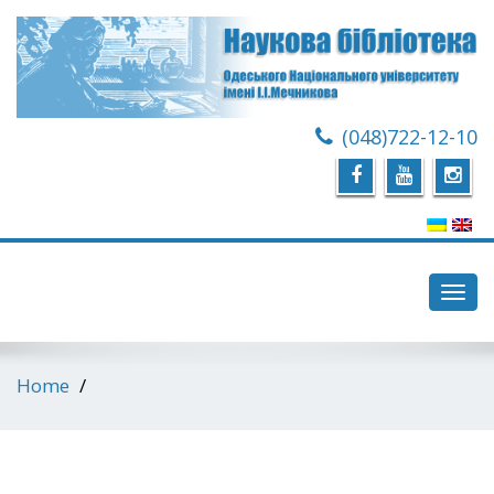
(048)722-12-10
Toggl
navig
Home