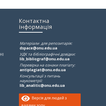
Контактна
інформація
Матеріали для репозитарія:
dspace@onu.edu.ua
УДК та бібліографічні довідки:
НІ
lib_bibliograf@onu.edu.ua
Перевірка на ознаки плагіату:
antiplagiat@onu.edu.ua
Консультації з питань
наукометрії:
lib_analitic@onu.edu.ua
Версія для людей з
вадами зору