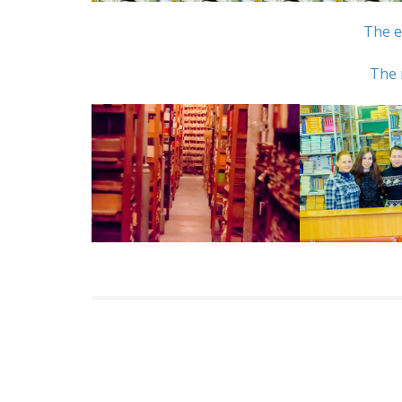
The e
The 