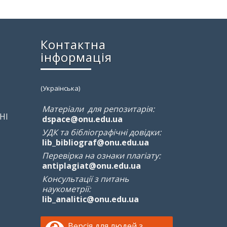
Контактна
інформація
(Українська)
Матеріали для репозитарія:
НІ
dspace@onu.edu.ua
УДК та бібліографічні довідки:
lib_bibliograf@onu.edu.ua
Перевірка на ознаки плагіату:
antiplagiat@onu.edu.ua
Консультації з питань
наукометрії:
lib_analitic@onu.edu.ua
Версія для людей з