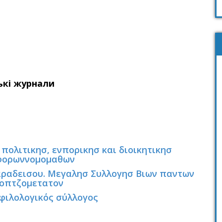
ькі журнали
 πολιτικησ, ενπορικησ και διοικητικησ
φορωννομομαθων
αραδεισου. Μεγαλησ Συλλογησ Βιων παντων
 εοπτζομετατον
φιλολογικός σύλλογος