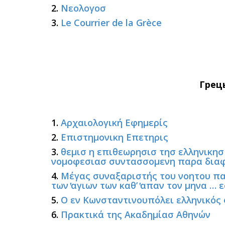
2.
Νεολογοσ
3.
Le Courrier de la Grèce
Грец
1.
Αρχαιολογική Εφημερίς
2.
Επιστημονικη Επετηρις
3.
θεμισ η επιθεωρησισ τησ ελληνικησ
νομοφεσιασ συντασσομενη παρα δια
4.
Μέγας συναξαριστής του νοητου π
των ̔αγιων των καθ’ ̔απαν τον μηνα …
5.
Ο εν Κωνσταντινουπόλει ελληνικός 
6.
Πρακτικά της Ακαδημίασ Αθηνών