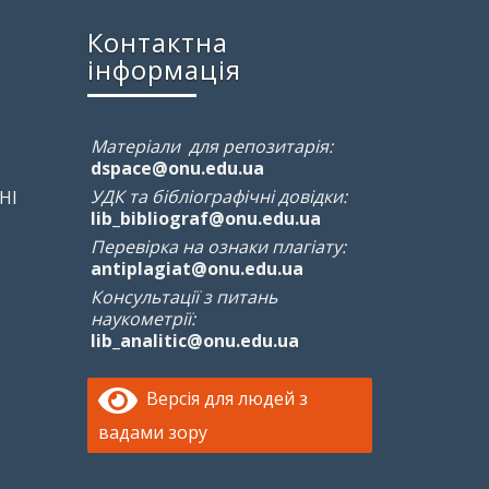
Контактна
інформація
Матеріали для репозитарія:
dspace@onu.edu.ua
УДК та бібліографічні довідки:
НІ
lib_bibliograf@onu.edu.ua
Перевірка на ознаки плагіату:
antiplagiat@onu.edu.ua
Консультації з питань
наукометрії:
lib_analitic@onu.edu.ua
Версія для людей з
вадами зору