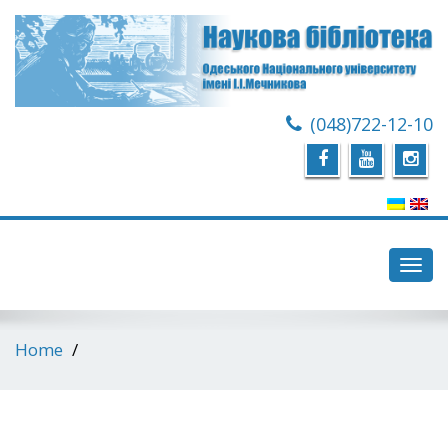
(048)722-12-10
Toggl
navig
Home