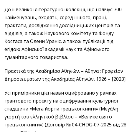
До її великої літературної колекції, що налічує 700
найменувань, входять, серед іншого, праці,
трактати, дослідження дослідницьких центрів та
відділів, а також Наукового комітету та Фонду
Костаса та Олени Ураніс, а також публікації під
егідою Афінської академії наук та Афінського
гуманітарного товариства.
Πρακτικά της Ακαδημίασ Αθηνών. – Αθηνα : Γραφείον
Δημοσιευμάτων της Ακαδημίας Αθηνών, 1926 – [2023]
Усі примірники цієї назви оцифровано у рамках
грантового проєкту на оцифрування культурної
спадщини «Мега йорти грецької книги» (Μεγάλη
γιορτή του ελληνικού βιβλίου – «Велике свято
грецької книги») (Договір № 04-CHDG-07-2025 від 28