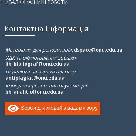
КВАЛІФІКАЦІЙНІ РОБОТИ
Контактна інформація
Матеріали для репозитарія:
dspace@onu.edu.ua
УДК та бібліографічні довідки:
lib_bibliograf@onu.edu.ua
Перевірка на ознаки плагіату:
antiplagiat@onu.edu.ua
Консультації з питань наукометрії:
lib_analitic@onu.edu.ua
Версія для людей з вадами зору