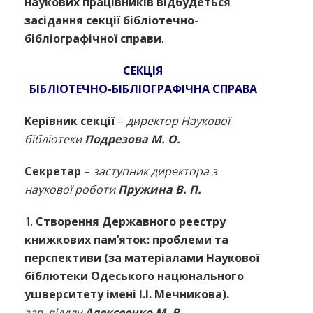
наукових працівників відбудеться
засідання секції бібліотечно-
бібліографічної справи
.
СЕКЦІЯ
БІБЛІОТЕЧНО-БІБЛІОГРАФІЧНА СПРАВА
Керівник секції
–
директор Наукової
бібліотеки
Подрезова М. О.
Секретар
–
заступник директора з
наукової роботи
Пружина В. П.
1.
Створення Державного реестру
книжкових пам’яток: проблеми та
перспективи (за матеріалами Наукової
біблютеки Одеського нацюнального
ушверситету імені І.І. Мечникова).
зав. віддлу
Алексеенко М. В.