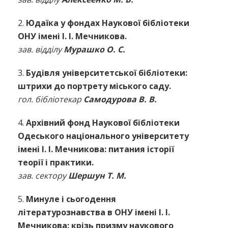
2.
Юдаїка у фондах Наукової бібліотеки
ОНУ імені І. І. Мечникова.
зав. відділу
Мурашко О. С.
3.
Будівля університетської бібліотеки:
штрихи до портрету міського саду.
гол. бібліотекар
Самодурова В. В.
4.
Архівний фонд Наукової бібліотеки
Одеського національного університету
імені І. І. Мечникова: питания історії
теорії і практики.
зав. сектору
Шершун Т. М.
5.
Минуле і сьогодення
літературознавства в ОНУ імені I. I.
Мечникова: крізь призму наукового