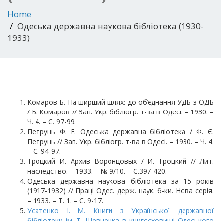
Home
Одеська державна наукова бібліотека (1930-
1933)
Комаров Б. На ширший шлях: до об’єднання УДБ з ОДБ
/ Б. Комаров // Зап. Укр. бібліогр. т-ва в Одесі. – 1930. –
Ч. 4. – С. 97-99.
Петрунь Ф. Е. Одеська державна бібліотека / Ф. Є.
Петрунь // Зап. Укр. бібліогр. т-ва в Одесі. – 1930. – Ч. 4.
– С. 94-97.
Троцкий И. Архив Воронцовых / И. Троцкий // Лит.
наследство. – 1933. – № 9/10. – С.397-420.
Одеська державна наукова бібліотека за 15 років
(1917-1932) // Праці Одес. держ. наук. б-ки. Нова серія.
– 1933. – Т. 1. – С. 9-17.
Усатенко І. М. Книги з Української державної
бібліотеки ім. Т. Шевченка в книгосховищі Одеського