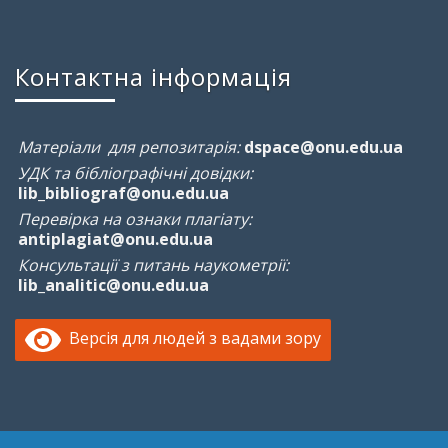
Контактна інформація
Матеріали для репозитарія:
dspace@onu.edu.ua
УДК та бібліографічні довідки:
lib_bibliograf@onu.edu.ua
Перевірка на ознаки плагіату:
antiplagiat@onu.edu.ua
Консультації з питань наукометрії:
lib_analitic@onu.edu.ua
Версія для людей з вадами зору