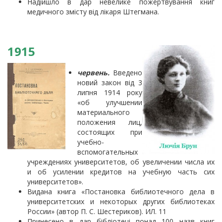
Надійшло в дар невелике пожертвування книг
медичного змісту від лікаря Штегмана.
1915
червень.
Введено
новий закон від 3
липня 1914 року
«об улучшении
материального
положения лиц,
состоящих при
учебно-
вспомогательных
учреждениях университетов, об увеличении числа их
и об усилении кредитов на учебную часть сих
университетов».
Видана книга «Постановка библиотечного дела в
университетских и некоторых других библиотеках
России» (автор П. С. Шестериков). ИЛ. 11
Принесено в дар бібліотеці понад 100 назв книг