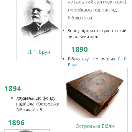
читальний зал (лекторія)
перейшов під нагляд
бібліотеки.
Знову відкрито студентський
читальний зал.
18
90
Л. П. Брун
Бібліотеку ІНУ очолив
Л. П.
Брун.
1894
грудень.
До фонду
надійшла «Острозька
Біблія». Ил. 5
1896
Острозька Біблія