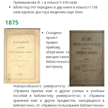
Прянишнікова Ф. І. в кількості 643 назв.
Бібліотеці ІНУ передано в дар книги в кількості 158
назв вдовою доктора медичних наук Енно.
1875
Складено
проект
правил
прийому,
зберігання та
використання
бібліотечного
матеріалу
Новоросійського університету: І.
«Правила приема книг и других ученых и учебных
пособий в библиотеку университета»; ІІ. «Правила
хранения книг и других предметов, находящихся в
библиотеке»; ІІІ. «Правила пользования библиотекою»