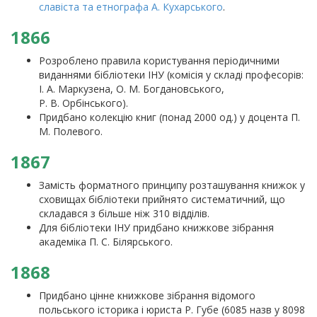
славіста та етнографа А. Кухарського
.
1866
Розроблено правила користування періодичними
виданнями бібліотеки ІНУ (комісія у складі професорів:
І. А. Маркузена, О. М. Богдановського,
Р. В. Орбінського).
Придбано колекцію книг (понад 2000 од.) у доцента П.
М. Полевого.
1867
Замість форматного принципу розташування книжок у
сховищах бібліотеки прийнято систематичний, що
складався з більше ніж 310 відділів.
Для бібліотеки ІНУ придбано книжкове зібрання
академіка П. С. Білярського.
1868
Придбано цінне книжкове зібрання відомого
польського історика і юриста Р. Губе (6085 назв у 8098