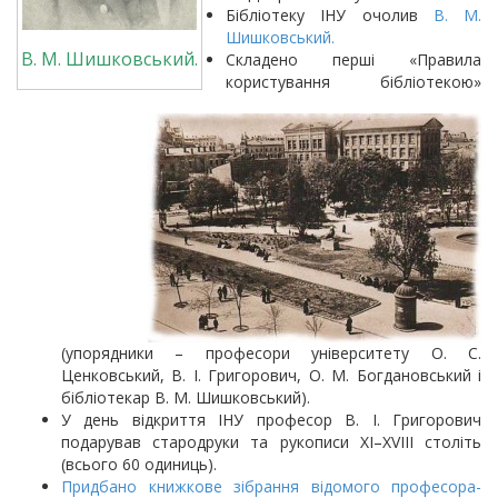
Бібліотеку ІНУ очолив
В. М.
Шишковський.
В. М. Шишковський.
Складено перші «Правила
користування бібліотекою»
(упорядники – професори університету О. С.
Ценковський, В. І. Григорович, О. М. Богдановський і
бібліотекар В. М. Шишковський).
У день відкриття ІНУ професор В. І. Григорович
подарував стародруки та рукописи XI–XVIII століть
(всього 60 одиниць).
Придбано книжкове зібрання відомого професора-