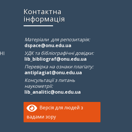
Контактна
інформація
Матеріали для репозитарія:
dspace@onu.edu.ua
УДК та бібліографічні довідки:
НІ
lib_bibliograf@onu.edu.ua
Перевірка на ознаки плагіату:
antiplagiat@onu.edu.ua
Консультації з питань
наукометрії:
lib_analitic@onu.edu.ua
Версія для людей з
вадами зору