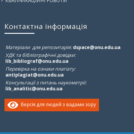
КВАЛІФІКАЦІЙНІ РОБОТИ
Контактна інформація
Матеріали для репозитарія:
dspace@onu.edu.ua
УДК та бібліографічні довідки:
lib_bibliograf@onu.edu.ua
Перевірка на ознаки плагіату:
antiplagiat@onu.edu.ua
Консультації з питань наукометрії:
lib_analitic@onu.edu.ua
Версія для людей з вадами зору