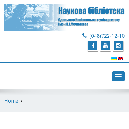
(048)722-12-10
Toggl
navig
Home