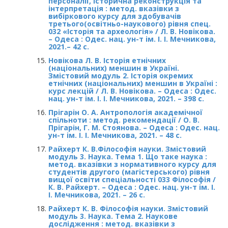
персоналії, історична реконструкція та
інтерпретація : метод. вказівки з
вибіркового курсу для здобувачів
третього(освітньо-наукового) рівня спец.
032 «Історія та археологія» / Л. В. Новікова.
– Одеса : Одес. нац. ун-т ім. І. І. Мечникова,
2021.– 42 с.
Новікова Л. В. Історія етнічних
(національних) меншин в Україні.
Змістовий модуль 2. Історія окремих
етнічних (національних) меншин в Україні :
курс лекцій / Л. В. Новікова. – Одеса : Одес.
нац. ун-т ім. І. І. Мечникова, 2021. – 398 с.
Прігарін О. А. Антропологія академічної
спільноти : метод. рекомендації / О. В.
Прігарін, Г. М. Стоянова. – Одеса : Одес. нац.
ун-т ім. І. І. Мечникова, 2021. – 48 с.
Райхерт К. В.Філософія науки. Змістовий
модуль 3. Наука. Тема 1. Що таке наука :
метод. вказівки з нормативного курсу для
студентів другого (магістерського) рівня
вищої освіти спеціальності 033 Філософія /
К. В. Райхерт. – Одеса : Одес. нац. ун-т ім. І.
І. Мечникова, 2021. – 26 с.
Райхерт К. В. Філософія науки. Змістовий
модуль 3. Наука. Тема 2. Наукове
дослідження : метод. вказівки з