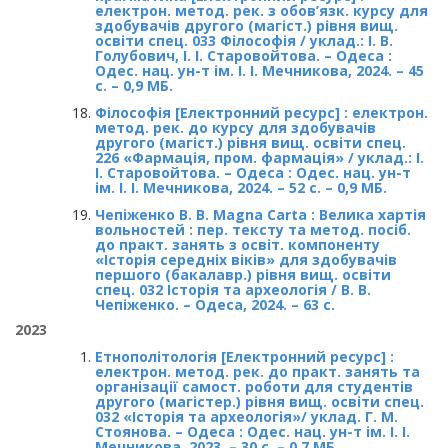
електрон. метод. рек. з обов’язк. курсу для
здобувачів другого (магіст.) рівня вищ.
освіти спец. 033 Філософія / уклад.: І. В.
Голубович, І. І. Старовойтова. – Одеса :
Одес. нац. ун-т ім. І. І. Мечникова, 2024. – 45
с. – 0,9 МБ.
Філософія [Електронний ресурс] : електрон.
метод. рек. до курсу для здобувачів
другого (магіст.) рівня вищ. освіти спец.
226 «Фармація, пром. фармація» / уклад.: І.
І. Старовойтова. – Одеса : Одес. нац. ун-т
ім. І. І. Мечникова, 2024. – 52 с. – 0,9 МБ.
Чепіженко В. В. Magna Carta : Велика хартія
вольностей : пер. тексту та метод. посіб.
до практ. занять з освіт. компоненту
«Історія середніх віків» для здобувачів
першого (бакалавр.) рівня вищ. освіти
спец. 032 Історія та археологія / В. В.
Чепіженко. – Одеса, 2024. – 63 с.
2023
Етнополітологія [Електронний ресурс] :
електрон. метод. рек. до практ. занять та
організації самост. роботи для студентів
другого (магістер.) рівня вищ. освіти спец.
032 «Історія та археологія»/ уклад. Г. М.
Стоянова. – Одеса : Одес. нац. ун-т ім. І. І.
Мечникова, 2023. – 30 с. – 0,7 МБ.