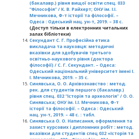
(бакалавр.) рівня вищої освіти спец. 033
“Філософія” / К. В. Райхерт; ОНУ ім. І.І.
Мечникова, Ф-т історії та філософії. –
Одеса : Одеський нац. ун-т, 2019. – 38 с.
(Доступ тільки в електронних читальних
залах бібліотеки)
Секундант С. Г. Професійна етика
викладача та науковця: методичні
вказівки для здобувачів третього
освітньо-наукового рівня (доктора
філософії) / С. Г. Секундант. – Одеса:
Одеський національний університет імені І.
І. Мечникова, 2019. – 35 с.
Синявська, О. О. Архівознавство : метод.
рек. для студентів першого (бакалавр.)
рівня спец. 032 “Історія та археологія” / О. О.
Синявська; ОНУ ім. І.І. Мечникова, Ф-т
історії та філософії. – Одеса : Одеський
нац. ун-т, 2019. – 48 с. : табл.
Синявська О. О. Написання, оформлення та
захист курсових і дипломних робіт : метод.
вказівки для студентів спец 032 «Історія та