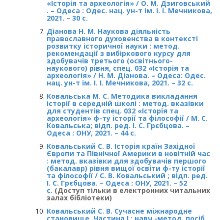
«Історія та археологія» / О. М. Дзиговський
. – Одеса : Одес. нац. ун-т ім. І. І. Мечникова,
2021. – 30 с.
Діанова Н. М. Наукова діяльність
православного духовенства в контексті
розвитку історичної науки : метод.
рекомендації з вибіркового курсу для
здобувачів третього (освітнього-
наукового) рівня, спец. 032 «Історія та
археологія» / Н. М. Діанова. – Одеса: Одес.
нац. ун-т ім. І. І. Мечникова, 2021. – 32 с.
Ковальська М. С. Методика викладання
історії в середній школі : метод. вказівки
для студентів спец. 032 «Історія та
археологія» ф-ту історії та філософії / М. С.
Ковальська; відп. ред. І. С. Грєбцова. –
Одеса : ОНУ, 2021. – 44 с.
Ковальський С. В. Історія країн Західної
Європи та Північної Америки в новітній час
: метод. вказівки для здобувачів першого
(бакалавр) рівня вищої освіти ф-ту історії
та філософії / С. В. Ковальський ; відп. ред.
І. С. Грєбцова. – Одеса : ОНУ, 2021. – 52
с.
(Доступ тільки в електронних читальних
залах бібліотеки)
Ковальський С. В. Сучасне міжнародне
становище. Частина І : навч.-метод. посіб.