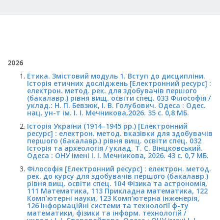
2026
Етика. Змістовий модуль 1. Вступ до дисципліни.
Історія етичних досліджень [Електронний ресурс] :
електрон. метод. рек. для здобувачів першого
(бакалавр.) рівня вищ. освіти спец. 033 Філософія /
уклад.: Н. П. Бевзюк, І. В. Голубович. Одеса : Одес.
нац. ун-т ім. І. І. Мечникова,2026. 35 с. 0,8 МБ.
Історія України (1914–1945 рр.) [Електронний
ресурс] : електрон. метод. вказівки для здобувачів
першого (бакалавр.) рівня вищ. освіти спец. 032
Історія та археологія / уклад. Т. С. Вінцковський.
Одеса : ОНУ імені І. І. Мечникова, 2026. 43 с. 0,7 МБ.
Філософія [Електронний ресурс] : електрон. метод.
рек. до курсу для здобувачів першого (бакалавр.)
рівня вищ. освіти спец. 104 Фізика та астрономія,
111 Математика, 113 Прикладна математика, 122
Комп’ютерні науки, 123 Комп’ютерна інженерія,
126 Інформаційні системи та технології ф-ту
математики, фізики та інформ. технологій /