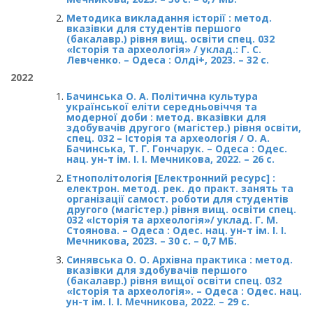
Методика викладання історії : метод.
вказівки для студентів першого
(бакалавр.) рівня вищ. освіти спец. 032
«Історія та археологія» / уклад.: Г. С.
Левченко. – Одеса : Олді+, 2023. – 32 с.
2022
Бачинська О. А. Політична культура
української еліти середньовіччя та
модерної доби : метод. вказівки для
здобувачів другого (магістер.) рівня освіти,
спец. 032 – Історія та археологія / О. А.
Бачинська, Т. Г. Гончарук. – Одеса : Одес.
нац. ун-т ім. І. І. Мечникова, 2022. – 26 с.
Етнополітологія [Електронний ресурс] :
електрон. метод. рек. до практ. занять та
організації самост. роботи для студентів
другого (магістер.) рівня вищ. освіти спец.
032 «Історія та археологія»/ уклад. Г. М.
Стоянова. – Одеса : Одес. нац. ун-т ім. І. І.
Мечникова, 2023. – 30 с. – 0,7 МБ.
Синявська О. О. Архівна практика : метод.
вказівки для здобувачів першого
(бакалавр.) рівня вищої освіти спец. 032
«Історія та археологія». – Одеса : Одес. нац.
ун-т ім. І. І. Мечникова, 2022. – 29 с.