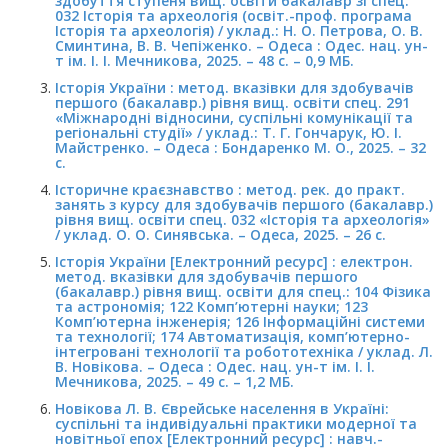
здобуття ступеня вищ. освіти бакалавр зі спец.
032 Історія та археологія (освіт.-проф. програма
Історія та археологія) / уклад.: Н. О. Петрова, О. В.
Сминтина, В. В. Чепіженко. – Одеса : Одес. нац. ун-
т ім. І. І. Мечникова, 2025. – 48 с. – 0,9 МБ.
Історія України : метод. вказівки для здобувачів
першого (бакалавр.) рівня вищ. освіти спец. 291
«Міжнародні відносини, суспільні комунікації та
регіональні студії» / уклад.: Т. Г. Гончарук, Ю. І.
Майстренко. – Одеса : Бондаренко М. О., 2025. – 32
с.
Історичне краєзнавство : метод. рек. до практ.
занять з курсу для здобувачів першого (бакалавр.)
рівня вищ. освіти спец. 032 «Історія та археологія»
/ уклад. О. О. Синявська. – Одеса, 2025. – 26 c.
Історія України [Електронний ресурс] : електрон.
метод. вказівки для здобувачів першого
(бакалавр.) рівня вищ. освіти для спец.: 104 Фізика
та астрономія; 122 Комп’ютерні науки; 123
Комп’ютерна інженерія; 126 Інформаційні системи
та технології; 174 Автоматизація, комп’ютерно-
інтегровані технології та робототехніка / уклад. Л.
В. Новікова. – Одеса : Одес. нац. ун-т ім. І. І.
Мечникова, 2025. – 49 с. – 1,2 МБ.
Новікова Л. В. Єврейське населення в Україні:
суспільні та індивідуальні практики модерної та
новітньої епох [Електронний ресурс] : навч.-