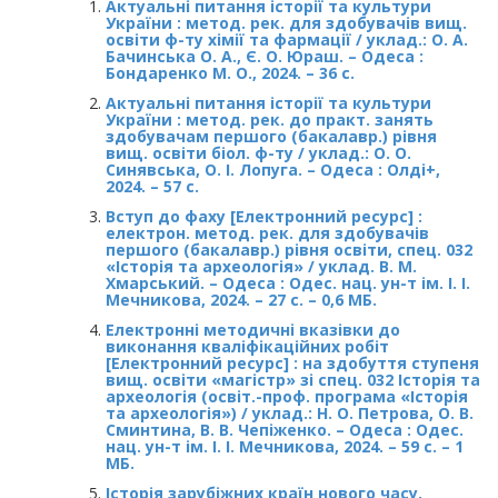
Актуальні питання історії та культури
України : метод. рек. для здобувачів вищ.
освіти ф-ту хімії та фармації / уклад.: О. А.
Бачинська О. А., Є. О. Юраш. – Одеса :
Бондаренко М. О., 2024. – 36 с.
Актуальні питання історії та культури
України : метод. рек. до практ. занять
здобувачам першого (бакалавр.) рівня
вищ. освіти біол. ф-ту / уклад.: О. О.
Синявська, О. І. Лопуга. – Одеса : Олді+,
2024. – 57 с.
Вступ до фаху [Електронний ресурс] :
електрон. метод. рек. для здобувачів
першого (бакалавр.) рівня освіти, спец. 032
«Історія та археологія» / уклад. В. М.
Хмарський. – Одеса : Одес. нац. ун-т ім. І. І.
Мечникова, 2024. – 27 с. – 0,6 МБ.
Електронні методичні вказівки до
виконання кваліфікаційних робіт
[Електронний ресурс] : на здобуття ступеня
вищ. освіти «магістр» зі спец. 032 Історія та
археологія (освіт.-проф. програма «Історія
та археологія») / уклад.: Н. О. Петрова, О. В.
Сминтина, В. В. Чепіженко. – Одеса : Одес.
нац. ун-т ім. І. І. Мечникова, 2024. – 59 с. – 1
МБ.
Історія зарубіжних країн нового часу.