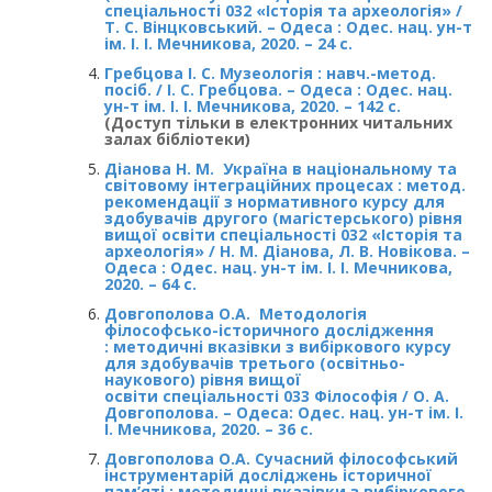
спеціальності 032 «Історія та археологія» /
Т. С. Вінцковський. – Одеса : Одес. нац. ун-т
ім. І. І. Мечникова, 2020. – 24 с.
Гребцова І. С. Музеологія : навч.-метод.
посіб. / І. С. Гребцова. – Одеса : Одес. нац.
ун-т ім. І. І. Мечникова, 2020. – 142 с.
(Доступ тільки в електронних читальних
залах бібліотеки)
Діанова Н. М. Україна в національному та
світовому інтеграційних процесах : метод.
рекомендації з нормативного курсу для
здобувачів другого (магістерського) рівня
вищої освіти спеціальності 032 «Історія та
археологія» / Н. М. Діанова, Л. В. Новікова. –
Одеса : Одес. нац. ун-т ім. І. І. Мечникова,
2020. – 64 с.
Довгополова О.А. Методологія
філософсько-історичного дослідження
: методичні вказівки з вибіркового курсу
для здобувачів третього (освітньо-
наукового) рівня вищої
освіти спеціальності 033 Філософія / О. А.
Довгополова. – Одеса: Одес. нац. ун-т ім. І.
І. Мечникова, 2020. – 36 с.
Довгополова О.А. Сучасний філософський
інструментарій досліджень історичної
пам’яті : методичні вказівки з вибіркового