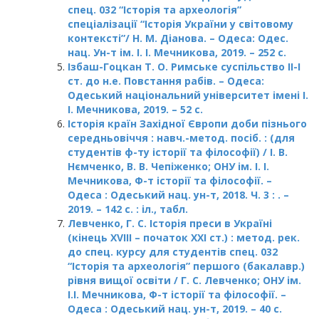
спец. 032 “Історія та археологія”
спеціалізації “Історія України у світовому
контексті”/ Н. М. Діанова. – Одеса: Одес.
нац. Ун-т ім. І. І. Мечникова, 2019. – 252 с.
Ізбаш-Гоцкан Т. О. Римське суспільство II-I
ст. до н.е. Повстання рабів. – Одеса:
Одеський національний університет імені І.
І. Мечникова, 2019. – 52 с.
Історія країн Західної Європи доби пізнього
середньовіччя : навч.-метод. посіб. : (для
студентів ф-ту історії та філософії) / І. В.
Нємченко, В. В. Чепіженко; ОНУ ім. І. І.
Мечникова, Ф-т історії та філософії. –
Одеса : Одеський нац. ун-т, 2018. Ч. 3 : . –
2019. – 142 с. : іл., табл.
Левченко, Г. С.
Історія преси в Україні
(кінець XVIII – початок XXI ст.) : метод. рек.
до спец. курсу для студентів спец. 032
“Історія та археологія” першого (бакалавр.)
рівня вищої освіти / Г. С. Левченко; ОНУ ім.
І.І. Мечникова, Ф-т історії та філософії. –
Одеса : Одеський нац. ун-т, 2019. – 40 c.