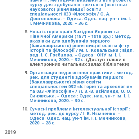
курсу для здобувачів третього (освітньо-
наукового) рівня вищої освіти
спеціальності 033 Філософія / О. А.
Довгополова. – Одеса: Одес. нац. ун-т ім. І.
І. Мечникова, 2020. – 36 с.
Нова історія країн Західної Європи та
Північної Америки (1871 – 1918 рр.) : метод.
вказівки для здобувачів першого
(бакалаврського) рівня вищої освіти ф-ту
історії та філософії / М. С. Ковальська ; відп.
ред. І. С. Грєбцова. – Одеса : ОНУ ім. І. І.
Мечникова, 2020. – 32 с.
(Доступ тільки в
електронних читальних залах бібліотеки)
Організація педагогічної практики : метод.
рек. для студентів здобувачів першого
(бакалаврського) рівня освіти
спеціальностей 032 «Історія та археологія»
та 033 «Філософія» / Л. В.-В. Вєйландє, О. О.
Синявська. – Одеса : Одес. нац. ун-т ім. І. І.
Мечникова, 2020. – 30 с.
Сучасні проблеми інтелектуальної історії :
метод. рек. до курсу / І. В. Нємченко. –
Одеса: Одес. нац. ун-т ім. І. І. Мечникова,
2020. – 28 с.
2019