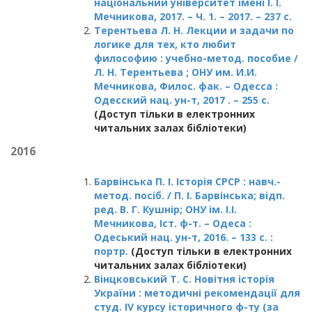
національний університет імені І. І.
Мечникова, 2017. – Ч. 1. – 2017. – 237 с.
Т
ерентьева Л. Н. Лекции и задачи по
логике для тех, кто любит
философию : учебно-метод. пособие /
Л. Н. Терентьева ; ОНУ им. И.И.
Мечникова, Филос. фак. – Одесса :
Одесский нац. ун-т, 2017 . – 255 с.
(Доступ тільки в електронних
читальних залах бібліотеки)
2016
Барвінська П. І. Історія СРСР : навч.-
метод. посіб. / П. І. Барвінська; відп.
ред. В. Г. Кушнір; ОНУ ім. І.І.
Мечникова, Іст. ф-т. – Одеса :
Одеський нац. ун-т, 2016. – 133 с. :
портр.
(Доступ тільки в електронних
читальних залах бібліотеки)
Вінцковський Т. С. Новітня історія
України : методичні рекомендації для
студ. IV курсу історичного ф-ту (за