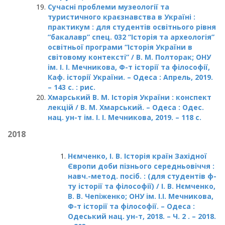
Сучасні проблеми музеології та
туристичного краєзнавства в Україні :
практикум : для студентів освітнього рівня
“бакалавр” спец. 032 “Історія та археологія”
освітньої програми “Історія України в
світовому контексті” / В. М. Полторак; ОНУ
ім. І. І. Мечникова, Ф-т історії та філософії,
Каф. історії України. – Одеса : Апрель, 2019.
– 143 с. : рис.
Хмарський В. М. Історія України : конспект
лекцій / В. М. Хмарський. – Одеса : Одес.
нац. ун-т ім. І. І. Мечникова, 2019. – 118 с.
2018
Нємченко, І. В. Історія країн Західної
Європи доби пізнього середньовіччя :
навч.-метод. посіб. : (для студентів ф-
ту історії та філософії) / І. В. Нємченко,
В. В. Чепіженко; ОНУ ім. І.І. Мечникова,
Ф-т історії та філософії. – Одеса :
Одеський нац. ун-т, 2018. – Ч. 2 . – 2018.