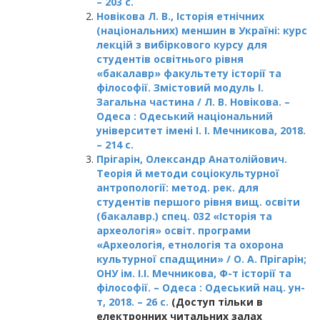
– 203 с.
Новікова Л. В., Історія етнічних
(національних) меншин в Україні: курс
лекцій з вибіркового курсу для
студентів освітнього рівня
«бакалавр» факультету історії та
філософії. Змістовий модуль І.
Загальна частина / Л. В. Новікова. –
Одеса : Одеський національний
університет імені І. І. Мечникова, 2018.
– 214 с.
Прігарін, Олександр Анатолійович.
Теорія й методи соціокультурної
антропології: метод. рек. для
студентів першого рівня вищ. освіти
(бакалавр.) спец. 032 «Історія та
археологія» освіт. програми
«Археологія, етнологія та охорона
культурної спадщини» / О. А. Прігарін;
ОНУ ім. І.І. Мечникова, Ф-т історії та
філософії. – Одеса : Одеський нац. ун-
т, 2018. – 26 с.
(Доступ тільки в
електронних читальних залах