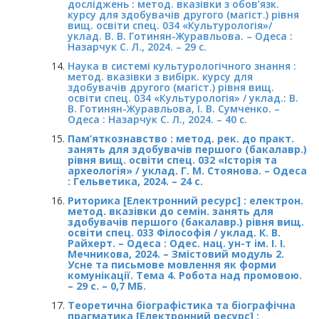
досліджень : метод. вказівки з обов’язк.
курсу для здобувачів другого (магіст.) рівня
вищ. освіти спец. 034 «Культурологія»/
уклад. В. В. Готинян-Журавльова. – Одеса :
Назарчук С. Л., 2024. – 29 с.
Наука в системі культурологічного знання :
метод. вказівки з вибірк. курсу для
здобувачів другого (магіст.) рівня вищ.
освіти спец. 034 «Культурологія» / уклад.: В.
В. Готинян-Журавльова, І. В. Сумченко. –
Одеса : Назарчук С. Л., 2024. – 40 с.
Пам’яткознавство : метод. рек. до практ.
занять для здобувачів першого (бакалавр.)
рівня вищ. освіти спец. 032 «Історія та
археологія» / уклад. Г. М. Стоянова. – Одеса
: Гельветика, 2024. – 24 с.
Риторика [Електронний ресурс] : електрон.
метод. вказівки до семін. занять для
здобувачів першого (бакалавр.) рівня вищ.
освіти спец. 033 Філософія / уклад. К. В.
Райхерт. – Одеса : Одес. нац. ун-т ім. І. І.
Мечникова, 2024. – Змістовий модуль 2.
Усне та письмове мовлення як форми
комунікації. Тема 4. Робота над промовою.
– 29 с. – 0,7 МБ.
Теоретична біографістика та біографічна
прагматика [Електронний ресурс] :