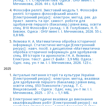
уклад.: І. І. Старовойтова. Одеса : ОНУ імені І. І.
Мечникова, 2026. 44 с. 0,8 МБ.
Філософія релігії. Змістовий модуль 1. Філософія
релігії. Історико-філософський аналіз
[Електронний ресурс] : електрон. метод. рек. до
практ. занять та орг. самост. роботи для
здобувачів першого (бакалавр.) рівня вищ. освіти
спец. B10 Філософія / уклад.: І. В. Голубович, Н. П.
Бевзюк. Одеса : ОНУ імені І. І. Мечникова, 2026. 55 с.
0,8 МБ.
Якімова Н. А. Математична обробка історичної
інформації. Статистичні методи [Електронний
ресурс] : навч. посіб. з дисципліни «Математична
обробка історичної інформації» для здобувачів
спец. В9 Історія та археологія / Н. А. Якімова.
Електрон. текст. дані (1 файл : 3,9 МБ). Одеса :
Одес. нац. ун-т ім. І. І. Мечникова, 2026. 123 с.
2025
Актуальні питання історії та культури України
[Електронний ресурс] : електрон. метод. вказівки
для здобувачів першого (бакалавр.) рівня вищ.
освіти спец. 053 Психологія / уклад. Т. С.
Вінцковський. – Одеса : Одес. нац. ун-т ім. І. І.
Мечникова, 2025. – 37 с. – 1,1 МБ.
Електронні методичні вказівки до виконання
кваліфікаційних робіт [Електронний ресурс] : на