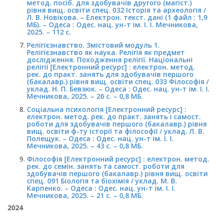
метод. посіб. для здобувачів другого (магіст.)
рівня вищ. освіти спец. 032 Історія та археологія /
Л. В. Новікова. – Електрон. текст. дані (1 файл : 1,9
МБ). – Одеса : Одес. нац. ун-т ім. І. І. Мечникова,
2025. – 112 с.
Релігієзнавство. Змістовий модуль 1.
Релігієзнавство як наука. Релігія як предмет
дослідження. Походження релігії. Національні
релігії [Електронний ресурс] : електрон. метод.
рек. до практ. занять для здобувачів першого
(бакалавр.) рівня вищ. освіти спец. 033 Філософія /
уклад. Н. П. Бевзюк. – Одеса : Одес. нац. ун-т ім. І. І.
Мечникова, 2025. – 26 с. – 0,8 МБ.
Соціальна психологія [Електронний ресурс] :
електрон. метод. рек. до практ. занять і самост.
роботи для здобувачів першого (бакалавр.) рівня
вищ. освіти ф-ту історії та філософії / уклад. Л. В.
Полещук. – Одеса : Одес. нац. ун-т ім. І. І.
Мечникова, 2025. – 43 с. – 0,8 МБ.
Філософія [Електронний ресурс] : електрон. метод.
рек. до семін. занять та самост. роботи для
здобувачів першого (бакалавр.) рівня вищ. освіти
спец. 091 Біологія та біохімія / уклад. М. В.
Карпенко. – Одеса : Одес. нац. ун-т ім. І. І.
Мечникова, 2025. – 21 с. – 0,8 МБ.
2024