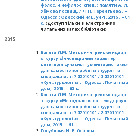
фолос. и нефилос. спец. : памяти А. И.
Уёмова посвящ. / Л. Н. Терентьева . –
Одесса : Одесский нац. ун-т, 2016 . – 81
с.
(Доступ тільки в електронних
читальних залах бібліотеки)
2015
Богата Л.М. Методичнi рекомендацiï
з курсу «İнновацiйний характер
категорiй сучасноï гуманiтаристики»
для самостiйноï роботи студентiв
спецiальностi 7.02010101 / 8.02010101
«Культурологiя» .– Одесса : Печатный
дом, 2015. – 63 с.
Богата Л.М. Методичнi рекомендацiï
з курсу «Методологiя постмодерну»
для самостiйноï роботи студентiв
спецiальностi 7.02010101 / 8.02010101
«Культурологiя». – Одесса : Печатный
дом, 2015. – 61с.
Голубович И. В. Основы