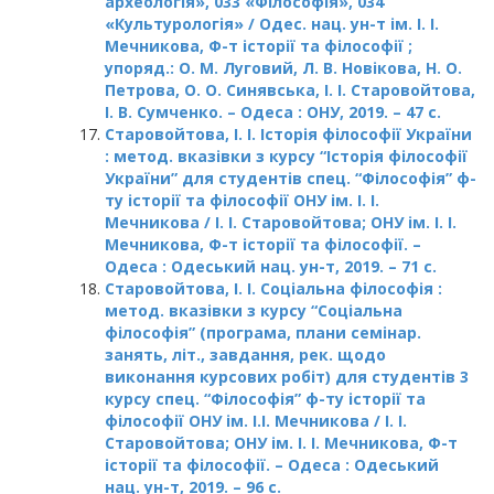
археологія», 033 «Філософія», 034
«Культурологія» / Одес. нац. ун-т ім. І. І.
Мечникова, Ф-т історії та філософії ;
упоряд.: О. М. Луговий, Л. В. Новікова, Н. О.
Петрова, О. О. Синявська, І. І. Старовойтова,
І. В. Сумченко. – Одеса : ОНУ, 2019. – 47 с.
Старовойтова, І. І. Історія філософії України
: метод. вказівки з курсу “Історія філософії
України” для студентів спец. “Філософія” ф-
ту історії та філософії ОНУ ім. І. І.
Мечникова / І. І. Старовойтова; ОНУ ім. І. І.
Мечникова, Ф-т історії та філософії. –
Одеса : Одеський нац. ун-т, 2019. – 71 c.
Старовойтова, І. І. Соціальна філософія :
метод. вказівки з курсу “Соціальна
філософія” (програма, плани семінар.
занять, літ., завдання, рек. щодо
виконання курсових робіт) для студентів 3
курсу спец. “Філософія” ф-ту історії та
філософії ОНУ ім. І.І. Мечникова / І. І.
Старовойтова; ОНУ ім. І. І. Мечникова, Ф-т
історії та філософії. – Одеса : Одеський
нац. ун-т, 2019. – 96 с.