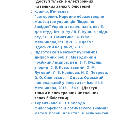
(Доступ тільки в електронних
читальних залах бібліотеки)
Кушнір, В’ячеслав
Григорович. Народне образотворче
мистецтво українців Південно-
Західної України : навч.-наоч. посіб.
для студ. іст. ф-ту / В. Г. Кушнір ; відп.
ред.: О. В. Сминтина ; ОНУ ім. І.І.
Мечникова, Іст. ф-т . – Одеса :
Одеський нац. ун-т, 2016
Підготовка та захист курсових і
дипломних робіт : Методичний
посібник / відпов. ред. В. Г. Кушнір;
упоряд. С. В. Ковальський, О. М.
Луговий, Л. В. Новікова, Н. О. Петрова,
О. О. Синявська. – Одеса: Одеський
національний університет імені І. І.
Мечникова, 2016. – 56 с.
(Доступ
тільки в електронних читальних
залах бібліотеки)
Терентьева Л. Н. Природа
философского и логического знания :
метод. пособ. для студ. и аспирантов