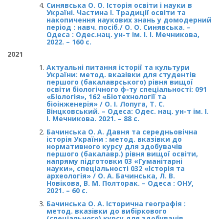
Синявська О. О. Історія освіти і науки в
Україні. Частина І. Традиції освіти та
накопичення наукових знань у домодерний
період : навч. посіб./ О. О. Синявська. –
Одеса : Одес.нац. ун-т ім. І. І. Мечникова,
2022. – 160 с.
2021
Актуальні питання історії та культури
України: метод. вказівки для студентів
першого (бакалаврського) рівня вищої
освіти біологічного ф-ту спеціальності: 091
«Біологія», 162 «Біотехнології та
біоінженерія» / О. І. Лопуга, Т. С.
Вінцковський. – Одеса: Одес. нац. ун-т ім. І.
І. Мечникова. 2021. – 88 с.
Бачинська О. А. Давня та середньовічна
історія України : метод. вказівки до
нормативного курсу для здобувачів
першого (бакалавр.) рівня вищої освіти,
напряму підготовки 03 «Гуманітарні
науки», спеціальності 032 «Історія та
археологія» / О. А. Бачинська, Л. В.
Новікова, В. М. Полторак. – Одеса : ОНУ,
2021. – 60 с.
Бачинська О. А. Історична географія :
метод. вказівки до вибіркового
(спеціального) курсу для здобувачів