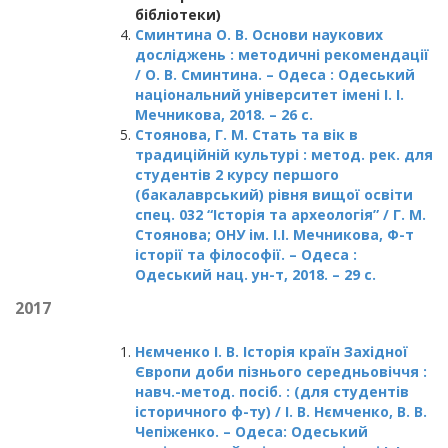
бібліотеки)
Сминтина О. В. Основи наукових
досліджень : методичні рекомендації
/ О. В. Сминтина. – Одеса : Одеський
національний університет імені І. І.
Мечникова, 2018. – 26 с.
Стоянова, Г. М. Стать та вік в
традиційній культурі : метод. рек. для
студентів 2 курсу першого
(бакалаврський) рівня вищої освіти
спец. 032 “Історія та археологія” / Г. М.
Стоянова; ОНУ ім. І.І. Мечникова, Ф-т
історії та філософії. – Одеса :
Одеський нац. ун-т, 2018. – 29 с.
2017
Нємченко І. В. Історія країн Західної
Європи доби пізнього середньовіччя :
навч.-метод. посіб. : (для студентів
історичного ф-ту) / І. В. Нємченко, В. В.
Чепіженко. – Одеса: Одеський