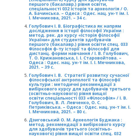
першого (бакалавр.) рівня освіти,
спеціальності 032 Історія та археологія / О.
А. Бачинська. – Одеса : Одес. нац. ун-т ім. І.
І. Мечникова, 2021. – 34 с.
Голубович І. В. Біографістика як напрям
дослідження в історії філософії України :
метод. рек. до курсу «Історія філософії
України» для студентів здобувачів
першого (бакалавр.) рівня освіти спец. 033
Філософія ф-ту історії та філософії для
дистанц. форми навчання / І. В. Голубович,
Т. О. Крижановська, І. І. Старовойтова. –
Одеса : Одес. нац. ун-т ім. І. І. Мечникова,
2021. – 39 с.
Голубович І. В. Стратегії розвитку сучасної
філософської антропології та філософії
культури : методичні рекомендації з
вибіркового курсу для здобувачів третього
(освітньо-наукового) рівня вищої
освіти спеціальності 033 «Філософія» / І. В.
Голубович, В. Л. Левченко, О. С.
Петриківська. – Одеса : Одес. нац. ун-т ім. І.
І. Мечникова, 2021. – 80 с.
Дзиговський О. М. Археологія Буджака :
метод. рекомендації з вибіркового курсу
для здобувачів третього (освітньо-
наукового) рівня вищої освіти спец. 032