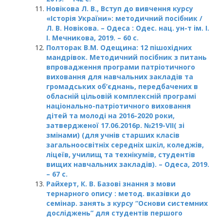
Новікова Л. В., Вступ до вивчення курсу
«Історія України»: методичний посібник /
Л. В. Новікова. – Одеса : Одес. нац. ун-т ім. І.
І. Мечникова, 2019. – 60 с.
Полторак В.М. Одещина: 12 пішохідних
мандрівок. Методичний посібник з питань
впровадження програми патріотичного
виховання для навчальних закладів та
громадських об’єднань, передбачених в
обласній цільовій комплексній програмі
національно-патріотичного виховання
дітей та молоді на 2016-2020 роки,
затвердженої 17.06.2016р. №219-VII( зі
змінами) (для учнів старших класів
загальноосвітніх середніх шкіл, коледжів,
ліцеїв, училищ та технікумів, студентів
вищих навчальних закладів). – Одеса, 2019.
– 67 с.
Райхерт, К. В.
Базові знання з мови
тернарного опису : метод. вказівки до
семінар. занять з курсу “Основи системних
досліджень” для студентів першого