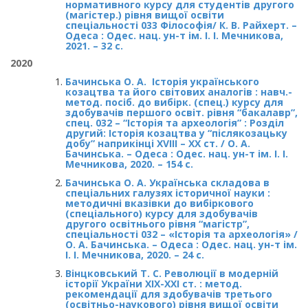
нормативного курсу для студентів другого
(магістер.) рівня вищої освіти
спеціальності 033 Філософія/ К. В. Райхерт. –
Одеса : Одес. нац. ун-т ім. І. І. Мечникова,
2021. – 32 с.
2020
Бачинська О. А. Історія українського
козацтва та його світових аналогів : навч.-
метод. посіб. до вибірк. (спец.) курсу для
здобувачів першого освіт. рівня “бакалавр”,
спец. 032 – “Історія та археологія” : Розділ
другий: Історія козацтва у “післякозацьку
добу” наприкінці ХVIII – ХХ ст. / О. А.
Бачинська. – Одеса : Одес. нац. ун-т ім. І. І.
Мечникова, 2020. – 154 с.
Бачинська О. А. Українська складова в
спеціальних галузях історичної науки :
методичні вказівки до вибіркового
(спеціального) курсу для здобувачів
другого освітнього рівня “магістр”,
спеціальності 032 – «Історія та археологія» /
О. А. Бачинська. – Одеса : Одес. нац. ун-т ім.
І. І. Мечникова, 2020. – 24 с.
Вінцковський Т. С. Революції в модерній
історії України ХІХ-ХХІ ст. : метод.
рекомендації для здобувачів третього
(освітньо-наукового) рівня вищої освіти