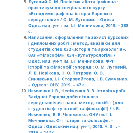
Луговий О. М. Поліптик абата Ірмінона :
практикум до спеціального курсу
«Етнодемографічна історія Європи в
середні віки» / О. М. Луговий. – Одеса :
Одес. нац. ун-т ім. І. І. Мечникова, 2019. – 388
с.
Написання, оформлення та захист курсових
і дипломних робіт : метод. вказівки для
студентів спец 032 «Історія та археологія»,
033 «Філософія», 034 «Культурологія» /
Одес. нац. ун-т ім. І. І. Мечникова, Ф-т
історії та філософії ; упоряд.: О. М. Луговий,
Л. В. Новікова, Н. О. Петрова, О. О.
Синявська, І. І. Старовойтова, І. В. Сумченко.
– Одеса : ОНУ, 2019. – 47 с.
Нємченко І. В., Чепіженко В. В. Історія країн
Західної Європи доби пізнього
середньовіччя : навч.-метод. посіб. : (для
студентів ф-ту історії та філософії) / І. В.
Нємченко, В. В. Чепіженко; ОНУ ім. І. І.
Мечникова, Ф-т історії та філософії. –
Одеса : Одеський нац. ун-т, 2018. Ч. 3 : . –
2019. – 142 с.