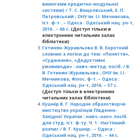
вимогами кредитно-модульної
системи) / Т. С. Вінцковський, Е. П.
Петровський ; ОНУ ім. І.І. Мечникова,
Іст. ф-т . – Одеса : Одеський нац. ун-т,
2016 . – 66 с.
(Доступ тільки в
електронних читальних залах
бібліотеки)
Готинян-Журавльова В. В. Короткий
словник з логіки до тем: «Поняття»,
«Судження», «Дедуктивні
умовиводи» : навч.-метод. посіб. / В.
В. Готинян-Журавльова ; ОНУ ім. І.І.
Мечникова, Філос. ф-т. – Одеса :
Одеський нац. ун-т, 2016. – 57 с.
(Доступ тільки в електронних
читальних залах бібліотеки)
Кушнір В. Г. Народне образотворче
мистецтво українців Південно-
Західної України : навч.-наоч. посіб.
для студ. іст. ф-ту. Ч. 1 : Настінний
розпис / В. Г. Кушнір . – Одеса :
Одеський нац. ун-т, 2016 . – 44 с.