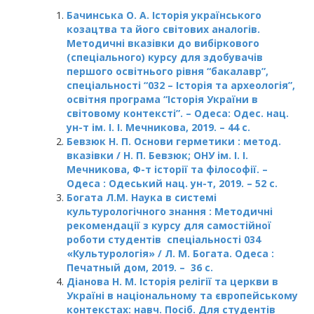
Бачинська О. А. Історія українського
козацтва та його світових аналогів.
Методичні вказівки до вибіркового
(спеціального) курсу для здобувачів
першого освітнього рівня “бакалавр”,
спеціальності “032 – Історія та археологія”,
освітня програма “Історія України в
світовому контексті”. – Одеса: Одес. нац.
ун-т ім. І. І. Мечникова, 2019. – 44 с.
Бевзюк Н. П. Основи герметики : метод.
вказівки / Н. П. Бевзюк; ОНУ ім. І. І.
Мечникова, Ф-т історії та філософії. –
Одеса : Одеський нац. ун-т, 2019. – 52 с.
Богата Л.М. Наука в системі
культурологічного знання : Методичні
рекомендації з курсу для самостiйноï
роботи студентiв спецiальностi 034
«Культурологiя» / Л. М. Богата. Одеса :
Печатный дом, 2019. – 36 с.
Діанова Н. М. Історія релігії та церкви в
Україні в національному та європейському
контекстах: навч. Посіб. Для студентів