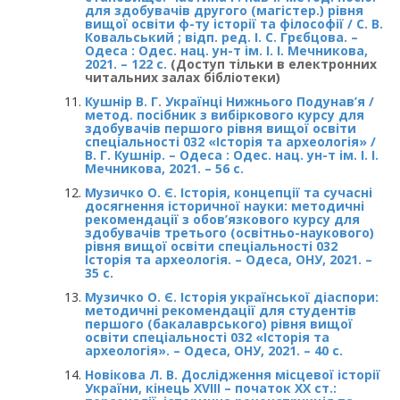
для здобувачів другого (магістер.) рівня
вищої освіти ф-ту історії та філософії / С. В.
Ковальський ; відп. ред. І. С. Грєбцова. –
Одеса : Одес. нац. ун-т ім. І. І. Мечникова,
2021. – 122 с.
(Доступ тільки в електронних
читальних залах бібліотеки)
Кушнір В. Г. Українці Нижнього Подунав’я /
метод. посібник з вибіркового курсу для
здобувачів першого рівня вищої освіти
спеціальності 032 «Історія та археологія» /
В. Г. Кушнір. – Одеса : Одес. нац. ун-т ім. І. І.
Мечникова, 2021. – 56 с.
Музичко О. Є. Історія, концепції та сучасні
досягнення історичної науки: методичні
рекомендації з обов’язкового курсу для
здобувачів третього (освітньо-наукового)
рівня вищої освіти спеціальності 032
Історія та археологія. – Одеса, ОНУ, 2021. –
35 с.
Музичко О. Є. Історія української діаспори:
методичні рекомендації для студентів
першого (бакалаврського) рівня вищої
освіти спеціальності 032 «Історія та
археологія». – Одеса, ОНУ, 2021. – 40 с.
Новікова Л. В. Дослідження місцевої історії
України, кінець XVIII – початок XX ст.: