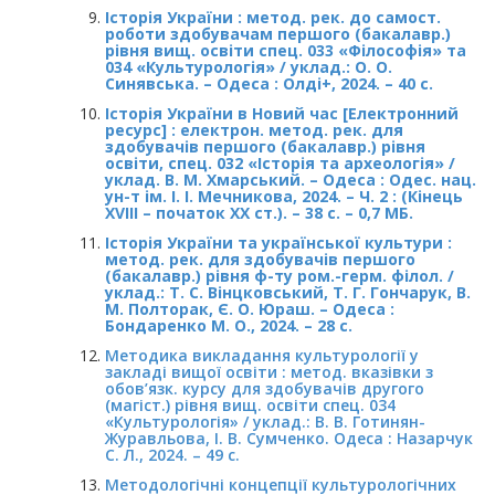
Історія України : метод. рек. до самост.
роботи здобувачам першого (бакалавр.)
рівня вищ. освіти спец. 033 «Філософія» та
034 «Культурологія» / уклад.: О. О.
Синявська. – Одеса : Олді+, 2024. – 40 с.
Історія України в Новий час [Електронний
ресурс] : електрон. метод. рек. для
здобувачів першого (бакалавр.) рівня
освіти, спец. 032 «Історія та археологія» /
уклад. В. М. Хмарський. – Одеса : Одес. нац.
ун-т ім. І. І. Мечникова, 2024. – Ч. 2 : (Кінець
XVIII – початок ХХ ст.). – 38 с. – 0,7 МБ.
Історія України та української культури :
метод. рек. для здобувачів першого
(бакалавр.) рівня ф-ту ром.-герм. філол. /
уклад.: Т. С. Вінцковський, Т. Г. Гончарук, В.
М. Полторак, Є. О. Юраш. – Одеса :
Бондаренко М. О., 2024. – 28 с.
Методика викладання культурології у
закладі вищої освіти : метод. вказівки з
обов’язк. курсу для здобувачів другого
(магіст.) рівня вищ. освіти спец. 034
«Культурологія» / уклад.: В. В. Готинян-
Журавльова, І. В. Сумченко. Одеса : Назарчук
С. Л., 2024. – 49 с.
Методологічні концепції культурологічних