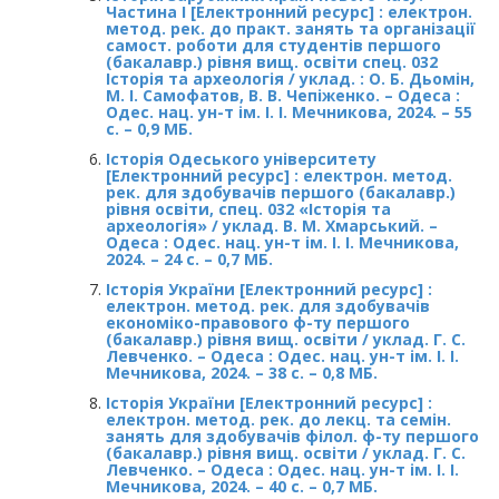
Частина І [Електронний ресурс] : електрон.
метод. рек. до практ. занять та організації
самост. роботи для студентів першого
(бакалавр.) рівня вищ. освіти спец. 032
Історія та археологія / уклад. : О. Б. Дьомін,
М. І. Самофатов, В. В. Чепіженко. – Одеса :
Одес. нац. ун-т ім. І. І. Мечникова, 2024. – 55
с. – 0,9 МБ.
Історія Одеського університету
[Електронний ресурс] : електрон. метод.
рек. для здобувачів першого (бакалавр.)
рівня освіти, спец. 032 «Історія та
археологія» / уклад. В. М. Хмарський. –
Одеса : Одес. нац. ун-т ім. І. І. Мечникова,
2024. – 24 с. – 0,7 МБ.
Історія України [Електронний ресурс] :
електрон. метод. рек. для здобувачів
економіко-правового ф-ту першого
(бакалавр.) рівня вищ. освіти / уклад. Г. С.
Левченко. – Одеса : Одес. нац. ун-т ім. І. І.
Мечникова, 2024. – 38 с. – 0,8 МБ.
Історія України [Електронний ресурс] :
електрон. метод. рек. до лекц. та семін.
занять для здобувачів філол. ф-ту першого
(бакалавр.) рівня вищ. освіти / уклад. Г. С.
Левченко. – Одеса : Одес. нац. ун-т ім. І. І.
Мечникова, 2024. – 40 с. – 0,7 МБ.