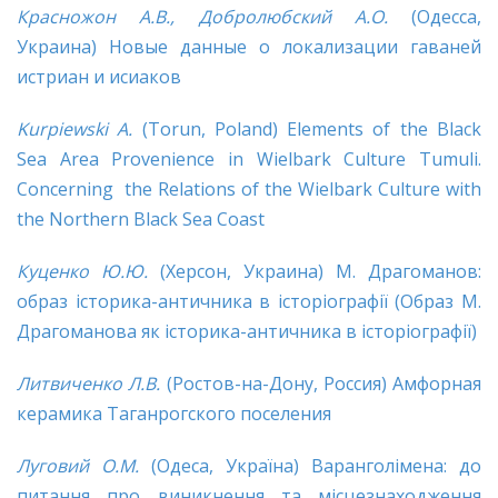
Красножон А.В., Добролюбский А.О.
(Одесса,
Украина) Новые данные о локализации гаваней
истриан и исиаков
Kurpiewski A.
(Torun, Poland) Elements of the Black
Sea Area Provenience in Wielbark Culture Tumuli.
Concerning the Relations of the Wielbark Culture with
the Northern Black Sea Coast
Куценко Ю.
Ю.
(Херсон, Украина) М. Драгоманов:
образ історика-античника в історіографії (Образ М.
Драгоманова як історика-античника в історіографії)
Литвиченко Л.В.
(Ростов-на-Дону, Россия) Амфорная
керамика Таганрогского поселения
Луговий О.М.
(Одеса, Україна) Варанголімена: до
питання про виникнення та місцезнаходження