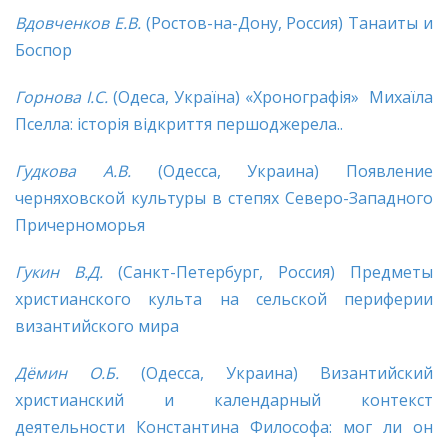
Вдовченков Е.В.
(Ростов-на-Дону, Россия) Танаиты и
Боспор
Горнова І.С.
(Одеса, Україна) «Хронографія» Михаїла
Пселла: історія відкриття першоджерела..
Гудкова А.В.
(Одесса, Украина) Появление
черняховской культуры в степях Северо-Западного
Причерноморья
Гукин
В.Д.
(Санкт-Петербург, Россия) Предметы
христианского культа на сельской периферии
византийского мира
Дёмин О.Б.
(Одесса, Украина) Византийский
христианский и календарный контекст
деятельности Константина Философа: мог ли он