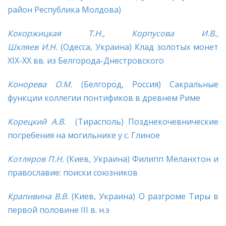
район Республика Молдова)
Кокоржицкая Т.Н., Корпусова И.В.,
Шкляев И.Н.
(Одесса, Украина) Клад золотых монет
XIX-ХХ вв. из Белгорода-Днестровского
Конорева О.М.
(Белгород, Россия) Сакральные
функции коллегии понтификов в древнем Риме
Корецкий А.В.
(Тирасполь) Позднекочевнические
погребения на могильнике у с. Глиное
Котляров П.Н.
(Киев, Украина) Филипп Меланхтон и
православие: поиски союзников
Крапивина В.В.
(Киев, Украина) О разгроме Тиры в
первой половине III в. н.э