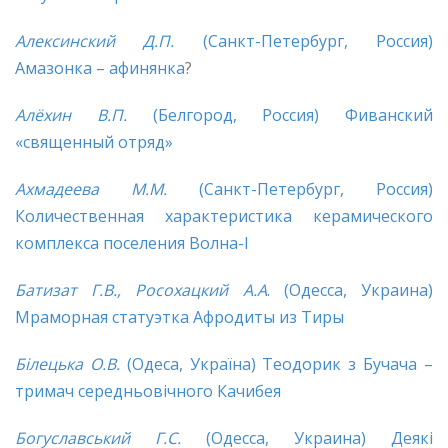
Алексинский Д.П.
(Санкт-Петербург, Россия)
Амазонка – афинянка
?
Алёхин В.П.
(Белгород, Россия) Фиванский
«священный отряд»
Ахмадеева М.М.
(Санкт-Петербург, Россия)
Количественная характеристика керамического
комплекса поселения Волна-I
Батизат Г.В., Росохацкий А.А
. (Одесса, Украина)
Мраморная статуэтка Афродиты из Тиры
Білецька
О.В.
(Одеса, Україна) Теодорик з Бучача –
тримач середньовічного Качибея
Богуславський Г.С.
(Одесса, Украина) Деякі