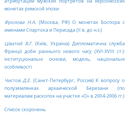
атрибутации мужских портретов на херсонесских
монетах римской эпохи
Фролова Н.А.
(Москва, РФ) О монетах Боспора с
именами Спартока и Перисада (II в. до н.э.)
Ціватий
В
.Г.
(Київ, Україна) Дипломатична служба
Франції доби раннього нового часу (XVI-XVIII ст.):
інституціональні основи, модель, національні
особливості
Чистов Д.Е.
(Санкт-Петербург, Россия) К вопросу о
полуземлянках архаической Березани (по
материалам раскопок на участке «О» в 2004-2006 гг.)
Список скорочень