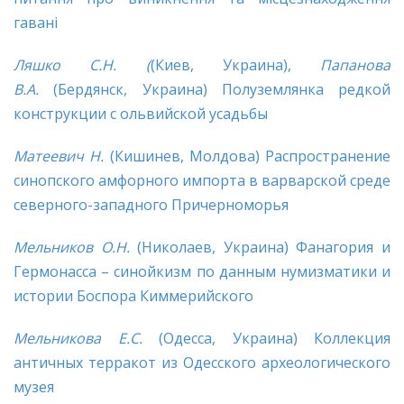
гавані
Ляшко С.Н. (
(Киев, Украина),
Папанова
В.А.
(Бердянск, Украина) Полуземлянка редкой
конструкции с ольвийской усадьбы
Матеевич
Н.
(Кишинев, Молдова) Распространение
синопского амфорного импорта в варварской среде
северного-западного Причерноморья
Мельников О.Н.
(Николаев, Украина) Фанагория и
Гермонасса – синойкизм по данным нумизматики и
истории Боспора Киммерийского
Мельникова Е.
С.
(Одесса, Украина) Коллекция
античных терракот из Одесского археологического
музея