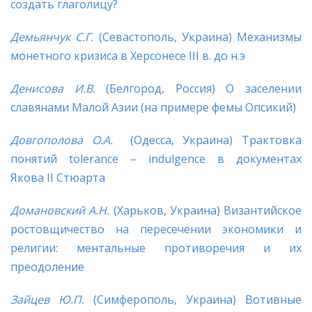
создать глаголицу?
Демьянчук
С.Г.
(Севастополь, Украина) Механизмы
монетного кризиса в Херсонесе III в. до н.э
Денисова И.В.
(Белгород, Россия) О заселении
славянами Малой Азии (на примере фемы Опсикий)
Довгополова
О.А.
(Одесса, Украина) Трактовка
понятий tolerance – indulgence в документах
Якова II Стюарта
Домановский
А.Н.
(Харьков, Украина) Византийское
ростовщичество на пересечении экономики и
религии: ментальные противоречия и их
преодоление
Зайцев Ю.П.
(Симферополь, Украина) Вотивные