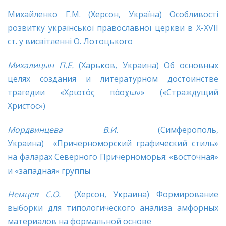
Михайленко Г.М. (Херсон, Україна) Особливості
розвитку української православної церкви в Х-ХVІІ
ст. у висвітленні О. Лотоцького
Михалицын П.Е.
(Харьков, Украина) Об основных
целях создания и литературном достоинстве
трагедии «Χριστός πάσχων» («Страждущий
Христос»)
Мордвинцева В.И.
(Симферополь,
Украина)
«Причерноморский графический стиль»
на фаларах Северного Причерноморья: «восточная»
и «западная» группы
Немцев С.О.
(Херсон, Украина) Формирование
выборки для типологического анализа амфорных
материалов на формальной основе