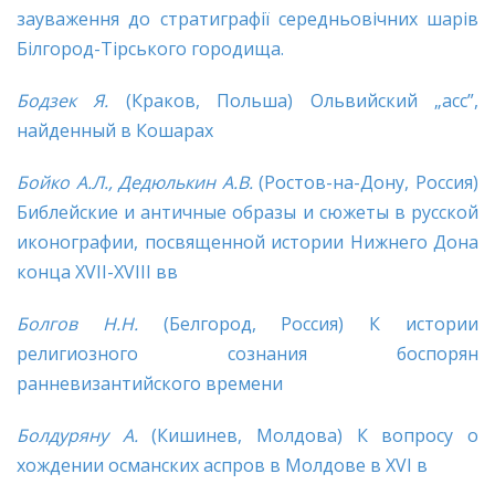
зауваження до стратиграфії середньовічних шарів
Білгород-Тірського городища.
Бодзек Я.
(Краков, Польша) Ольвийский „асс”,
найденный в Кошарах
Бойко А.Л., Дедюлькин А.В.
(Ростов-на-Дону, Россия)
Библейские и античные образы и сюжеты в русской
иконографии, посвященной истории Нижнего Дона
конца XVII-XVIII вв
Болгов Н.Н.
(Белгород, Россия) К истории
религиозного сознания боспорян
ранневизантийского времени
Болдуряну А.
(Кишинев, Молдова) К вопросу о
хождении османских аспров в Молдове в XVI в