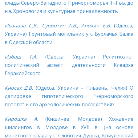
клады Северо-Западного Причерноморья III-I вв. до
н.э. Хронология и культурная принадлежность
Иванова С.В., Субботин А.В., Анохин Е.В.
(Одесса,
Украина) Грунтовый могильник у с. Бурлачья Балка
в Одесской области
Избаш Т.А.
(Одесса, Украина) Религиозно-
политический аспект деятельности Клеарха
Гераклейского
Киосак Д.В.
(Одесса, Украина – Пльзень, Чехия) О
датировке гипотетического “черноморского
потопа” и его археологических последствиях
Кирошка А.
(Кишинев, Молдова) Хождение
шиллингов в Молдове в ХVII в. (на основе
монетного клада у с. Слобозия-Душка, Криуленский