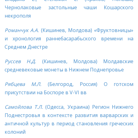
Чернолаковые застольные чаши Кошарского
некрополя
Романчук А.А.
(Кишинев, Молдова) «Фруктовницы»
и хронология раннебасарабьского времени на
Среднем Днестре
Руссев Н.Д.
(Кишинев, Молдова) Молдавские
средневековые монеты в Нижнем Поднепровье
Рябцева М.Л.
(Белгород, Россия) О готском
присутствии на Боспоре в V-VI вв
Самойлова
Т.Л.
(Одесса, Украина) Регион Нижнего
Поднестровья в контексте развития варварских и
античной культур в период становления греческих
колоний