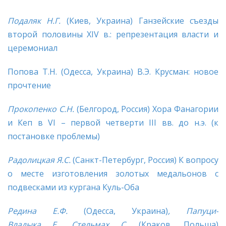
Подаляк Н.Г.
(Киев, Украина) Ганзейские съезды
второй половины XIV в.: репрезентация власти и
церемониал
Попова Т.Н. (Одесса, Украина) В.Э. Крусман: новое
прочтение
Прокопенко С.Н.
(Белгород, Россия) Хора Фанагории
и Кеп в VI – первой четверти III вв. до н.э. (к
постановке проблемы)
Радолицкая Я.С.
(Санкт-Петербург, Россия) К вопросу
о месте изготовления золотых медальонов с
подвесками из кургана Куль-Оба
Редина Е.Ф.
(Одесса, Украина)
,
Папуци-
Владыка
E
.,
Стельмах С.
(Краков, Польша)