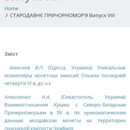
Home
СТАРОДАВНЄ ПРИЧОРНОМОР’Я Випуск VIII
Зміст
Алексеев
В.П.
(Одесса, Украина) Уникальные
экземпляры монетных эмиссий Ольвии последней
четверти IV в. до н.э
Алексеенко Н.А.
(Севастополь, Украина)
Взаимоотношения Крыма с Северо-Западным
Причерноморьем в XV в. по нумизматическим
данным: молдавские монеты на территории
генуэзской крепости Чембало