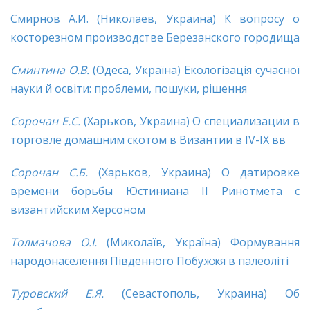
Смирнов А.И. (Николаев, Украина) К вопросу о
косторезном производстве Березанского городища
Сминтина О.В.
(Одеса, Україна) Екологізація сучасної
науки й освіти: проблеми, пошуки, рішення
Сорочан Е.С.
(Харьков, Украина) О специализации в
торговле домашним скотом в Византии в IV-IX вв
Сорочан С.Б.
(Харьков, Украина) О датировке
времени борьбы Юстиниана II Ринотмета с
византийским Херсоном
Толмачова О.І.
(Миколаїв, Україна) Формування
народонаселення Південного Побужжя в палеоліті
Туровский Е.Я.
(Севастополь, Украина) Об