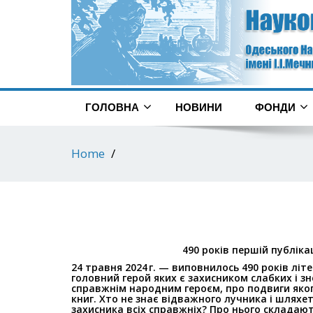
ГОЛОВНА
НОВИНИ
ФОНДИ
Home
490 років першій публікац
24 травня 2024 г. — виповнилось 490 років літ
головний герой яких є захисником слабких і
зн
справжнім народним
героєм, про подвиги яког
книг. Хто не знає відважного лучника і шляхе
захисника всіх справжніх? Про нього складают