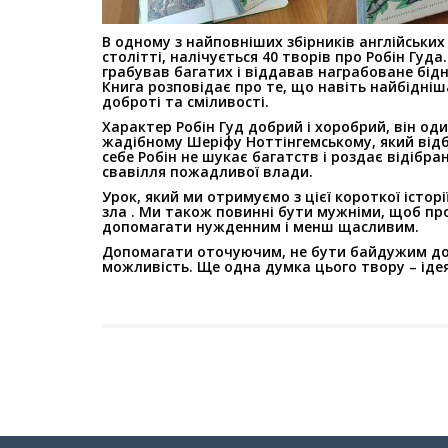
В одному з найповніших збірників англійськи
столітті, налічується 40 творів про Робін Гуда
грабував багатих і
віддавав награбоване бідн
Книга розповідає про те, що навіть найбідн
доброті та сміливості.
Характер Робін Гуд добрий і хоробрий, він од
жадібному Шеріфу Ноттінгемському, який
від
себе Робін не шукає
багатств і роздає відібра
свавілля пожадливої ​​влади.
Урок, який ми отримуємо з цієї короткої істор
зла . Ми також повинні бути мужніми, щоб
пр
допомагати нужденним і менш
щасливим.
Допомагати оточуючим, не бути байдужим до
можливість. Ще одна думка цього твору – іде