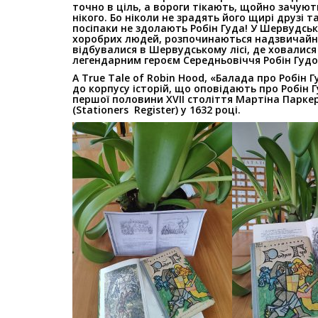
точно в ціль, а вороги тікають, щойно
зачують
нікого. Бо ніколи
не зрадять його щирі друзі т
посіпаки не здолають Робін Гуда! У Шервудськ
хоробрих людей, розпочинаються надзвичайн
відбувалися в Шервудському лісі, де
ховалися 
легендарним героєм
Середньовіччя Робін Гудо
A True Tale of Robin Hood, «Балада про Робін 
до корпусу історій, що оповідають про Робін 
першої половини XVII століття
Мартіна Паркера
(Stationers
Register) у 1632 році.