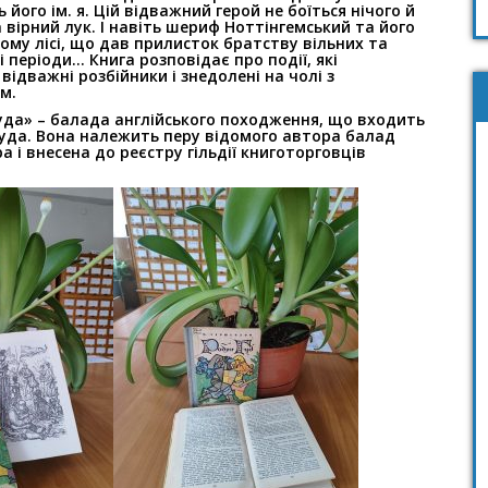
 його ім. я. Цій відважний герой не боїться нічого й
а вірний лук. І навіть шериф Ноттінгемський та
його
ому лісі, що дав
прилисток братству вільних та
і
періоди… Книга розповідає про події, які
відважні розбійники і знедолені на чолі з
м.
Гуда» – балада англійського
походження, що входить
Гуда.
Вона належить перу відомого автора балад
 і внесена до реєстру гільдії книготорговців