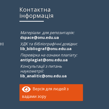
Контактна
інформація
Матеріали для репозитарія:
dspace@onu.edu.ua
УДК та бібліографічні довідки:
НІ
lib_bibliograf@onu.edu.ua
Перевірка на ознаки плагіату:
antiplagiat@onu.edu.ua
Консультації з питань
наукометрії:
lib_analitic@onu.edu.ua
Версія для людей з
вадами зору