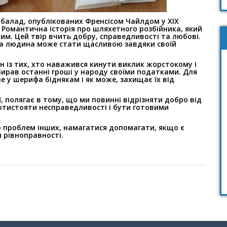
х балад, опублікованих
Френсісом Чайлдом у XIX
.
Романтична історія про шляхетного розбійника, який
им. Цей твір вчить добру, справедливості та любові.
іша людина може стати щасливою
завдяки своїй
ин із тих, хто наважився
кинути виклик жорстокому і
бирав останні гроші у народу своїми податками. Для
не у шерифа біднякам і як може, захищає їх від
ії, полягає в тому, що ми
повинні відрізняти добро від
отистояти несправедливості і бути готовими
 проблем інших, намагатися
допомагати, якщо є
я
рівноправності.