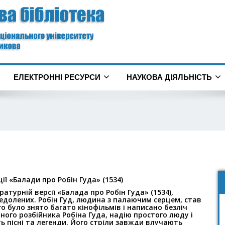
ЕЛЕКТРОННІ РЕСУРСИ
НАУКОВА ДІЯЛЬНІСТЬ
ії «Балади про Робін Гуда» (1534)
ературній версії «Балада
про Робін Гуда» (1534),
едолених. Робін Гуд, людина з палаючим серцем, став
о було знято багато кінофільмів і написано безліч
тного розбійника Робіна Гуда,
надію простого люду і
ь пісні та
легенди. Його стріли завжди влучають