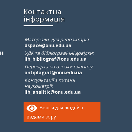
Контактна
інформація
Матеріали для репозитарія:
dspace@onu.edu.ua
УДК та бібліографічні довідки:
НІ
lib_bibliograf@onu.edu.ua
Перевірка на ознаки плагіату:
antiplagiat@onu.edu.ua
Консультації з питань
наукометрії:
lib_analitic@onu.edu.ua
Версія для людей з
вадами зору