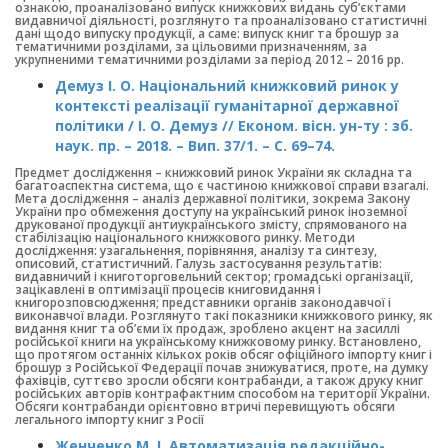
ознакою, проаналізовано випуск книжкових видань суб’єктами
видавничої діяльності, розглянуто та проаналізовано статистичні
дані щодо випуску продукції, а саме: випуск книг та брошур за
тематичними розділами, за цільовими призначенням, за
укрупненими тематичними розділами за період 2012 – 2016 рр.
Демуз І. О. Національний книжковий ринок у
контексті реалізації гуманітарної державної
політики / І. О. Демуз // Економ. вісн. ун-ту : зб.
наук. пр. – 2018. – Вип. 37/1. – С. 69–74.
Предмет дослідження – книжковий ринок України як складна та
багатоаспектна система, що є частиною книжкової справи взагалі.
Мета дослідження – аналіз державної політики, зокрема Закону
України про обмеження доступу на український ринок іноземної
друкованої продукції антиукраїнського змісту, спрямованого на
стабілізацію національного книжкового ринку. Методи
дослідження: узагальнення, порівняння, аналізу та синтезу,
описовий, статистичний. Галузь застосування результатів:
видавничий і книготорговельний сектор; громадські організації,
зацікавлені в оптимізації процесів книговидання і
книгорозповсюдження; представники органів законодавчої і
виконавчої влади. Розглянуто такі показники книжкового ринку, як
видання книг та об’єми їх продаж, зроблено акцент на засиллі
російської книги на українському книжковому ринку. Встановлено,
що протягом останніх кількох років обсяг офіційного імпорту книг і
брошур з Російської Федерації почав знижуватися, проте, на думку
фахівців, суттєво зросли обсяги контрабанди, а також друку книг
російських авторів контрафактним способом на території України.
Обсяги контрабанди орієнтовно втричі перевищують обсяги
легального імпорту книг з Росії
Женченко М. І. Автоматизація редакційно-