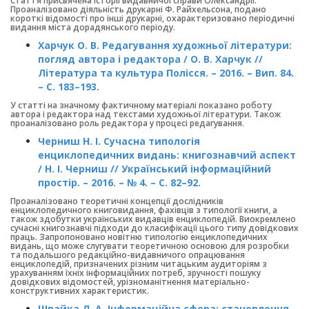
Стаття присвячена історії видавничої справи Олександрії.
Проаналізовано діяльність друкарні Ф. Райхельсона, подано
короткі відомості про інші друкарні, охарактеризовано періодичні
видання міста дорадянського періоду.
Харчук О. В. Редагування художньої літератури:
погляд автора і редактора / О. В. Харчук //
Література та культура Полісся. – 2016. – Вип. 84.
– С. 183–193.
У статті на значному фактичному матеріалі показано роботу
автора і редактора над текстами художньої літератури. Також
проаналізовано роль редактора у процесі редагування.
Черниш Н. І. Сучасна типологія
енциклопедичних видань: книгознавчий аспект
/ Н. І. Черниш // Український інформаційний
простір. – 2016. – № 4. – С. 82–92.
Проаналізовано теоретичні концепції дослідників
енциклопедичного книговидання, фахівців з типології книги, а
також здобутки українських видавців енциклопедій. Виокремлено
сучасні книгознавчі підходи до класифікації цього типу довідкових
праць. Запропоновано новітню типологію енциклопедичних
видань, що може слугувати теоретичною основою для розробки
та подальшого редакційно-видавничого опрацювання
енциклопедій, призначених різним читацьким аудиторіям з
урахуванням їхніх інформаційних потреб, зручності пошуку
довідкових відомостей, урізноманітнення матеріально-
конструктивних характеристик.
Швайка Л. А. Інформаційна сфера: становлення