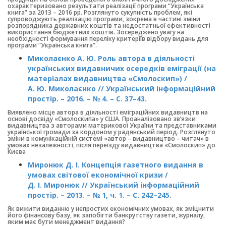
охарактеризовано результати реалізації програми “Українська
книга” за 2013 – 2016 рр. Розглянуто сукупність проблем, які
супроводжують реалізацію програми, зокрема в частині зміни
розпорядника державних коштів та недостатньої ефективності
використання бюджетних коштів. Зосереджено увагу на
необхідності формування переліку критеріїв відбору видань для
програми “Українська книга”.
Миколаєнко А. Ю. Роль автора в діяльності
українських видавничих осередків еміграції (на
матеріалах видавництва «Смолоскип») /
А. Ю. Миколаєнко // Український інформаційний
простір. – 2016. – № 4. – С. 37–43.
Виявлено місце автора в діяльності еміграційних видавництв на
основі досвіду «Смолоскипа» у США. Проаналізовано зв’язки
видавництва з авторами материкової України та представниками
української громади за кордоном у радянський період. Розглянуто
зміни в комунікаційній системі «автор – видавництво – читач» в
умовах незалежності, після переїзду видавництва «Смолоскип» до
Києва
Миронюк Д. І. Концепція газетного видання в
умовах світової економічної кризи /
Д. І. Миронюк // Український інформаційний
простір. – 2013. – № 1, ч. 1. – С. 242–245.
Як вижити виданню у непростих економічних умовах, як зміцнити
його фінансову базу, як запобігти банкрутству газети, журналу,
яким має бути менеджмент видання?