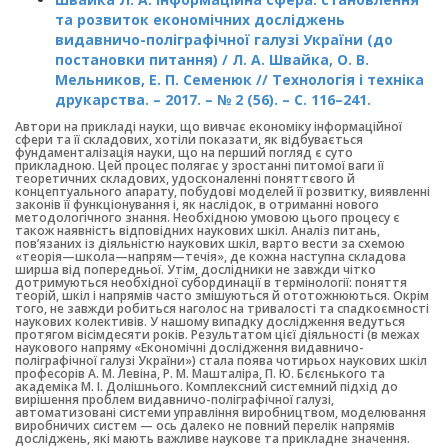
та розвиток економічних досліджень
видавничо-поліграфічної галузі України (до
постановки питання) / Л. А. Швайка, О. В.
Мельников, Е. П. Семенюк // Технологія і техніка
друкарства. – 2017. – № 2 (56). – С. 116–241.
Автори на прикладі науки, що вивчає економіку інформаційної
сфери та її складових, хотіли показати, як відбувається
фундаменталізація науки, що на перший погляд є суто
прикладною. Цей процес полягає у зростанні питомої ваги її
теоретичних складових, удосконаленні поняттєвого й
концептуального апарату, побудові моделей її розвитку, виявленні
законів її функціонування і, як наслідок, в отриманні нового
методологічного знання. Необхідною умовою цього процесу є
також наявність відповідних наукових шкіл. Аналіз питань,
пов’язаних із діяльністю наукових шкіл, варто вести за схемою
«теорія—школа—напрям—течія», де кожна наступна складова
ширша від попередньої. Утім, дослідники не завжди чітко
дотримуються необхідної субординації в термінології: поняття
теорій, шкіл і напрямів часто змішуються й ототожнюються. Окрім
того, не завжди робиться наголос на тривалості та спадкоємності
наукових колективів. У нашому випадку дослідження ведуться
протягом вісімдесяти років. Результатом цієї діяльності (в межах
наукового напряму «Економічні дослідження видавничо-
поліграфічної галузі України») стала поява чотирьох наукових шкіл
професорів А. М. Левіна, Р. М. Машталіра, П. Ю. Бєлєнького та
академіка М. І. Долішнього. Комплексний системний підхід до
вирішення проблем видавничо-поліграфічної галузі,
автоматизовані системи управління виробництвом, моделювання
виробничих систем — ось далеко не повний перелік напрямів
досліджень, які мають важливе наукове та прикладне значення.