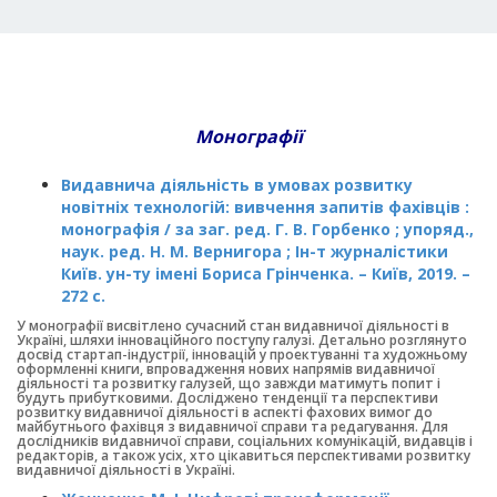
Монографії
Видавнича діяльність в умовах розвитку
новітніх технологій: вивчення запитів фахівців :
монографія / за заг. ред. Г. В. Горбенко ; упоряд.,
наук. ред. Н. М. Вернигора ; Ін-т журналістики
Київ. ун-ту імені Бориса Грінченка. – Київ, 2019. –
272 с.
У монографії висвітлено сучасний стан видавничої діяльності в
Україні, шляхи інноваційного поступу галузі. Детально розглянуто
досвід стартап-індустрії, інновацій у проектуванні та художньому
оформленні книги, впровадження нових напрямів видавничої
діяльності та розвитку галузей, що завжди матимуть попит і
будуть прибутковими. Досліджено тенденції та перспективи
розвитку видавничої діяльності в аспекті фахових вимог до
майбутнього фахівця з видавничої справи та редагування. Для
дослідників видавничої справи, соціальних комунікацій, видавців і
редакторів, а також усіх, хто цікавиться перспективами розвитку
видавничої діяльності в Україні.