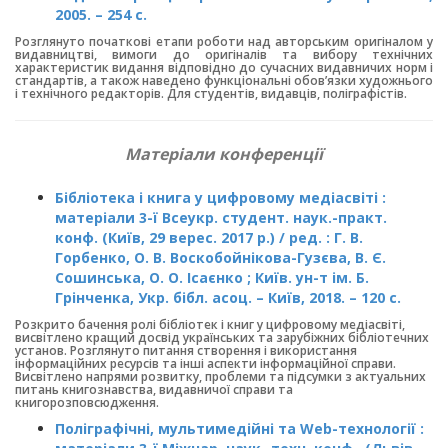
2005. – 254 с.
Розглянуто початкові етапи роботи над авторським оригіналом у
видавницт­ві, вимоги до оригіналів та вибору технічних
характеристик видання відповідно до сучасних видавничих норм і
стандартів, а також наведено функціональні обов’язки художнього
і технічного редакторів. Для студентів, видавців, поліграфістів.
Матеріали конференції
Бібліотека і книга у цифровому медіасвіті :
матеріали 3-ї Всеукр. студент. наук.-практ.
конф. (Київ, 29 верес. 2017 р.) / ред. : Г. В.
Горбенко, О. В. Воскобойнікова-Гузєва, В. Є.
Сошинська, О. О. Ісаєнко ; Київ. ун-т ім. Б.
Грінченка, Укр. бібл. асоц. – Київ, 2018. – 120 с.
Розкрито бачення ролі бібліотек і книг у цифровому медіасвіті,
висвітлено кращий досвід українських та зарубіжних бібліотечних
установ. Розглянуто питання створення і використання
інформаційних ресурсів та інші аспекти інформаційної справи.
Висвітлено напрями розвитку, проблеми та підсумки з актуальних
питань книгознавства, видавничої справи та
книгорозповсюдження.
Поліграфічні, мультимедійні та Web-технології :