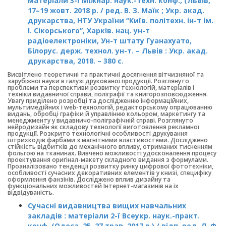
матеріали 3-ї Міжнар. наук.-техн. конф., (Львів,
17–19 жовт. 2018 р. / ред. В. З. Маїк ; Укр. акад.
друкарства, НТУ України “Київ. політехн. ін-т ім.
І. Сікорського”, Харків. нац. ун-т
радіоелектроніки, Ун-т штату Гуанахуато,
Білорус. держ. технол. ун-т. – Львів : Укр. акад.
друкарства, 2018. – 380 c.
Висвітлено теоретичні та практичні досягнення вітчизняної та
зарубіжної науки в галузі друкованої продукції. Розглянуто
проблеми та перспективи розвитку технологій, матеріалів і
техніки видавничої справи, поліграфії та книгорозповсюдження.
Увагу приділено розробці та дослідженню інформаційних,
мультимедійних і web-технологій, редакторському опрацюванню
видань, обробці графіки й управлінню кольором, маркетингу та
менеджменту у видавничо-поліграфічній справі. Розглянуто
нейродизайн як складову технології виготовлення рекламної
продукції. Розкрито технологічні особливості друкування
штрихкодів фарбами з магнітними властивостями. Досліджено
стійкість відбитків до механічного впливу, отриманих тисненням
фольгою на тканинах. Вивчено можливості удосконалення процесу
проектування оригінал-макету складного видання з формулами.
Проаналізовано тенденції розвитку ринку цифрової фототехніки,
особливості сучасних декоративних елементів у книзі, специфіку
оформлення фанзінів. Досліджено вплив дизайну та
функціональних можливостей Інтернет-магазинів на їх
відвідуваність.
Сучасні видавництва вищих навчальних
закладів : матеріали 2-ї Всеукр. наук.-практ.
конф. (Одеса, 25–27 трав. 2017 р.) / відп. ред. Л. Ф.