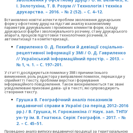
І. Золотухіна, Т. В. Розум // Технологія і техніка
друкарства. – 2016. – № 2 (52). – С. 4–12.
Встановлено новітні аспекти проблем зволоження друкарських
форм у офсетному друці на підставі аналізу взаємовпливу
параметрів друкувальних і проміжних елементів форм, складу
друкарської фарби і зволожувального розчину, стану друкарського
апарата, процесів підготовки технологічних розчинів, їх
автоматизації та комп’ютеризації..
Гавриленко О. Д. Похибки й девіації соціально-
рецептивної інформації у ЗМІ / О. Д. Гавриленко
// Український інформаційний простір. – 2013. –
№ 1, ч. 1. – С. 197–201.
У статті досліджуються помилки у ЗМІ і причини їхнього
виникнення, роль редактора у виправленні помилок, перешкоди у
сприйнятті тексту, проблеми верстки і формування
інформаційного повідомлення. Також виокремлюються так звані
усвідомлювані приховані девіа- ції в тексті, які супроводжують
створення тексту.
Грушка В. Географічний аналіз показників
видавничої справи в Україні (за період 2012–2016
рр.) / В. Грушка, Н. Горожанкіна // Наук. зап. ТНПУ
ун-ту ім. В. Гнатюка. Серія: Географія. – 2017. – №
2. – С. 45–51.
Проведено аналіз випуску видавничої продукції за територіальною