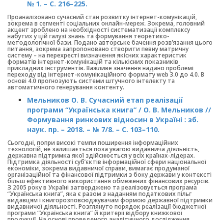
№ 1. – С. 216–225.
Проаналізовано сучасний стан розвитку інтернет-комунікацій,
зокрема в сегменті соціальних онлайн-мереж. Зокрема, головний
акцент зроблено на необхідності систематизації комплексу
набутих у цій галузі знань та формування теоретико-
методологічної бази. Подано авторське бачення розв’язання цього
питання, зокрема запропоновано створити певну матричну
систему – на перехресті визначення якісних характеристик
форматів інтернет-комунікацій та кількісних показників
прикладних інструментів. Важливе значення надано проблемі
переходу від інтернет-комунікаційного формату web 3.0 до 4.0. В
основі 4.0 прогнозують системи штучного інтелекту та
автоматичного генерування контенту.
Мельников О. В. Сучасний етап реалізації
програми “Українська книга” / О. В. Мельников //
Формування ринкових відносин в Україні : зб.
наук. пр. – 2018. – № 7/8. – С. 103–110.
Сьогодні, попри високі темпи поширення інформаційних
технологій, не залишається поза увагою видавнича діяльність,
державна підтримка якої здійснюється у всіх країнах-лідерах.
Підтримка діяльності суб’єктів інформаційної сфери національної
економіки, зокрема видавничої справи, вимагає продуманої
організаційної та фінансової підтримки з боку держави у контексті
більш ефективного використання обмежених фінансових ресурсів.
З 2005 року в Україні затверджено та реалізовується програма
“Українська книга”, яка є разом з наданням податкових пільг
видавцям і книгорозповсюджувачам формою державної підтримки
видавничої діяльності. Розглянуто порядок реалізації бюджетної
програми “Українська книга” й критерії відбору книжкової
продукції. На основі проведеного аналітичного дослідження