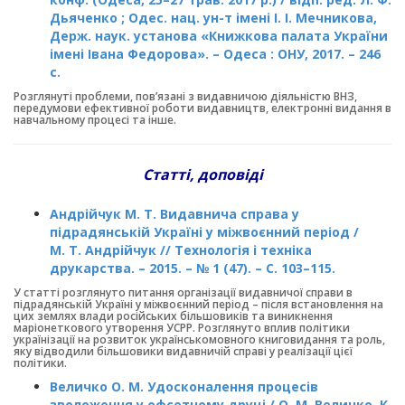
Дьяченко ; Одес. нац. ун-т імені І. І. Мечникова,
Держ. наук. установа «Книжкова палата України
імені Івана Федорова». – Одеса : ОНУ, 2017. – 246
с.
Розглянуті проблеми, пов’язані з видавничою діяльністю ВНЗ,
передумови ефективної роботи видавництв, електронні видання в
навчальному процесі та інше.
Статті
, доповіді
Андрійчук М. Т. Видавнича справа у
підрадянській Україні у міжвоєнний період /
М. Т. Андрійчук // Технологія і техніка
друкарства. – 2015. – № 1 (47). – С. 103–115.
У статті розглянуто питання організації видавничої справи в
підрадянській Україні у міжвоєнний період – після встановлення на
цих землях влади російських більшовиків та виникнення
маріонеткового утворення УСРР. Розглянуто вплив політики
українізації на розвиток українськомовного книговидання та роль,
яку відводили більшовики видавничій справі у реалізації цієї
політики.
Величко О. М. Удосконалення процесів
зволоження у офсетному друці / О. М. Величко, К.