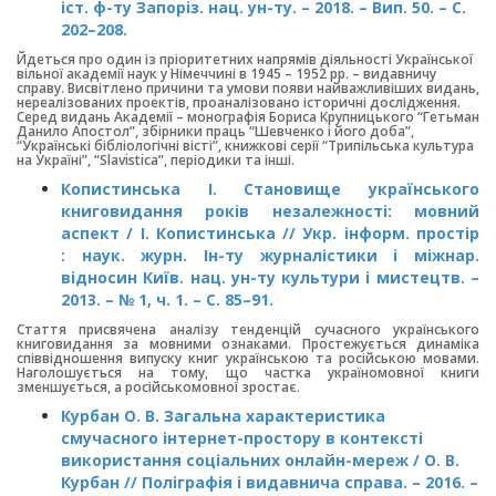
іст. ф-ту Запоріз. нац. ун-ту. – 2018. – Вип. 50. – С.
202–208.
Йдеться про один із пріоритетних напрямів діяльності Української
вільної академії наук у Німеччині в 1945 – 1952 рр. – видавничу
справу. Висвітлено причини та умови появи найважливіших видань,
нереалізованих проектів, проаналізовано історичні дослідження.
Серед видань Академії – монографія Бориса Крупницького “Гетьман
Данило Апостол”, збірники праць “Шевченко і його доба”,
“Українські бібліологічні вісті”, книжкові серії “Трипільська культура
на Україні”, “Slavistica”, періодики та інші.
Копистинська І. Становище українського
книговидання років незалежності: мовний
аспект / І. Копистинська // Укр. інформ. простір
: наук. журн. Ін-ту журналістики і міжнар.
відносин Київ. нац. ун-ту культури і мистецтв. –
2013. – № 1, ч. 1. – С. 85–91.
Стаття присвячена аналізу тенденцій сучасного українського
книговидання за мовними ознаками. Простежується динаміка
співвідношення випуску книг українською та російською мовами.
Наголошується на тому, що частка україномовної книги
зменшується, а російськомовної зростає.
Курбан О. В. Загальна характеристика
смучасного інтернет-простору в контексті
використання соціальних онлайн-мереж / О. В.
Курбан // Поліграфія і видавнича справа. – 2016. –