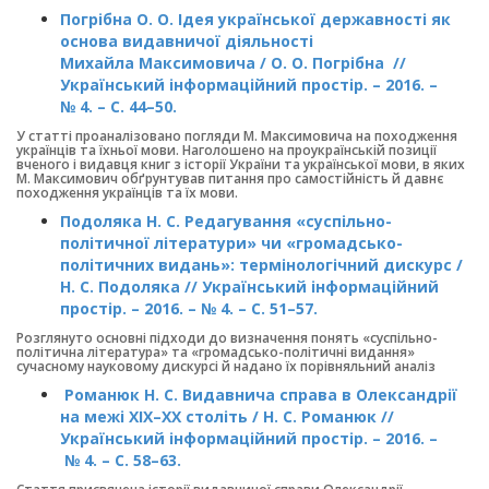
Погрібна О. О. Ідея української державності як
основа видавничої діяльності
Михайла Максимовича / О. О. Погрібна //
Український інформаційний простір. – 2016. –
№ 4. – С. 44–50.
У статті проаналізовано погляди М. Максимовича на походження
українців та їхньої мови. Наголошено на проукраїнській позиції
вченого і видавця книг з історії України та української мови, в яких
М. Максимович обґрунтував питання про самостійність й давнє
походження українців та їх мови.
Подоляка Н. С. Редагування «суспільно-
політичної літератури» чи «громадсько-
політичних видань»: термінологічний дискурс /
Н. С. Подоляка // Український інформаційний
простір. – 2016. – № 4. – С. 51–57.
Розглянуто основні підходи до визначення понять «суспільно-
політична література» та «громадсько-політичні видання»
сучасному науковому дискурсі й надано їх порівняльний аналіз
Романюк Н. С. Видавнича справа в Олександрії
на межі ХІХ–ХХ століть / Н. С. Романюк //
Український інформаційний простір. – 2016. –
№ 4. – С. 58–63.