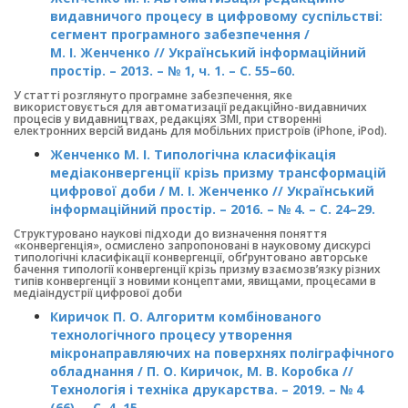
видавничого процесу в цифровому суспільстві:
сегмент програмного забезпечення /
М. І. Женченко // Український інформаційний
простір. – 2013. – № 1, ч. 1. – С. 55–60.
У статті розглянуто програмне забезпечення, яке
використовується для автоматизації редакційно-видавничих
процесів у видавництвах, редакціях ЗМІ, при створенні
електронних версій видань для мобільних пристроїв (iPhone, iPod).
Женченко М. І. Типологічна класифікація
медіаконвергенції крізь призму трансформацій
цифрової доби / М. І. Женченко // Український
інформаційний простір. – 2016. – № 4. – С. 24–29.
Структуровано наукові підходи до визначення поняття
«конвергенція», осмислено запропоновані в науковому дискурсі
типологічні класифікації конвергенції, обґрунтовано авторське
бачення типології конвергенції крізь призму взаємозв’язку різних
типів конвергенції з новими концептами, явищами, процесами в
медіаіндустрії цифрової доби
Киричок П. О. Алгоритм комбінованого
технологічного процесу утворення
мікронаправляючих на поверхнях поліграфічного
обладнання / П. О. Киричок, М. В. Коробка //
Технологія і техніка друкарства. – 2019. – № 4
(66). – С. 4–15.