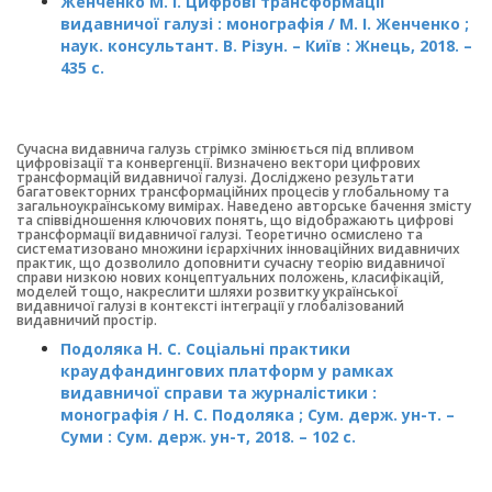
Женченко М. І. Цифрові трансформації
видавничої галузі : монографія / М. І. Женченко ;
наук. консультант. В. Різун. – Київ : Жнець, 2018. –
435 c.
Сучасна видавнича галузь стрімко змінюється під впливом
цифровізації та конвергенції. Визначено вектори цифрових
трансформацій видавничої галузі. Досліджено результати
багатовекторних трансформаційних процесів у глобальному та
загальноукраїнському вимірах. Наведено авторське бачення змісту
та співвідношення ключових понять, що відображають цифрові
трансформації видавничої галузі. Теоретично осмислено та
систематизовано множини ієрархічних інноваційних видавничих
практик, що дозволило доповнити сучасну теорію видавничої
справи низкою нових концептуальних положень, класифікацій,
моделей тощо, накреслити шляхи розвитку української
видавничої галузі в контексті інтеграції у глобалізований
видавничий простір.
Подоляка Н. С. Соціальні практики
краудфандингових платформ у рамках
видавничої справи та журналістики :
монографія / Н. С. Подоляка ; Сум. держ. ун-т. –
Суми : Сум. держ. ун-т, 2018. – 102 c.