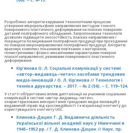
Розроблено алгоритм керування технологічним процесом
утворення мікрорельєфних направляючих методом тонкого
поверхневого пластичного деформування на пласких поверхнях
деталей поліграфічного обладнання. Запропонована технологія
дозволяє підвищити зносостійкість пласких направляючих і
покращити позиціювання поліграфічної продукції при проходженні
по поверхні мікронаправляючих поліграфічної продукції. Алгоритм
враховує комплекс показників пов’язаних з матеріалом,
геометричними і фізико-механічними параметрами поверхні
пласкої направляючої, режимами поверхневого пластичного
деформування.
Кір’янова О. Л. Соціальні комунікації у системі
«автор–видавець–читач» засобами трендових
медіа-інновацій / О. Л. Кір’янова // Технологія і
техніка друкарства. – 2017. – № 2 (56). – С. 119–124.
У статті обґрунтовано вплив дигіталізації на учасників соціальних
комунікацій в системі «автор–видавець–читач»,
охарактеризовано використання трендових медіа-інновацій у
видавничій справі: від кроссмедійності та візуалізації контенту до
користувацького контенту UGC.
Клинова-Дацюк Г. Д. Видавнича діяльність
Української вільної академії наук у Німеччині в
1945–1952 рр. / Г. Д. Клинова-Дацюк // Наук. пр.