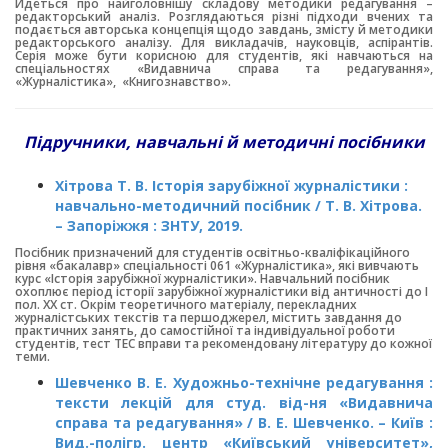
Йдеться про найголовнішу складову методики редагування –
редакторський аналіз. Розглядаються різні підходи вчених та
подається авторська концепція щодо завдань, змісту й методики
редакторського аналізу. Для викладачів, науковців, аспірантів.
Серія може бути корисною для студентів, які навчаються на
спеціальностях «Видавнича справа та редагування»,
«Журналістика», «Книгознавство».
Підручники, навчальні й методичні посібники
Хітрова Т. В. Історія зарубіжної журналістики :
навчально-методичний посібник / Т. В. Хітрова.
– Запоріжжя : ЗНТУ, 2019.
Посібник призначений для студентів освітньо-кваліфікаційного
рівня «бакалавр» спеціальності 061 «Журналістика», які вивчають
курс «Історія зарубіжної журналістики». Навчальний посібник
охоплює період історії зарубіжної журналістики від античності до І
пол. ХХ ст. Окрім теоретичного матеріалу, перекладних
журналістських текстів та першоджерел, містить завдання до
практичних занять, до самостійної та індивідуальної роботи
студентів, тест ТЕС вправи та рекомендовану літературу до кожної
теми.
Шевченко В. Е. Художньо-технічне редагування :
тексти лекцій для студ. від-ня «Видавнича
справа та редагування» / В. Е. Шевченко. – Київ :
Вид.-полігр. центр «Київський університет»,