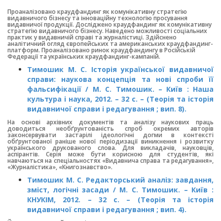
Проаналізовано краудфандинг як комунікативну стратегію
видавничого бізнесу та інноваційну технологію просування
видавничої продукції. Досліджено краудфандинг як комунікативну
стратегію видавничого бізнесу. Наведено можливості соціальних
практик у видавничій справі та журналістиці. Здійснено
аналітичний огляд європейських та американських краудфандинг-
платформ. Проаналізовано ринок краудфандингу в Російській
Федерації та українських краудфандинг-кампаній.
Тимошик М. С. Історія української видавничої
справи: наукова концепція та нові спроби її
фальсифікації / М. С. Тимошик. – Київ : Наша
культура і наука, 2012. – 32 с. – (Теорія та історія
видавничої справи і редагування ; вип. 8).
На основі архівних документів та аналізу наукових праць
доводиться необґрунтованість спроб окремих авторів
законсервувати застарілі ідеологічні догми в контексті
обґрунтованої раніше нової періодизації виникнення і розвитку
українського друкованого слова. Для викладачів, науковців,
аспірантів. Серія може бути корисною для студентів, які
навчаються на спеціальностях «Видавнича справа та редагування»,
«Журналістика», «Книгознавство».
Тимошик М. С. Редакторський аналіз: завдання,
зміст, логічні засади / М. С. Тимошик. – Київ :
КНУКІМ, 2012. – 32 с. – (Теорія та історія
видавничої справи і редагування ; вип. 4).