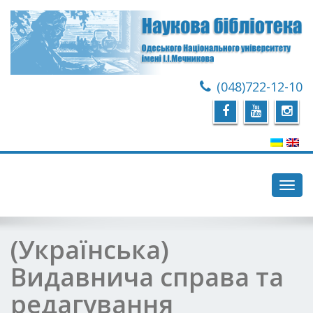
(048)722-12-10
Toggl
navig
(Українська)
Видавнича справа та
редагування