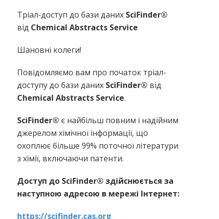
Тріал-доступ до бази даних
SciFinder®
від
Chemical Abstracts Service
Шановні колеги!
Повідомляємо вам про початок тріал-
доступу до бази даних
SciFinder®
від
Chemical Abstracts Service
.
SciFinder®
є найбільш повним і надійним
джерелом хімічної інформації, що
охоплює більше 99% поточної літератури
з хімії, включаючи патенти.
Доступ до SciFinder® здійснюється за
наступною адресою в мережі Інтернет:
https://scifinder.cas.org