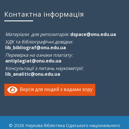
Контактна інформація
Матеріали для репозитарія:
dspace@onu.edu.ua
УДК та бібліографічні довідки:
lib_bibliograf@onu.edu.ua
Перевірка на ознаки плагіату:
antiplagiat@onu.edu.ua
Консультації з питань наукометрії:
lib_analitic@onu.edu.ua
Версія для людей з вадами зору
© 2026 Наукова бібліотека Одеського національного