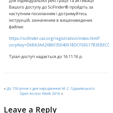
Для індивідуальної реєстрації та активації
Вашого доступу до SciFinder® пройдіть за
наступним посиланням і дотримуйтесь
інструкцій, зазначеним в вищенаведених
файлах:
https://scifinder.cas.org/registration/index.html?
corpKey=D6BA3AA2X86F35040X18DCF56517B3EBFCC7
Тріал-доступ надається до 16.11.16 р.
«
До 150-річчя з дня народження М. С. Грушевського
Open Access Week 2016
»
Leave a Reply