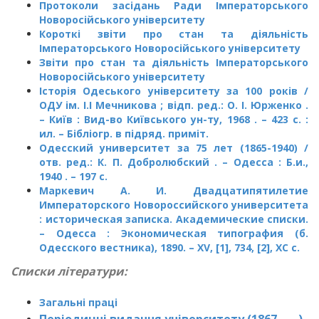
Протоколи засідань Ради Імператорського
Новоросійського університету
Короткі звіти про стан та діяльність
Імператорського Новоросійського університету
Звіти про стан та діяльність Імператорського
Новоросійського університету
Історія Одеського університету за 100 років /
ОДУ ім. І.І Мечникова ; відп. ред.: О. І. Юрженко .
– Київ : Вид-во Київського ун-ту, 1968 . – 423 с. :
ил. – Бібліогр. в підряд. приміт.
Одесский университет за 75 лет (1865-1940) /
отв. ред.: К. П. Добролюбский . – Одесса : Б.и.,
1940 . – 197 с.
Маркевич А. И. Двадцатипятилетие
Императорского Новороссийского университета
: историческая записка. Академические списки.
– Одесса : Экономическая типография (б.
Одесского вестника), 1890. – XV, [1], 734, [2], XC с.
Списки літератури:
Загальні праці
Періодичні видання університету (1867 – …)