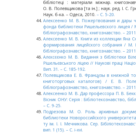
бібліотеці : матеріали міжнар. книгозна
О. В. Полевщикова [та ін.] ; наук. ред. І. С. 
Наук. б-ка. – Одеса, 2010.
– С. 5-20.
Алексеенко М. В. Пожертвования и дары 
фонда библиотеки Ришельевского лицея / М. 
бiблiографознавство, книгознавство. – 2011. – 
Алексеенко М. В. Книги из коллекции Яна 
формирования лицейского собрания / М. В.
бібліографознавство, книгознавство. – 2011. –
Алєксєєнко М. В. Видання з бібліотеки Віле
Рішельєвського ліцею // Наукові праці Націон
Вип. 31. – С. 185-192.
Полевщикова Е. В. Французы в книжной то
книготорговых каталогов) / Е. В. Поле
бiблiографознавство, книгознавство. – 2011. – 
Алексеенко М. В. Дар профессора П. В. Бек
Вісник ОНУ: Серія : Бібліотекознавство, бібл
– С. 9-25.
Подрезова М. О. Роль архивных докуме
библиотеки Новороссийского университета / 
ту ім. І. І. Мечникова. Сер. Бібіліотекозна
вип. 1 (15). – С. і-хvі.