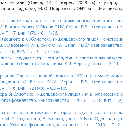
вчих читань (Одеса, 14-16 верес. 2009 р.) / упоряд. :
Грєбцова ; відп. ред. М. О. Подрезова ; ОНУ ім. І.І. Мечникова,
частных лиц как важные источники пополнения книжного
В. Алексеенко // Вісник ОНУ. Серія : Бiблiотекознавство,
Т. 17, вип. 1(7). – С. 11-36.
Снядецкого в библиотеке Ришельевского лицея : к истории
 Алексеенко // Вісник ОНУ. Серія : Бібліотекознавство,
 Т.16, вип. 21. – С. 177-196.
нської медико-хірургічної академії в книжковому зібранні
альної бібліотеки України ім. В. І. Вернадського. – 2011. –
рговле Одессы в первой половине XIX в. (по материалам
вщикова // Вісник ОНУ. Серія : Бiблiотекознавство,
Т. 16, вип. 1/2 (5/6). – С.94-109.
кера библиотеке Ришельевского лицея / М.В. Алексеенко //
іографознавство, книгознавство. – 2013. – Т. 18, вип. 1 (9).
нтов в реконструкции истории студенческого отдела
М. О. Подрезова, В. В.Самодурова // Вісн. Одес. нац. ун-
вство, бібліографознавство, книгознавство. – 2016. – Т. 21,