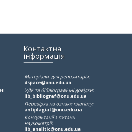
Контактна
інформація
Матеріали для репозитарія:
dspace@onu.edu.ua
УДК та бібліографічні довідки:
НІ
lib_bibliograf@onu.edu.ua
Перевірка на ознаки плагіату:
antiplagiat@onu.edu.ua
Консультації з питань
наукометрії:
lib_analitic@onu.edu.ua