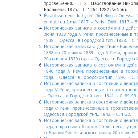
просвещения. – Т. 2 : Царствование Николая 
Балашева, 1875. – С. 1264-1282 (№ 556).
Éstablissement du Lyceé Richelieu a Odessa, f
en date du 2 mai 1817. – Paris : Didit, 1817. – 50,
Историческая записка о состоянии и дейст
июня 1838 года // Речи, произнесенные в 
1838. – Одесса : в Городской тип., 1838. – С. 
Историческая записка о действиях Ришелье
1838 по 20-е июня 1839 года // Речи, про
20-го июня 1839 года. – Одесса : в Городской 
Историческая записка о состоянии и дейс
1840 года // Речи, произнесенные в тор
года. – Одесса : в Городской тип., 1840. – С. 1
Историческая записка о состоянии и действ
года // Речи, произнесенные в торжественн
– Одесса : в Городской тип., 1841. – С. 89-99.
Историческая записка в состоянии и действ
года // Речи, произнесенные в торжествен
Одесса : в Городской тип., 1842. – С. 1-22.
Историческая записка о состоянии и действ
года, с кратким обзором 25-летнего сущес
собрании Ришельевского лицея 20-го июня 184