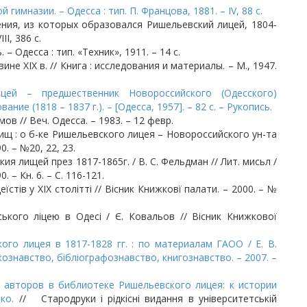
гимназии. – Одесса : тип. П. Францова, 1881. – IV, 88 c.
ния, из которых образовался Ришельевский лицей, 1804-
II, 386 с.
 – Одесса : тип. «Техник», 1911. – 14 с.
ине XIX в. // Книга : исследования и материалы. – М., 1947.
цей – предшественник Новороссийского (Одесского)
ие (1818 – 1837 г.). – [Одесса, 1957]. – 82 с. – Рукопись.
в // Веч. Одесса. – 1983. – 12 февр.
ищ : о б-ке Ришельевского лицея – Новороссийского ун-та
0. – №20, 22, 23.
я лищей през 1817-1865г. / В. С. Фельдман // Лит. мисьл /
. – Кн. 6. – С. 116-121.
стів у ХІХ столітті // Вісник Книжковї палати. – 2000. – №
вського ліцею в Одесі / Є. Ковальов // Вісник Книжкової
го лицея в 1817-1828 гг. : по материалам ГАОО / Е. В.
кознавство, бібліографознавство, книгознавство. – 2007. –
х авторов в библиотеке Ришельевского лицея: к истории
ко.
// Стародруки і рідкісні видання в університетській