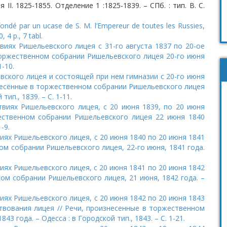
II. 1825-1855. Отделение 1 :1825-1839. – СПб. : тип. В. С.
ondé par un ucase de S. M. l’Empereur de toutes les Russies,
 4 p., 7 tabl.
виях Ришельевского лицея с 31-го августа 1837 по 20-ое
торжественном собрании Ришельевского лицея 20-го июня
1-10.
вского лицея и состоящей при нем гимназии с 20-го июня
изнесённые в торжественном собрании Ришельевского лицея
тип., 1839. – C. 1-11.
твиях Ришельевского лицея, с 20 июня 1839, по 20 июня
жественном собрании Ришельевского лицея 22 июня 1840
-9.
иях Ришельевского лицея, с 20 июня 1840 по 20 июня 1841
ом собрании Ришельевского лицея, 22-го июня, 1841 года.
иях Ришельевского лицея, с 20 июня 1841 по 20 июня 1842
ном собрании Ришельевского лицея, 21 июня, 1842 года. –
иях Ришельевского лицея, с 20 июня 1842 по 20 июня 1843
твования лицея // Речи, произнесенные в торжественном
3 года. – Одесса : в Городской тип., 1843. – С. 1-21.