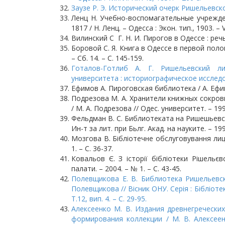
Заузе Р. Э. Исторический очерк Ришельевской 
Ленц Н. Учебно-воспомагательные учрежде
1817 / Н. Ленц. – Одесса : Экон. тип., 1903. – VI
Вилинский С Г. Н. И. Пирогов в Одессе : речь.
Боровой С. Я. Книга в Одессе в первой полов
– Сб. 14. – С. 145-159.
Готалов-Готлиб А. Г. Ришельевский ли
университета : историографическое исследован
Ефимов А. Пироговская библиотека / А. Ефимо
Подрезова М. А. Хранители книжных сокров
/ М. А. Подрезова // Одес. университет. – 199
Фельдман В. С. Библиотеката на Ришешьевски
Ин-т за лит. при Бьлг. Акад. на науките. – 1990
Мозгова В. Бібліотечне обслуговування лицеї
1. – С. 36-37.
Ковальов Є. З історії бібліотеки Рішельє
палати. – 2004. – № 1. – С. 43-45.
Полевщикова Е. В. Библиотека Ришельевско
Полевщикова // Вісник ОНУ. Серія : Бібліоте
Т.12, вип. 4. – С. 29-95.
Алексеенко М. В. Издания древнегречески
формирования коллекции / М. В. Алексеен