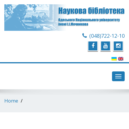
(048)722-12-10
Toggl
navig
Home