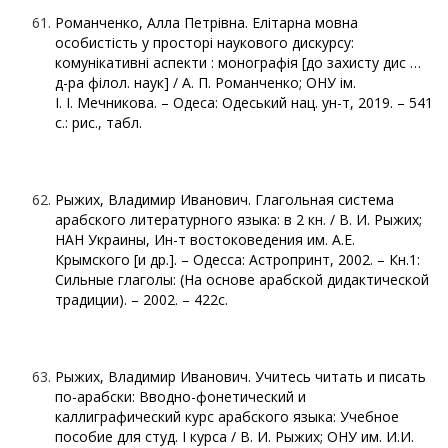
Романченко, Алла Петрівна. Елітарна мовна
особистість у просторі наукового дискурсу:
комунікативні аспекти : монографія [до захисту дис …
д-ра філол. наук] / А. П. Романченко; ОНУ ім.
І. І. Мечникова. – Одеса: Одеський нац. ун-т, 2019. – 541
с.: рис., табл.
Рыжих, Владимир Иванович. Глагольная система
арабского литературного языка: в 2 кн. / В. И. Рыжих;
НАН Украины, Ин-т востоковедения им. А.Е.
Крымского [и др.]. – Одесса: Астропринт, 2002. – Кн.1:
Сильные глаголы: (На основе арабской дидактической
традиции). – 2002. – 422с.
Рыжих, Владимир Иванович. Учитесь читать и писать
по-арабски: Вводно-фонетический и
каллиграфический курс арабского языка: Учебное
пособие для студ. І курса / В. И. Рыжих; ОНУ им. И.И.