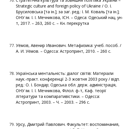
Стратегічна культура та зовнішня політика України =
Strategic culture and foreign policy of Ukraine / О. І.
Брусиловська [та ін.]; за заг. ред.: І. М. Коваль [та ін.];
ОНУ ім. І. І. Мечникова, ІСН. – Одеса: Одеський нац. ун-
т, 2017. – 263, 260 с. – Кн. перекрутка
Уёмов, Авенир Иванович. Метафизика: учеб. пособ. /
А. И. Уёмов. – Одесса: Астропринт, 2010. – 260 с.
Українська ментальність: діалог світів: Матеріали
наук.-практ. конференції 2-3 жовтня 2003 року / відп.
ред.: О. І. Бондар; Одеська обл. держ. адміністрація,
ОНУ ім. І. І. Мечникова, Філол. ф-т, Каф. теорії
літератури та компаративістики. – Одесса:
Астропринт, 2003. – Ч. – 2003. – 296 с.
Урсу, Дмитрий Павлович. Факультет: воспоминания,