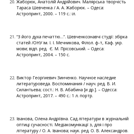
Жаборюк, Анатолій Андрійович. Малярська творчість
Тараса Шевченка / А. А. Жаборюк. – Одеса:
Астропринт, 2000. – 119 с.: іл.
“З його духа печаттю…”. Шевченкознавчі студії: збірка
статей /ОНУ ім. І. І. Мечникова, Філол. ф-т, Каф. укр.
мови; відп. ред. Є. М. Прісовський. – Одеса:
Астропринт, 2004. – 150 с.
Виктор Георгиевич Зинченко. Научное наследие
литературоведа. Воспоминания / науч. ред. В. И.
Силантьева; сост.: Н. В. Абабина [и др.]. – Одесса:
Астропринт, 2017. – 490 с.: 1 л. портр.
Іванова, Олена Андріївна. Сад літератури в журнальній
оптиці сучасності. Медіакомунікації з, для і про
літературу / О. А. Іванова; наук. ред. О. В. Александров.