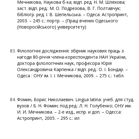
Мечникова, Наукова б-ка; відп. ред. Н. М. Шляхова;
заст. відп. ред.: М. О. Подрезова, В. Г. Полтавчук;
бібліогр. ред. І. В. Шепельська. – Одеса: Астропринт,
2003. – 245 с.: портр. – (Праці вчених Одеського
(Новоросійського) університету)
Філологічні дослідження: збірник наукових праць з
нагоди 80-річчя члена‑кореспондента НАН України,
доктора філологічних наук, професора Юрія
Олександровича Карпенка / відп. ред.: О. І. Бондар. –
Одеса : ОНУ ім. І. І. Мечникова, 2009. – 275 с.: табл.
Фомин, Борис Николаевич. Lingua latina: учеб. для студ.
вузов / Б. Н. Фомин; под ред.: Л. Н. Голубенко; ОНУ им.
И. И. Мечникова. – 2-е изд., испр. и доп. – Одесса:
Астропринт, 2005. – 295 с.: ил