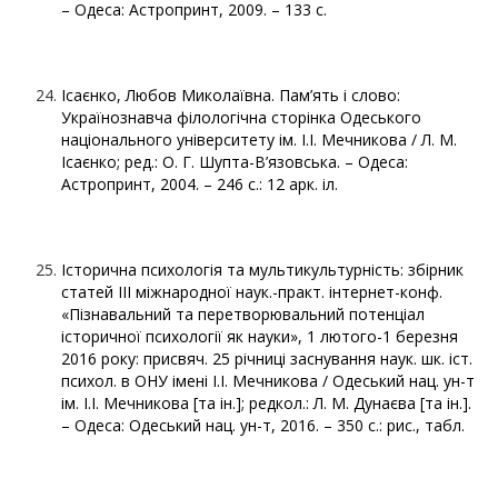
– Одеса: Астропринт, 2009. – 133 с.
Ісаєнко, Любов Миколаївна. Пам’ять і слово:
Українознавча філологічна сторінка Одеського
національного університету ім. І.І. Мечникова / Л. М.
Ісаєнко; ред.: О. Г. Шупта-В’язовська. – Одеса:
Астропринт, 2004. – 246 с.: 12 арк. іл.
Історична психологія та мультикультурність: збірник
статей ІІІ міжнародної наук.-практ. інтернет-конф.
«Пізнавальний та перетворювальний потенціал
історичної психології як науки», 1 лютого-1 березня
2016 року: присвяч. 25 річниці заснування наук. шк. іст.
психол. в ОНУ імені І.І. Мечникова / Одеський нац. ун-т
ім. І.І. Мечникова [та ін.]; редкол.: Л. М. Дунаєва [та ін.].
– Одеса: Одеський нац. ун-т, 2016. – 350 с.: рис., табл.