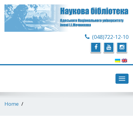
(048)722-12-10
Toggl
navig
Home