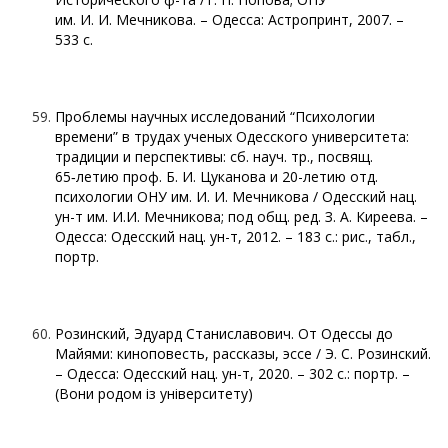
им. И. И. Мечникова. – Одесса: Астропринт, 2007. –
533 с.
Проблемы научных исследований “Психологии
времени” в трудах ученых Одесского университета:
традиции и перспективы: сб. науч. тр., посвящ.
65‑летию проф. Б. И. Цуканова и 20-летию отд.
психологии ОНУ им. И. И. Мечникова / Одесский нац.
ун-т им. И.И. Мечникова; под общ. ред. З. А. Киреева. –
Одесса: Одесский нац. ун-т, 2012. – 183 с.: рис., табл.,
портр.
Розинский, Эдуард Станиславович. От Одессы до
Майями: киноповесть, рассказы, эссе / Э. С. Розинский.
– Одесса: Одесский нац. ун-т, 2020. – 302 с.: портр. –
(Вони родом із університету)