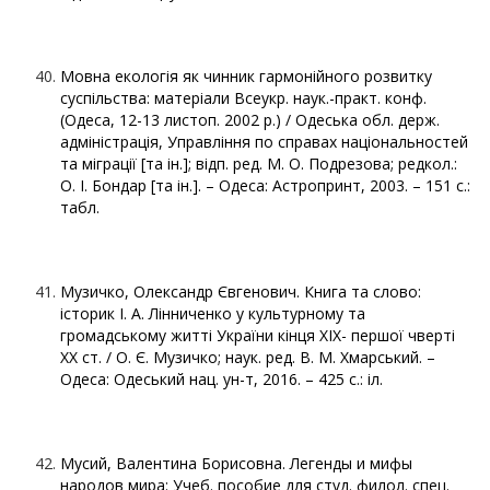
Мовна екологія як чинник гармонійного розвитку
суспільства: матеріали Всеукр. наук.-практ. конф.
(Одеса, 12-13 листоп. 2002 р.) / Одеська обл. держ.
адміністрація, Управління по справах національностей
та міграції [та ін.]; відп. ред. М. О. Подрезова; редкол.:
О. І. Бондар [та ін.]. – Одеса: Астропринт, 2003. – 151 с.:
табл.
Музичко, Олександр Євгенович. Книга та слово:
історик І. А. Лінниченко у культурному та
громадському житті України кінця ХІХ- першої чверті
ХХ ст. / О. Є. Музичко; наук. ред. В. М. Хмарський. –
Одеса: Одеський нац. ун-т, 2016. – 425 с.: іл.
Мусий, Валентина Борисовна. Легенды и мифы
народов мира: Учеб. пособие для студ. филол. спец.