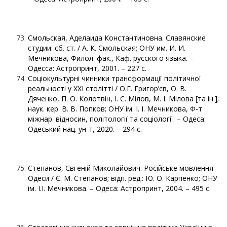
Смольская, Аделаида Константиновна. Славянские
студии: сб. ст. / А. К. Смольская; ОНУ им. И. И.
Мечникова, Филол. фак., Каф. русского языка. –
Одесса: Астропринт, 2001. – 227 с.
Соціокультурні чинники трансформації політичної
реальності у XXI столітті / О.Г. Григор’єв, О. В.
Дяченко, П. О. Колотвін, І. С. Мілов, М. І. Мілова [та ін.];
наук. кер. В. В. Попков; ОНУ ім. І. І. Мечникова, Ф-т
міжнар. відносин, політології та соціології. – Одеса:
Одеський нац. ун-т, 2020. – 294 с.
Степанов, Євгеній Миколайович. Російське мовлення
Одеси / Є. М. Степанов; відп. ред.: Ю. О. Карпенко; ОНУ
ім. І.І. Мечникова. – Одеса: Астропринт, 2004. – 495 с.