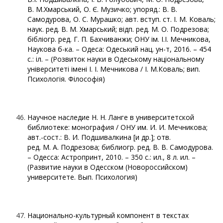
В. М.Хмарський, О. Є. Музичко; упоряд.: В. В.
Самодурова, О. С. Мурашко; авт. вступ. ст. І. М. Коваль;
наук. ред. В. М. Хмарський; відп. ред. М. О. Подрезова;
бібліогр. ред. Г. П. Бахчиванжи; ОНУ ім. І.І. Мечникова,
Наукова б-ка. – Одеса: Одеський нац. ун-т, 2016. – 454
с.: іл. – (Розвиток науки в Одеському національному
університеті імені І. І. Мечникова / І. М.Коваль; вип.
Психологія. Філософія)
Научное наследие Н. Н. Ланге в университетской
библиотеке: монография / ОНУ им. И. И. Мечникова;
авт.-сост.: В. И. Подшивалкина [и др.]; отв.
ред. М. А. Подрезова; библиогр. ред. В. В. Самодурова.
– Одесса: Астропринт, 2010. – 350 с.: ил., 8 л. ил. –
(Развитие науки в Одесском (Новороссийском)
университете. Вып. Психология)
Национально-культурный компонент в текстах