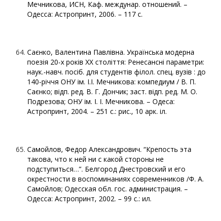
Мечникова, ИСН, Каф. междунар. отношений. –
Одесса: Астропринт, 2006. – 117 с.
Саєнко, Валентина Павлівна. Українська модерна
поезія 20-х років ХХ століття: Ренесансні параметри:
наук.-навч. посіб. для студентів філол. спец. вузів : до
140-річчя ОНУ ім. І.І. Мечникова: компедиум / В. П.
Саєнко; відп. ред. В. Г. Дончик; заст. відп. ред. М. О.
Подрезова; ОНУ ім. І. І. Мечникова. – Одеса:
Астропринт, 2004. – 251 с.: рис., 10 арк. іл.
Самойлов, Федор Александрович. “Крепость эта
такова, что к ней ни с какой стороны не
подступиться…”. Белгород Днестровский и его
окрестности в воспоминаниях современников /Ф. А.
Самойлов; Одесская обл. гос. администрация. –
Одесса: Астропринт, 2002. – 99 с.: ил.