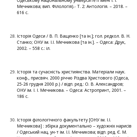
Одеському національному університеті імені І. І.
Мечникова; вип. Філологія).- Т. 2: Антологія. – 2018. –
616 с.
Історія Одеси / В. П. Ващенко [та ін.]; гол. редкол. В. Н.
Станко; ОНУ ім. І.І. Мечникова [та ін.]. – Одеса: Друк,
2002. – 558 с.: іл.
Історія та сучасність християнства. Матеріали наук.
конф., присвяч. 2000 річчю Різдва Христового (Одеса,
25-26 грудня 2000 р.) / відп. ред.: О. В. Александров;
ОНУ ім. І. І. Мечникова. – Одеса: Астропринт, 2001. –
186 с.
Історія філологічного факультету [ОНУ ім. І.І.
Мечникова] : збірка документально – художніх нарисів
/ Одеський нац. ун-т ім. І.І. Мечникова; відп. ред. Є. М.