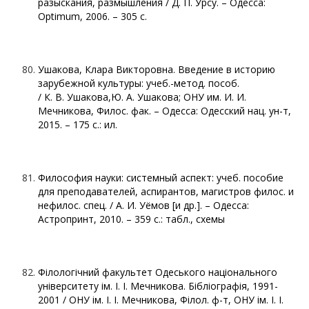
разыскания, размышления / Д. П. Урсу. – Одесса:
Optimum, 2006. – 305 с.
Ушакова, Клара Викторовна. Введение в историю
зарубежной культуры: учеб.-метод. пособ.
/ К. В. Ушакова,Ю. А. Ушакова; ОНУ им. И. И.
Мечникова, Филос. фак. – Одесса: Одесский нац. ун-т,
2015. – 175 с.: ил.
Философия науки: системный аспект: учеб. пособие
для преподавателей, аспирантов, магистров филос. и
нефилос. спец. / А. И. Уёмов [и др.]. – Одесса:
Астропринт, 2010. – 359 с.: табл., схемы
Філологічний факультет Одеського національного
університету ім. І. І. Мечникова. Бібліографія, 1991-
2001 / ОНУ ім. І. І. Мечникова, Філол. ф-т, ОНУ ім. І. І.