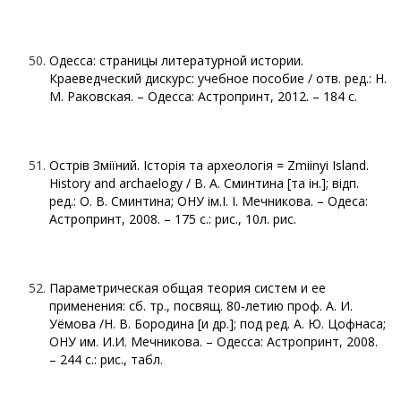
Одесса: страницы литературной истории.
Краеведческий дискурс: учебное пособие / отв. ред.: Н.
М. Раковская. – Одесса: Астропринт, 2012. – 184 с.
Острів Зміїний. Історія та археологiя = Zmiinyi Island.
History and archaelogy / В. А. Сминтина [та ін.]; відп.
ред.: О. В. Сминтина; ОНУ ім.І. І. Мечникова. – Одеса:
Астропринт, 2008. – 175 с.: рис., 10л. рис.
Параметрическая общая теория систем и ее
применения: сб. тр., посвящ. 80‑летию проф. А. И.
Уёмова /Н. В. Бородина [и др.]; под ред. А. Ю. Цофнаса;
ОНУ им. И.И. Мечникова. – Одесса: Астропринт, 2008.
– 244 с.: рис., табл.