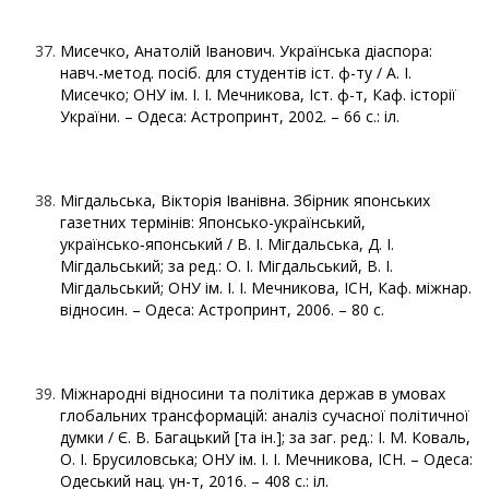
Мисечко, Анатолій Іванович. Українська діаспора:
навч.-метод. посіб. для студентів іст. ф-ту / А. І.
Мисечко; ОНУ ім. І. І. Мечникова, Іст. ф-т, Каф. історії
України. – Одеса: Астропринт, 2002. – 66 с.: іл.
Мігдальська, Вікторія Іванівна. Збірник японських
газетних термінів: Японсько-український,
українсько‑японський / В. І. Мігдальська, Д. І.
Мігдальський; за ред.: О. І. Мігдальський, В. І.
Мігдальський; ОНУ ім. І. І. Мечникова, ІСН, Каф. міжнар.
відносин. – Одеса: Астропринт, 2006. – 80 с.
Міжнародні відносини та політика держав в умовах
глобальних трансформацій: аналіз сучасної політичної
думки / Є. В. Багацький [та ін.]; за заг. ред.: І. М. Коваль,
О. І. Брусиловська; ОНУ ім. І. І. Мечникова, ІСН. – Одеса:
Одеський нац. ун-т, 2016. – 408 с.: іл.