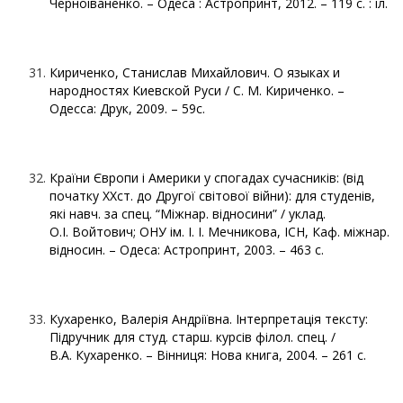
Черноіваненко. – Одеса : Астропринт, 2012. – 119 с. : іл.
Кириченко, Станислав Михайлович. О языках и
народностях Киевской Руси / С. М. Кириченко. –
Одесса: Друк, 2009. – 59с.
Країни Європи і Америки у спогадах сучасників: (від
початку ХХст. до Другої світової війни): для студенів,
які навч. за спец. “Міжнар. відносини” / уклад.
О.І. Войтович; ОНУ ім. І. І. Мечникова, ІСН, Каф. міжнар.
відносин. – Одеса: Астропринт, 2003. – 463 с.
Кухаренко, Валерія Андріївна. Інтерпретація тексту:
Підручник для студ. старш. курсів філол. спец. /
В.А. Кухаренко. – Вінниця: Нова книга, 2004. – 261 с.