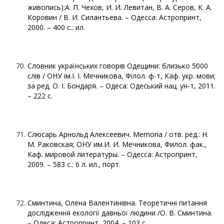
живопись):А. П. Чехов, И. И. Левитан, В. А. Серов, К. А.
Коровин / В. И. Силантьева. – Одесса: Астропринт,
2000. – 400 с.: ил.
Словник українських говорів Одещини: близько 5000
слів / ОНУ ім.І. І. Мечникова, Філол. ф-т, Каф. укр. мови;
за ред. О. І. Бондаря. – Одеса: Одеський нац. ун-т, 2011.
– 222 с.
Слюсарь Арнольд Алексеевич. Memoria / отв. ред.: Н.
М. Раковская; ОНУ им.И. И. Мечникова, Филол. фак.,
Каф. мировой литературы. – Одесса: Астропринт,
2009. – 583 с.: 6 л. ил., порт.
Сминтина, Олена Валентинівна. Теоретичні питання
дослідження екології давньої людини /О. В. Сминтина.
– Одеса: Астропринт, 2004. – 103 с.