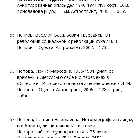
Аннотированная опись дел 1840-1841 гг. / сост.: О. В.
Коновалова [и др.]. – Б.м. Астропринт, 2005. – 360 с.
Попков, Василий Васильевич. Н.Бердяев: От
революции социальной к революции духа / В. В.
Попков. – Одесса: Астропринт, 2002. – 173 с.
Попова, Ирина Марковна. 1989-1991, диагноз
времени: (Одесситы о себе и о переменах в
обществе): Историко‑социологические очерки / И. М.
Попова. – Одесса: Астропринт, 2006. – 228 с.: рис.,
табл.
Попова, Татьяна Николаевна. Историография в лицах,
проблемах, дисциплинах: Из истории
Новороссийского университета: к 75-летию
Исторического ф-та /Т. Н. Попова; ОНУ