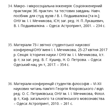
Макро- і мікросоціальна інженерія: Соціоінженерний
практикум: Зб. практич. та тестових завдань: Навч.
посібник для студ. вузів / В. І. Подшивалкіна [та ін.];
ОНУ ім. І. І. Мечникова, ІСН; заг. ред.: Н. П. Лукашевич,
В. І. Подшивалкіна. – Одеса: Астропринт, 2001. – 234 с.
Матеріали 73-ї звітної студентської наукової
конференціїОНУ імені І. І. Мечникова, 25-27 квітня 2017
р. Секція: Історичні науки / ОНУ ім. І. І. Мечникова, Іст.
ф-т; за заг. ред.: В. Г. Кушнір, Н. О. Петрова. – Одеса:
Одеський нац. ун-т, 2017. – 354 с.
Матеріали конференцій студентів-філософів – VI-XII
наукових читань пам’яті Георгія Флоровського / відп.
ред.: О. С. Петриківська; ОНУ ім. І. І. Мечникова, Філол.
ф-т, Каф. загального та слов’янського мовознавства.
– Одеса: Астропринт, 2010. – 261 с.