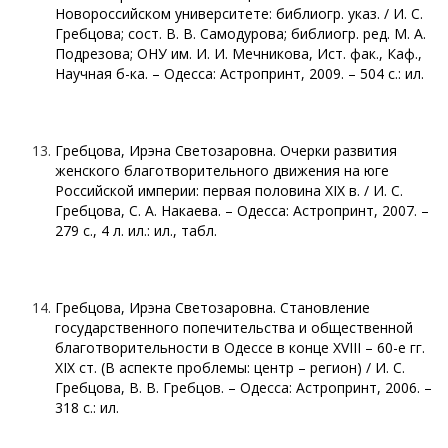
Новороссийском университете: библиогр. указ. / И. С.
Гребцова; сост. В. В. Самодурова; библиогр. ред. М. А.
Подрезова; ОНУ им. И. И. Мечникова, Ист. фак., Каф.,
Научная б-ка. – Одесса: Астропринт, 2009. – 504 с.: ил.
Гребцова, Ирэна Светозаровна. Очерки развития
женского благотворительного движения на юге
Российской империи: первая половина ХІХ в. / И. С.
Гребцова, С. А. Накаева. – Одесса: Астропринт, 2007. –
279 с., 4 л. ил.: ил., табл.
Гребцова, Ирэна Светозаровна. Становление
государственного попечительства и общественной
благотворительности в Одессе в конце ХVIII – 60-е гг.
ХІХ ст. (В аспекте проблемы: центр – регион) / И. С.
Гребцова, В. В. Гребцов. – Одесса: Астропринт, 2006. –
318 с.: ил.