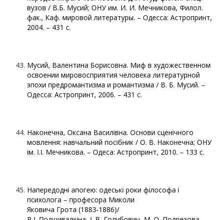
вузов / В.Б. Мусий; ОНУ им. И. И. Мечникова, Филол.
фак., Каф. мировой литературы. – Одесса: Астропринт,
2004. – 431 с.
Мусий, Валентина Борисовна. Миф в художественном
освоении мировосприятия человека литературной
эпохи предромантизма и романтизма / В. Б. Мусий. –
Одесса: Астропринт, 2006. – 431 с.
Наконечна, Оксана Василівна. Основи сценічного
мовлення: навчальний посібник / О. В. Наконечна; ОНУ
ім. І.І. Мечникова. – Одеса: Астропринт, 2010. – 133 с.
Напередодні апогею: одеські роки філософа і
психолога – професора Миколи
Яковича Грота (1883‑1886)/
В.І. Подшивалкіна, І. В. Голубович, М. О. Подрезова,