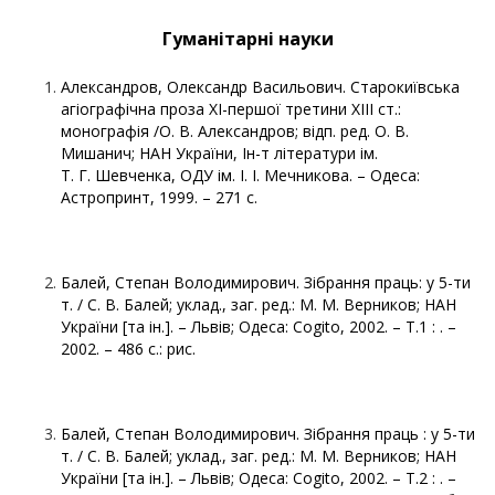
Гуманітарні науки
Александров, Олександр Васильович. Старокиївська
агіографічна проза ХІ-першої третини ХIII ст.:
монографія /О. В. Александров; відп. ред. О. В.
Мишанич; НАН України, Ін-т літератури ім.
Т. Г. Шевченка, ОДУ ім. І. І. Мечникова. – Одеса:
Астропринт, 1999. – 271 с.
Балей, Степан Володимирович. Зібрання праць: у 5-ти
т. / С. В. Балей; уклад., заг. ред.: М. М. Верников; НАН
України [та ін.]. – Львів; Одеса: Cogito, 2002. – Т.1 : . –
2002. – 486 с.: рис.
Балей, Степан Володимирович. Зібрання праць : у 5-ти
т. / С. В. Балей; уклад., заг. ред.: М. М. Верников; НАН
України [та ін.]. – Львів; Одеса: Cogito, 2002. – Т.2 : . –