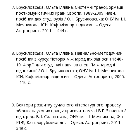
Брусиловська, Ольга Іллівна. Системні трансформації
посткомуністичних країн Європи. 1989-2009: навч.
посібник для студ. вузів / О. І. Брусиловська; ОНУ ім. І. І.
Мечникова, ІСН, Каф. міжнар. відносин. – Одеса:
Астропринт, 2011. – 444 с.
Брусиловська, Ольга Іллівна. Навчально-методичний
посібник з курсу: “Історія міжнародних відносин 1640-
1914 рр.”: для студ., які навч. за спец. “Міжнародні
відносини” / О. І. Брусиловська; ОНУ ім. І. І. Мечникова,
ІСН, Каф. міжнар. відносин. – Одеса: Астропринт, 2005.
– 110 с.
Вектори розвитку сучасного літературного процесу:
збірник наукових праць: присвяч. пам’яті В.Г. Зінченка /
відп. ред.: В. І. Силантьєва; ОНУ ім. І. І. Мечникова, Ф-т
РГФ, Каф. зарубіжної літ. – Одеса: Астропринт, 2011. –
349 с.