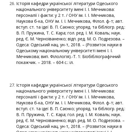
Історія кафедри української літератури Одеського
національного університету імені І. І. Мечникова:
персоналії і факти: у 2 т. / ОНУ ім. І. І. Мечникова,
Наукова б‑ка, ОНУ ім. І. І. Мечникова, Філол. ф-т; авт.
вступ. ст. та ідеї В. П. Саєнко; упоряд. та бібліогр. ред.:
В. П. Пружина, Т. С. Кара; гол. ред. І. М. Коваль; наук.
ред. Є. М. Черноіваненко; відп. ред. М. О. Подрезова. –
Одеса: Одеський нац. ун-т, 2018. – (Розвиток науки в
Одеському національному університеті імені І. І.
Мечникова; вип. Філологія).-Т. 1: Біобібліографічний
покажчик. – 2018. – 604 с.: іл.
Історія кафедри української літератури Одеського
національного університету імені І. І. Мечникова:
персоналії і факти: у 2 т. / ОНУ ім. І. І. Мечникова,
Наукова б‑ка, ОНУ ім. І. І. Мечникова, Філол. ф-т; авт.
вступ. ст. та ідеї В. П. Саєнко; упоряд. та бібліогр. ред.:
В. П. Пружина, Т. С. Кара; гол. ред. І. М. Коваль; наук.
ред. Є. М. Черноіваненко; відп. ред. М. О. Подрезова. –
Одеса: Одеський нац. ун-т, 2018. – (Розвиток науки в