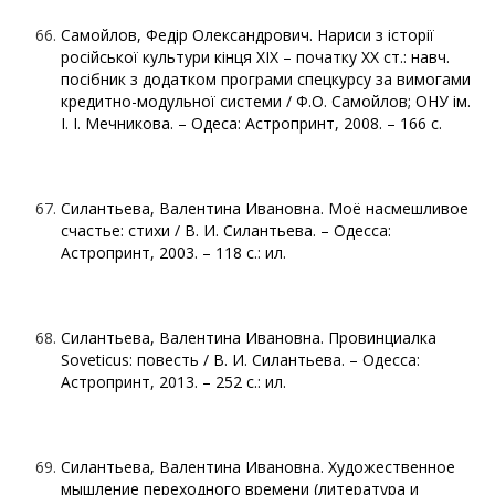
Самойлов, Федір Олександрович. Нариси з історії
російської культури кінця ХІХ – початку ХХ ст.: навч.
посібник з додатком програми спецкурсу за вимогами
кредитно-модульної системи / Ф.О. Самойлов; ОНУ ім.
І. І. Мечникова. – Одеса: Астропринт, 2008. – 166 с.
Силантьева, Валентина Ивановна. Моё насмешливое
счастье: стихи / В. И. Силантьева. – Одесса:
Астропринт, 2003. – 118 с.: ил.
Силантьева, Валентина Ивановна. Провинциалка
Soveticus: повесть / В. И. Силантьева. – Одесса:
Астропринт, 2013. – 252 с.: ил.
Силантьева, Валентина Ивановна. Художественное
мышление переходного времени (литература и