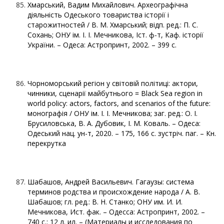
Хмарський, Вадим Михайлович. Археографічна
діяльність Одеського товариства історії і
старожитностей / В. М. Хмарський; відп. ред.: П. С.
Сохань; ОНУ ім. І. І. Мечникова, Іст. ф-т, Каф. історії
України. – Одеса: Астропринт, 2002. – 399 с.
Чорноморський регіон у світовій політиці: актори,
чинники, сценарії майбутнього = Black Sea region in
world policy: actors, factors, and scenarios of the future:
монографія / ОНУ ім. І. І. Мечникова; заг. ред.: О. І.
Брусиловська, В. А. Дубовик, І. М. Коваль. – Одеса:
Одеський нац. ун-т, 2020. – 175, 166 с. зустріч. паг. – Кн.
перекрутка
Шабашов, Андрей Васильевич. Гагаузы: система
терминов родства и происхождение народа / А. В.
Шабашов; гл. ред.: В. Н. Станко; ОНУ им. И. И.
Мечникова, Ист. фак. – Одесса: Астропринт, 2002. –
740 с.: 12 л. ил. – (Материалы и исследования по