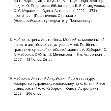
Канзафарова; авт. вступ. ст. В. І. Труба; відп. бібліогр.
ред. М. О. Подрезова; бібліогр. ред.: В. В. Самодурова,
О. С. Мурашко. – Одеса: Астропринт, 2009. – 373 с.:
портр., іл. – (Праці вчених Одеського
(Новоросійського) університету. Правознавці)
Жаборюк, Ірина Анатоліївна. Мовний та мовленнєвий
аспекти англійської структури be+ -ed: Посібник з
граматики сучасної англійської мови / І. А. Жаборюк, О.
А. Жаборюк; ОНУ ім. І.І. Мечникова. – Б.м. Астропринт,
2007. – 134 с.: іл., 2л. іл.
Жаборюк, Анатолій Андрійович. Про літературу,
малярство і українську національну ідею: (статті й есе
різних років) / А. А. Жаборюк. – Одеса: Астропринт,
2008. – 206 с.: іл.