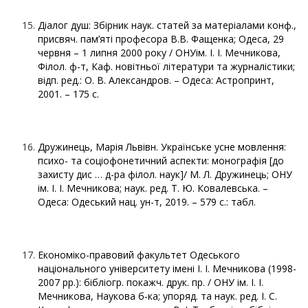
Діалог душ: Збірник наук. статей за матеріалами конф.,
присвяч. пам’яті професора В.В. Фащенка; Одеса, 29
червня – 1 липня 2000 року / ОНУім. І. І. Мечникова,
Філол. ф-т, Каф. новітньої літератури та журналістики;
відп. ред.: О. В. Александров. – Одеса: Астропринт,
2001. – 175 с.
Дружинець, Марія Львівн. Українське усне мовлення:
психо- та соціофонетичний аспекти: монографія [до
захисту дис … д-ра філол. наук]/ М. Л. Дружинець; ОНУ
ім. І. І. Мечникова; наук. ред. Т. Ю. Ковалевська. –
Одеса: Одеський нац. ун-т, 2019. – 579 с.: табл.
Економіко-правовий факультет Одеського
національного університету імені І. І. Мечникова (1998-
2007 рр.): бібліогр. покажч. друк. пр. / ОНУ ім. І. І.
Мечникова, Наукова б-ка; упоряд. та наук. ред. І. С.