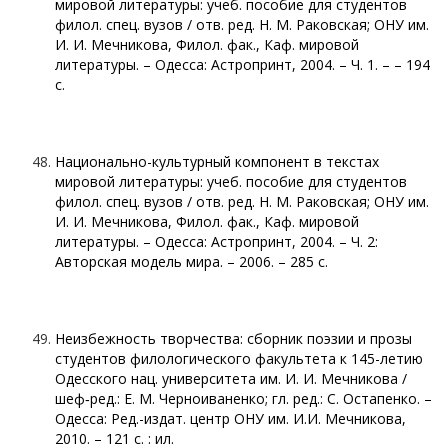
мировой литературы: учеб. пособие для студентов
филол. спец. вузов / отв. ред. Н. М. Раковская; ОНУ им.
И. И. Мечникова, Филол. фак., Каф. мировой
литературы. – Одесса: Астропринт, 2004. – Ч. 1. – – 194
с.
Национально-культурный компонент в текстах
мировой литературы: учеб. пособие для студентов
филол. спец. вузов / отв. ред. Н. М. Раковская; ОНУ им.
И. И. Мечникова, Филол. фак., Каф. мировой
литературы. – Одесса: Астропринт, 2004. – Ч. 2:
Авторская модель мира. – 2006. – 285 с.
Неизбежность творчества: сборник поэзии и прозы
студентов филологического факультета к 145-летию
Одесского нац. университета им. И. И. Мечникова /
шеф‑ред.: Е. М. Черноиваненко; гл. ред.: С. Остапенко. –
Одесса: Ред.-издат. центр ОНУ им. И.И. Мечникова,
2010. – 121 с. : ил.