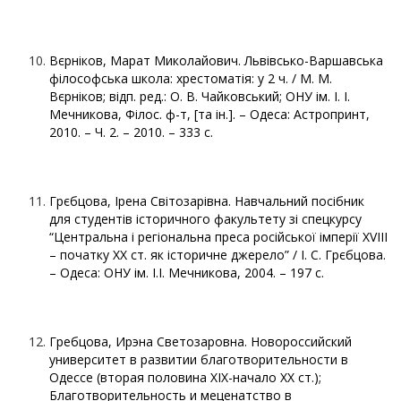
Вєрніков, Марат Миколайович. Львівсько-Варшавська
філософська школа: хрестоматія: у 2 ч. / М. М.
Вєрніков; відп. ред.: О. В. Чайковський; ОНУ ім. І. І.
Мечникова, Філос. ф-т, [та ін.]. – Одеса: Астропринт,
2010. – Ч. 2. – 2010. – 333 с.
Грєбцова, Ірена Світозарівна. Навчальний посібник
для студентів історичного факультету зі спецкурсу
“Центральна і регіональна преса російської імперії XVIII
– початку ХХ ст. як історичне джерело” / І. С. Грєбцова.
– Одеса: ОНУ ім. І.І. Мечникова, 2004. – 197 с.
Гребцова, Ирэна Светозаровна. Новороссийский
университет в развитии благотворительности в
Одессе (вторая половина XIX-начало XX ст.);
Благотворительность и меценатство в