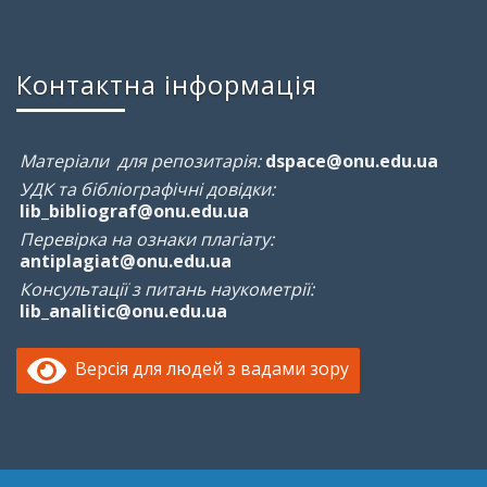
Контактна інформація
Матеріали для репозитарія:
dspace@onu.edu.ua
УДК та бібліографічні довідки:
lib_bibliograf@onu.edu.ua
Перевірка на ознаки плагіату:
antiplagiat@onu.edu.ua
Консультації з питань наукометрії:
lib_analitic@onu.edu.ua
Версія для людей з вадами зору