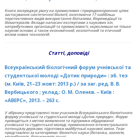
Книга зосереджує увагу на промислових і природоохоронних цілях
застосування синтетичної біології, охоплюючи 17 найбільш
перспективних видів використання біопалива, біоремедіації та
біоматеріалів. Вклади написані експертами з наукових кіл,
неприбуткових організацій та промисловості, окресливши не тільки
наукові основи, а також економічний, екологічний та етичний
вплив нових технологій.
Статті, доповіді
Всеукраїнський біологічний форум учнівської та
студентської молоді «Дотик природи» : зб. тез
(м. Київ, 21–23 жовт: 2013 р.) / за заг. ред. В. В.
Вербицького ; уклад.: О. М. Оленєв. – Київ :
«АВЕРС», 2013. – 263 с.
У збірнику представлені тези учасників Всеукраїнського біологічного
форуму учнівської та студентської молоді «Дотик природи». Форум
проводиться з метою виявлення та підтримки обдарованої
учнівської та студентської молоді, примноження інтелектуального
потенціалу держави, підготовки майбутньої наукової зміни. Тези
представлені за категоріями: біологічні науки (ботаніка, зоологія,
мікробіологія, біоінженерія тощо).