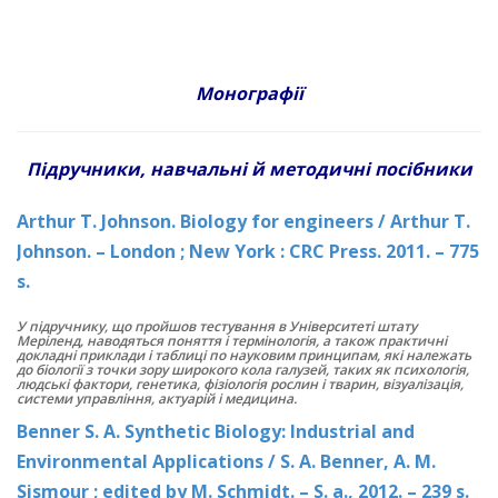
Монограф
ії
Підручники, навчальні й методичні посібники
Arthur T. Johnson. Biology for engineers / Arthur T.
Johnson. – London ; New York : CRC Press. 2011. – 775
s.
У підручнику, що пройшов тестування в Університеті штату
Меріленд, наводяться поняття і термінологія, а також практичні
докладні приклади і таблиці по науковим принципам, які належать
до біології з точки зору широкого кола галузей, таких як психологія,
людські фактори, генетика, фізіологія рослин і тварин, візуалізація,
системи управління, актуарій і медицина.
Benner S. A. Synthetic Biology: Industrial and
Environmental Applications / S. A. Benner, A. M.
Sismour ; еdited by M. Schmidt. – S. a., 2012. – 239 s.