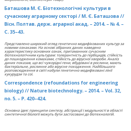
Баташова М. Є. Біотехнологічні культури в
сучасному аграрному секторі / М. Є. Баташова //
Вісн. Полтав. держ. аграрної акад. – 2014. – № 4. –
С. 35–43.
Представлено широкий огляд генетично модифікованих культур за
новими ознаками. На основі зібраних даних наведено
характеристику основних ознак, притаманних сучасним
біотехнологічним культурам: толерантність до гербіцидів, стійкість
до пошкодження комахами, стійкість до вірусної хвороби. Аналіз
даних показав, що всі чужорідні гени, вбудовані в рослини, мають
бактеріальне, рослинне або вірусне походження. Найбільшого
розповсюдження в світі набули генетично модифіковані лінії
кукурудзи та сої.
Сorrespondence (refoundations for engineering
biology) // Nature biotechnology. – 2014. – Vol. 32,
no. 5. – P. 420–424.
Основна ідея: принципи синтезу, абстракції і модульності в області
синтетичної біології можуть бути застосовані до біотехнологій.