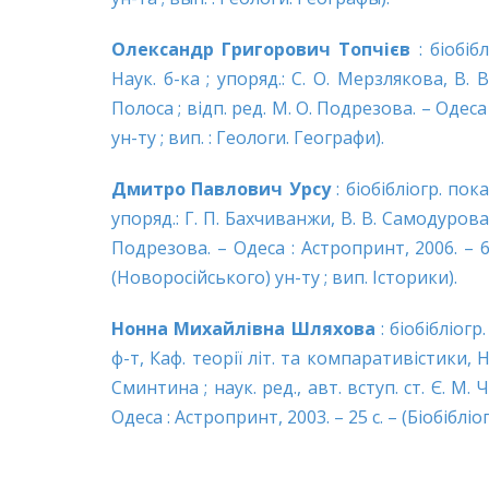
Олександр Григорович Топчієв
: біобіб
Наук. б-ка ; упоряд.: С. О. Мерзлякова, В. В.
Полоса ; відп. ред. М. О. Подрезова. – Одеса 
ун-ту ; вип. : Геологи. Географи).
Дмитро Павлович Урсу
: біобібліогр. пока
упоряд.: Г. П. Бахчиванжи, В. В. Самодурова ;
Подрезова. – Одеса : Астропринт, 2006. – 69
(Новоросійського) ун-ту ; вип. Історики).
Нонна Михайлівна Шляхова
: біобібліогр
ф-т, Каф. теорії літ. та компаративістики, На
Сминтина ; наук. ред., авт. вступ. ст. Є. М.
Одеса : Астропринт, 2003. – 25 с. – (Біобібліо