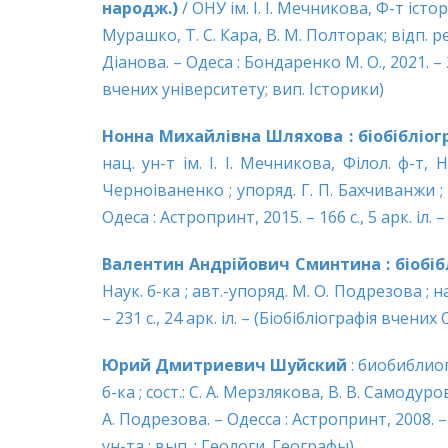
народж.)
/ ОНУ ім. І. І. Мечникова, Ф-т історі
Мурашко, Т. С. Кара, В. М. Полторак; відп. ред
Діанова. – Одеса : Бондаренко М. О., 2021. – 25
вчених університету; вип. Історики)
Нонна Михайлівна Шляхова : бiобiблiогр.
нац. ун-т ім. І. І. Мечникова, Філол. ф-т, Н
Черноіваненко ; упоряд. Г. П. Бахчиванжи ; б
Одеса : Астропринт, 2015. – 166 с., 5 арк. іл. 
Валентин Андрiйович Сминтина : бiобiбл
Наук. б-ка ; авт.-упоряд. М. О. Подрезова ; н
– 231 с., 24 арк. iл. – (Біобібліографія вчени
Юрий Дмитриевич Шуйский
: биобиблиогр
б-ка ; сост.: С. А. Мерзлякова, В. В. Самодуров
А. Подрезова. – Одесса : Астропринт, 2008. – 
ун-та ; вып. : Геологи. Географы).