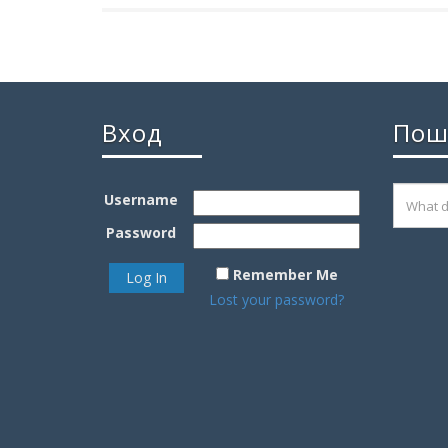
Вход
Пош
Username
Password
Remember Me
Lost your password?