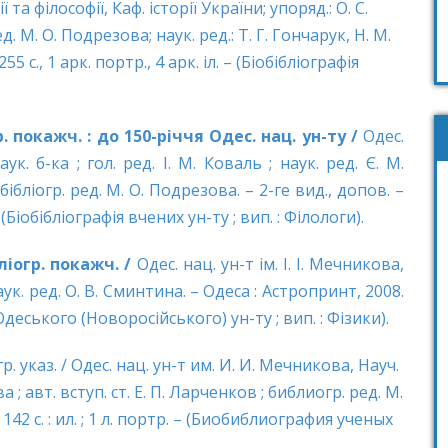
ї та філософії, Каф. історії України; упоряд.: О. С.
. М. О. Подрезова; наук. ред.: Т. Г. Гончарук, Н. М.
5 с., 1 арк. портр., 4 арк. іл. – (Біобібліографія
 покажч. : до 150-річчя Одес. нац. ун-ту /
Одес.
аук. б-ка ; гол. ред. І. М. Коваль ; наук. ред. Є. М.
ібліогр. ред. М. О. Подрезова. – 2-ге вид., допов. –
– (Біобібліографія вчених ун-ту ; вип. : Філологи).
iогр. покажч. /
Одес. нац. ун-т ім. І. І. Мечникова,
аук. ред. О. В. Сминтина. – Одеса : Астропринт, 2008.
х Одеського (Новоросійського) ун-ту ; вип. : Фізики).
. указ. / Одес. нац. ун-т им. И. И. Мечникова, Науч.
а ; авт. вступ. ст. Е. П. Ларченков ; библиогр. ред. М.
142 с. : ил. ; 1 л. портр. – (Биобиблиография ученых