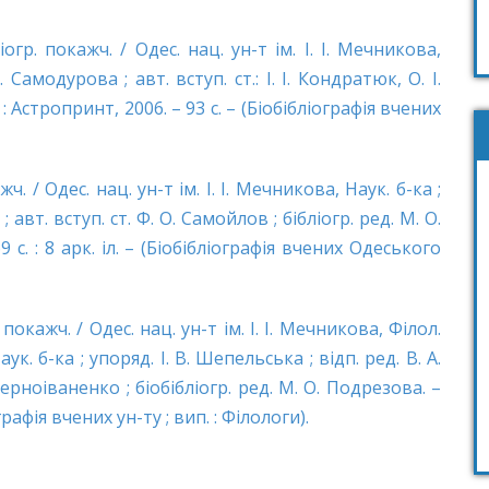
ліогр. покажч. / Одес. нац. ун-т ім. І. І. Мечникова,
 Самодурова ; авт. вступ. ст.: І. І. Кондратюк, О. І.
: Астропринт, 2006. – 93 с. – (Біобібліографія вчених
жч. / Одес. нац. ун-т ім. І. І. Мечникова, Наук. б-ка ;
 авт. вступ. ст. Ф. О. Самойлов ; бібліогр. ред. М. О.
 с. : 8 арк. іл. – (Біобібліографія вчених Одеського
. покажч. / Одес. нац. ун-т ім. І. І. Мечникова, Філол.
ук. б-ка ; упоряд. І. В. Шепельська ; відп. ред. В. А.
 Черноіваненко ; біобібліогр. ред. М. О. Подрезова. –
графія вчених ун-ту ; вип. : Філологи).