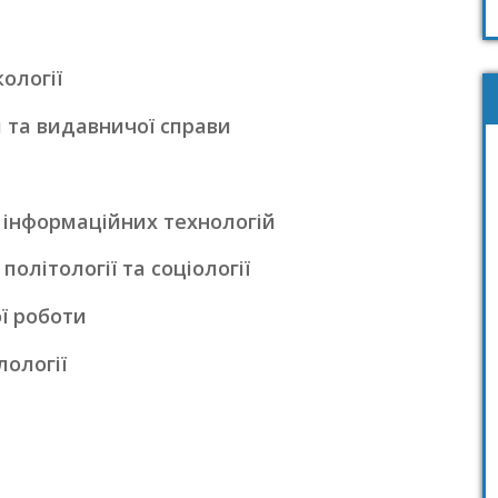
ології
 та видавничої справи
 інформаційних технологій
олітології та соціології
ої роботи
ології