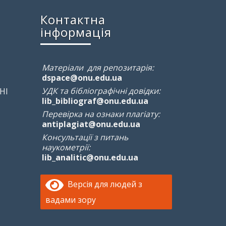
Контактна
інформація
Матеріали для репозитарія:
dspace@onu.edu.ua
УДК та бібліографічні довідки:
НІ
lib_bibliograf@onu.edu.ua
Перевірка на ознаки плагіату:
antiplagiat@onu.edu.ua
Консультації з питань
наукометрії:
lib_analitic@onu.edu.ua
Версія для людей з
вадами зору