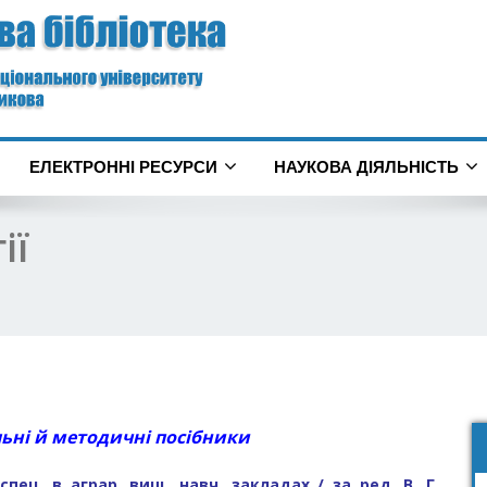
ЕЛЕКТРОННІ РЕСУРСИ
НАУКОВА ДІЯЛЬНІСТЬ
ії
ьні й методичні посібники
 спец. в аграр. вищ. навч. закладах / за ред. В. Г.