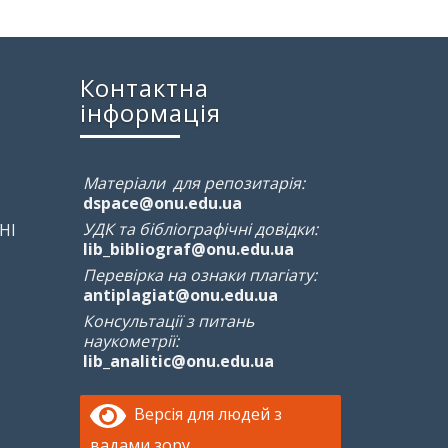
Контактна
інформація
Матеріали для репозитарія:
dspace@onu.edu.ua
УДК та бібліографічні довідки:
НІ
lib_bibliograf@onu.edu.ua
Перевірка на ознаки плагіату:
antiplagiat@onu.edu.ua
Консультації з питань
наукометрії:
lib_analitic@onu.edu.ua
Версія для людей з
вадами зору