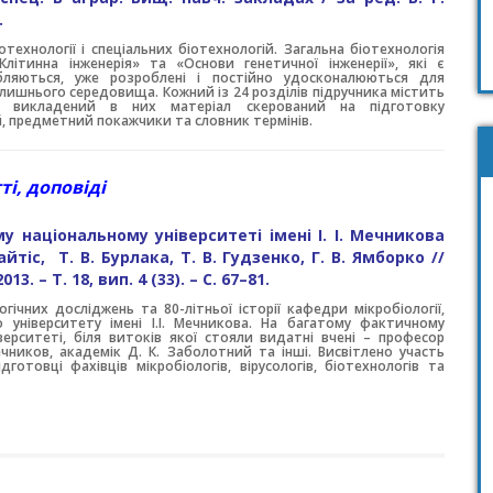
.
технології і спеціальних біотехнологій. Загальна біотехнологія
Клітинна інженерія» та «Основи генетичної інженерії», які є
бляються, уже розроблені і постійно удосконалюються для
лишнього середовища. Кожний із 24 розділів підручника містить
а викладений в них матеріал скерований на підготовку
й, предметний покажчики та словник термінів.
ті
, доповіді
му національному університеті імені І. І. Мечникова
айтіс, Т. В. Бурлака, Т. В. Гудзенко, Г. В. Ямборко //
13. – Т. 18, вип. 4 (33). – С. 67–81.
гічних досліджень та 80-літньої історії кафедри мікробіології,
го університету імені І.І. Мечникова. На багатому фактичному
іверситеті, біля витоків якої стояли видатні вчені – професор
Мечников, академік Д. К. Заболотний та інші. Висвітлено участь
готовці фахівців мікробіологів, вірусологів, біотехнологів та