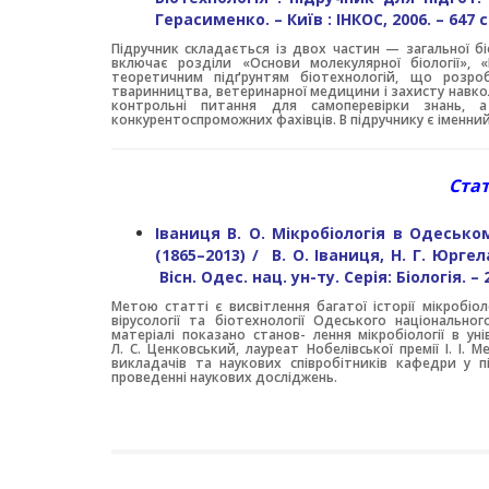
Герасименко. – Київ : ІНКОС, 2006. – 647 с
Підручник складається із двох частин — загальної біо
включає розділи «Основи молекулярної біології», «
теоретичним підґрунтям біотехнологій, що розро
тваринництва, ветеринарної медицини і захисту навко
контрольні питання для самоперевірки знань, 
конкурентоспроможних фахівців. В підручнику є іменни
Стат
Іваниця В. О. Мікробіологія в Одесько
(1865–2013) / В. О. Іваниця, Н. Г. Юргел
Вісн. Одес. нац. ун-ту. Серія: Біологія. – 20
Метою статті є висвітлення багатої історії мікробіоло
вірусології та біотехнології Одеського національно
матеріалі показано станов- лення мікробіології в ун
Л. С. Ценковський, лауреат Нобелівської премії І. І. 
викладачів та наукових співробітників кафедри у під
проведенні наукових досліджень.