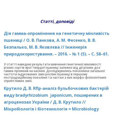
Статті, доповіді
Дія гамма-опромінення на генетичну мінливість
пшениці / О. В. Панкова, А. М. Фесенко, В. В.
Безпалько, М. В. Яковлєва // Інженерія
природокористування. – 2016. – № 1 (5). – С. 58–61.
У статті наведені результати вивчення генетичної мінливості
різних сортів ярої твердої пшениці залежно від дії різних доз
гамма-променів на насіння. Досліджувались показники загальної
частоти індукованих змін рослин пшениці в першому
пострадіаційному поколінні та частки з них морфо-фізіологічних
сприятливих змін.
Крутило Д. В. Rflp-аналіз бульбочкових бактерій
виду bradyrhizobium japonicum, поширених в
агроценозах України / Д. В. Крутило //
Мікробіологія і біотехнологія = Microbiology