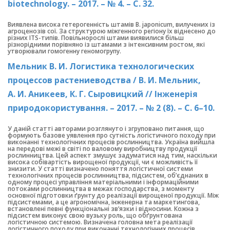
biotechnology. – 2017. – № 4. – С. 32.
Виявлена висока гетерогенність штамів B. japonicum, вилучених із
агроценозів сої. За структурою міжгенного регіону їх віднесено до
різних IТS-типів. Повільнорослі штами виявилися більш
різнорідними порівняно із штамами з інтенсивним ростом, які
утворювали гомогенну геномогрупу.
Мельник В. И. Логистика технологических
процессов растениеводства / В. И. Мельник,
А. И. Аникеев, К. Г. Сыровицкий // Інженерія
природокористування. – 2017. – № 2 (8). – С. 6–10.
У даній статті авторами розглянуто і згруповано питання, що
формують базове уявлення про сутність логістичного походу при
виконанні технологічних процесів рослинництва. Україна вийшла
на передові межі в світі по валовому виробництву продукції
рослинництва. Цей аспект змушує задуматися над тим, наскільки
висока собівартість вирощеної продукції, чи є можливість її
знизити. У статті визначено поняття логістичної системи
технологічних процесів рослинництва, підсистем, об’єднаних в
одному процесі управління матеріальними і інформаційними
потоками рослинництва в межах господарства, з моменту
основної підготовки ґрунту до реалізації вирощеної продукції. Між
підсистемами, а це агрономічна, інженерна та маркетингова,
встановлені певні функціональні зв’язки і відносини. Кожна з
підсистем виконує свою вузьку роль, що обґрунтована
логістичною системою. Визначена головна мета реалізації
логістичного походу при виконанні технологічних процесів