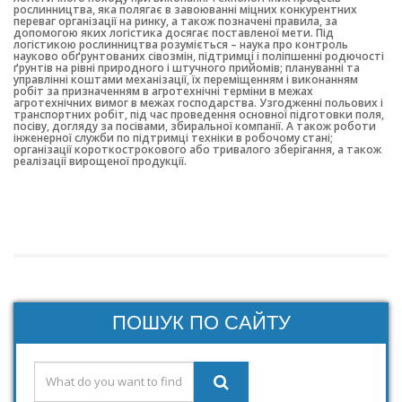
рослинництва, яка полягає в завоюванні міцних конкурентних
переваг організації на ринку, а також позначені правила, за
допомогою яких логістика досягає поставленої мети. Під
логістикою рослинництва розуміється – наука про контроль
науково обґрунтованих сівозмін, підтримці і поліпшенні родючості
ґрунтів на рівні природного і штучного прийомів; плануванні та
управлінні коштами механізації, їх переміщенням і виконанням
робіт за призначенням в агротехнічні терміни в межах
агротехнічних вимог в межах господарства. Узгодженні польових і
транспортних робіт, під час проведення основної підготовки поля,
посіву, догляду за посівами, збиральної компанії. А також роботи
інженерної служби по підтримці техніки в робочому стані;
організації короткострокового або тривалого зберігання, а також
реалізації вирощеної продукції.
ПОШУК ПО САЙТУ