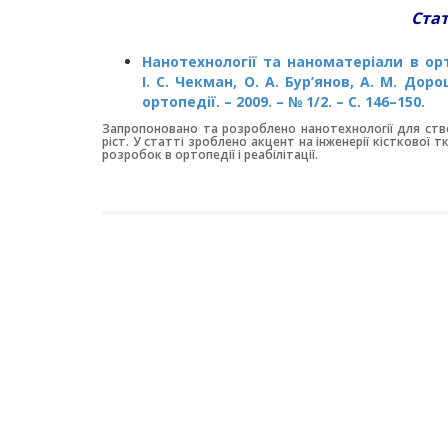
Стат
Нанотехнології та наноматеріали в орто
І. С. Чекман, О. А. Бур’янов, А. М. До
ортопедії. – 2009. – № 1/2. – С. 146–150.
Запропоновано та розроблено нанотехнології для ство
ріст. У статті зроблено акцент на інженерії кісткової 
розробок в ортопедії і реабілітації.