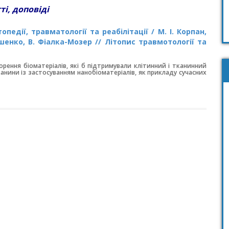
ті, доповіді
педії, травматології та реабілітації / М. І. Корпан,
рошенко, В. Фіалка-Мозер // Літопис травмотології та
рення біоматеріалів, які б підтримували клітинний і тканинний
тканини із застосуванням нанобіоматеріалів, як прикладу сучасних