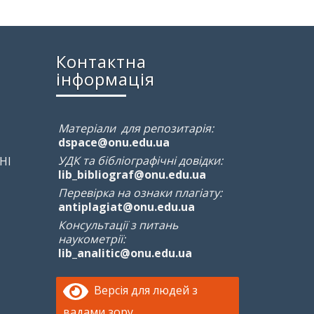
Контактна
інформація
Матеріали для репозитарія:
dspace@onu.edu.ua
УДК та бібліографічні довідки:
НІ
lib_bibliograf@onu.edu.ua
Перевірка на ознаки плагіату:
antiplagiat@onu.edu.ua
Консультації з питань
наукометрії:
lib_analitic@onu.edu.ua
Версія для людей з
вадами зору