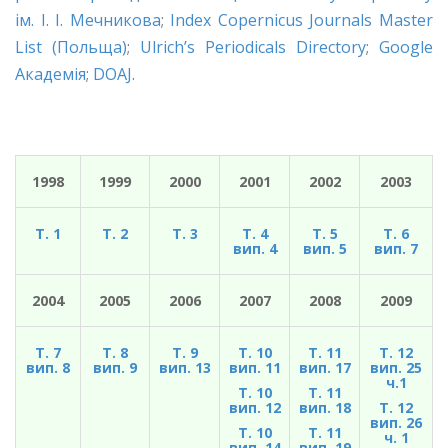
ім. І. І. Мечникова
;
Index Copernicus Journals Master
List (Польща)
;
Ulrich’s Periodicals Directory
;
Google
Академія
;
DOAJ
.
1998
1999
2000
2001
2002
2003
Т. 1
Т. 2
Т. 3
Т. 4
Т. 5
Т. 6
вип. 4
вип. 5
вип. 7
2004
2005
2006
2007
2008
2009
Т. 7
Т. 8
Т. 9
Т. 10
Т. 11
Т. 12
вип. 8
вип. 9
вип. 13
вип. 11
вип. 17
вип. 25
ч.1
Т. 10
Т. 11
вип. 12
вип. 18
Т. 12
вип. 26
Т. 10
Т. 11
ч. 1
вип. 14
вип. 19