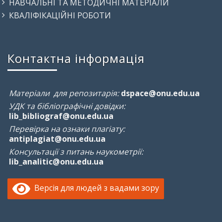
НАВЧАЛЬНІ ТА МЕТОДИЧНІ МАТЕРІАЛИ
КВАЛІФІКАЦІЙНІ РОБОТИ
Контактна інформація
Матеріали для репозитарія:
dspace@onu.edu.ua
УДК та бібліографічні довідки:
lib_bibliograf@onu.edu.ua
Перевірка на ознаки плагіату:
antiplagiat@onu.edu.ua
Консультації з питань наукометрії:
lib_analitic@onu.edu.ua
Версія для людей з вадами зору