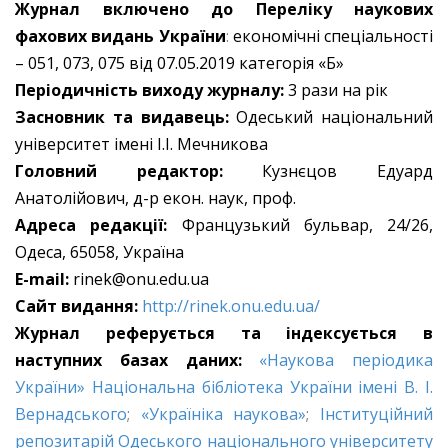
Журнал включено до Переліку наукових
фахових видань України
:
економічні спеціальності
– 051, 073, 075 від 07.05.2019 категорія «Б»
Періодичність виходу журналу:
3 рази на рік
Засновник та видавець:
Одеський національний
університет імені І.І. Мечникова
Головний редактор:
Кузнєцов Едуард
Анатолійович, д-р екон. наук, проф.
Адреса редакції:
Французький бульвар, 24/26,
Одеса, 65058, Україна
E-mail:
rinek@onu.edu.ua
Сайт видання:
http://rinek.onu.edu.ua/
Журнал реферується та індексується в
наступних базах даних:
«Наукова періодика
України» Національна бібліотека України імені В. І.
Вернадського
;
«Україніка наукова»
;
Інституційний
репозитарій Одеського національного університету