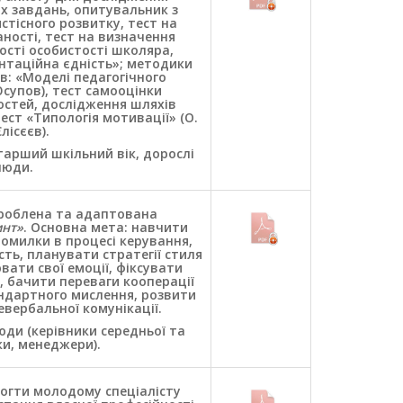
х завдань, опитувальник з
стісного розвитку, тест на
ності, тест на визначення
ості особистості школяра,
нтаційна єдність»; методики
в: «Моделі педагогічного
Юсупов), тест самооцінки
остей, дослідження шляхів
ест «Типологія мотивації» (О.
Єлісєєв).
старший шкільний вік, дорослі
люди.
роблена та адаптована
инт»
. Основна мета: навчити
помилки в процесі керування,
ть, планувати стратегії стиля
ати свої емоції, фіксувати
, бачити переваги кооперації
ндартного мислення, розвити
евербальної комунікації.
юди (керівники середньої та
и, менеджери).
огти молодому спеціалісту