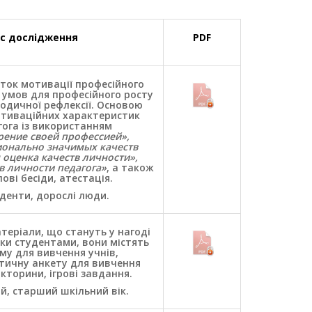
ис дослідження
PDF
ток мотивації професійного
 умов для професійного росту
одичної рефлексії. Основою
отиваційних характеристик
гога із використанням
рение своей профессией
»
,
онально значимых качеств
 оценка качеств личности»,
в личности педагога»
, а також
ові бесіди, атестація.
уденти, дорослі люди.
еріали, що стануть у нагоді
ки студентами, вони містять
му для вивчення учнів,
тичну анкету для вивчення
ікторини, ігрові завдання.
ій, старший шкільний вік.