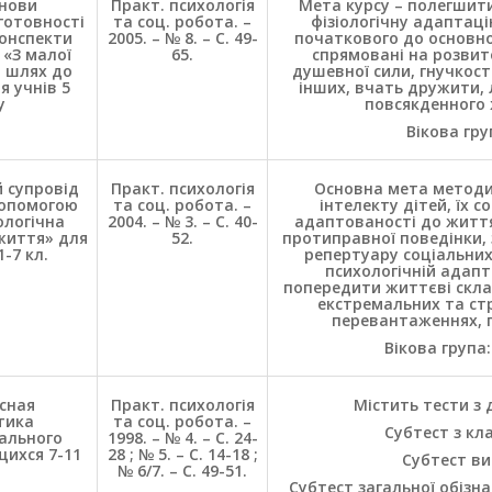
снови
Практ. психологія
Мета курсу – полегшити
готовності
та соц. робота. –
фізіологічну адаптаці
Конспекти
2005. – № 8. – С. 49-
початкового до основно
 «З малої
65.
спрямовані на розвито
й шлях до
душевної сили, гнучкост
 учнів 5
інших, вчать дружити,
у
повсякденного 
Вікова гру
 супровід
Практ. психологія
Основна мета методи
допомогою
та соц. робота. –
інтелекту дітей, їх 
ологічна
2004. – № 3. – С. 40-
адаптованості до життя
життя» для
52.
протиправної поведінки,
-7 кл.
репертуару соціальних
психологічній адапт
попередити життєві скла
екстремальних та ст
перевантаженнях, 
Вікова група:
сная
Практ. психологія
Містить тести з 
тика
та соц. робота. –
Субтест з кла
ального
1998. – № 4. – С. 24-
щихся 7-11
28 ; № 5. – С. 14-18 ;
Субтест ви
№ 6/7. – С. 49-51.
Субтест загальної обізна