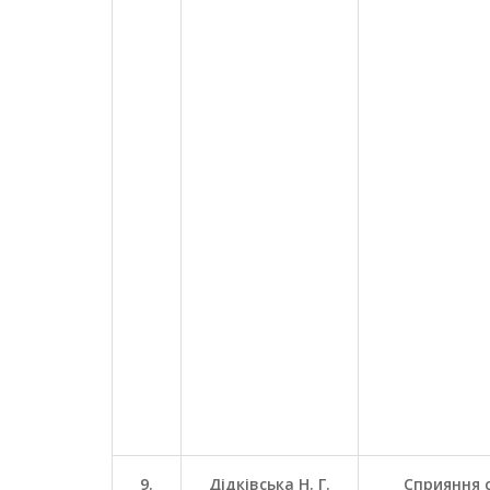
9.
Дідківська Н. Г.
Сприяння 