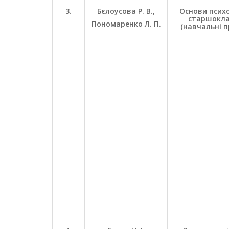
3.
Бєлоусова Р. В.,
Основи психо
старшокла
Пономаренко Л. П.
(навчальні п