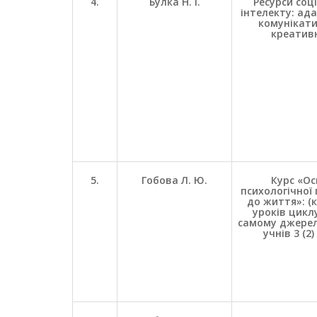
4.
Булка Н. І.
Ресурси соц
інтелекту: ада
комунікати
креатив
5.
Гобова Л. Ю.
Курс «О
психологічної 
до життя»: (
уроків циклу
самому джерел
учнів 3 (2)