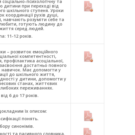
 соціально-психологічну та
ю дитини при переході від
го шкільного ступеня. Уроки
к координації рухів душі,
і, навчають розуміти себе та
 любити, готують людину до
життя серед людей.
па: 11-12 років.
ки – розвиток емоційного
соціальної компетентності,
, профілактика асоціальної,
 засвоєння достатньо повного
 навичок. Має допомогти у
ації до шкільного життя,
дності у дитини, допомогти у
ресових станах, життєвих
глибоких переживаннях.
 від 6 до 17 років.
докладним їх описом:
сифікації понять.
бору синонімів.
ності та пасивного словника.