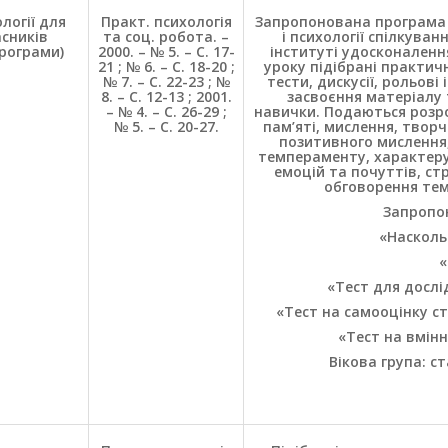
логії для
Практ. психологія
Запропонована програма і
сників
та соц. робота. –
і психології спілкува
рограми)
2000. – № 5. – С. 17-
інституті удосконалення
21 ; № 6. – С. 18-20 ;
уроку підібрані практичн
№ 7. – С. 22-23 ; №
тести, дискусії, рольові
8. – С. 12-13 ; 2001.
засвоєння матеріалу 
– № 4. – С. 26-29 ;
навички. Подаються розро
№ 5. – С. 20-27.
пам’яті, мислення, творч
позитивного мислення
темпераменту, характеру
емоцій та почуттів, стр
обговорення тем
Запропон
«Насколь
«
«Тест для дослі
«Тест на самооцінку ст
«Тест на вмін
Вікова група: с