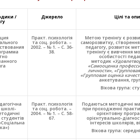
одики /
Джерело
Цілі та оп
гу
ция
Практ. психологія
Метою тренінгу є розви
ального
та соц. робота. –
саморозвитку, створення
ствования
2002. – № 1. – С. 36-
педагогу, розвиток мет
рограмма
38.
тренінгу є вивчення м
тно
особистості педа
ванного
методик
«
Удовлетво
нга
«Самооценка професси
личности», «Групповая
«Групповая оценка качест
анкетування, груп
Вікова група: ст
дагогічна
Практ. психологія
Подаються методичні мат
 школі-
та соц. робота. –
при проходженні практи
етодичні
2004. – № 1. – С. 58-
орієнтовну програ
 студентів
67.
орієнтувально-діагнос
«Соціальна
інтересів школярів, в
ка»)
Вікова група: середн