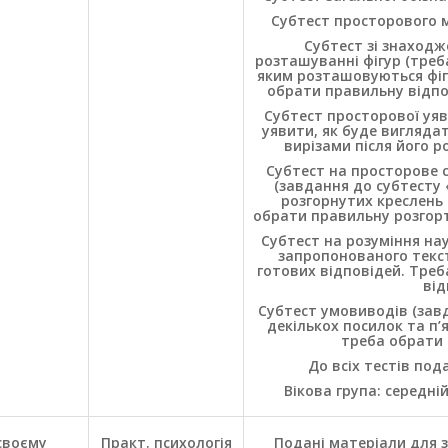
Субтест просторового м
Субтест зі знаходж
розташуванні фігур (треба
яким розташовуються фігу
обрати правильну відпов
Субтест просторової уяв
уявити, як буде вигляда
вирізами після його р
Субтест на просторове 
(завдання до субтесту 
розгорнутих креслень 
обрати правильну розгорт
Субтест на розуміння на
запропонованого текст
готових відповідей. Тре
від
Субтест умовиводів (завд
декількох посилок та п’я
треба обрати 
До всіх тестів под
Вікова група: середні
своєму
Практ. психологія
Подані матеріали для з