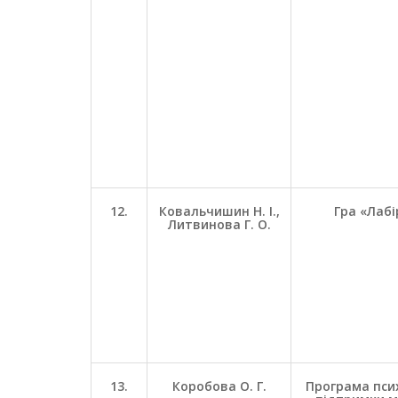
12.
Ковальчишин Н. І.,
Гра «Лаб
Литвинова Г. О.
13.
Коробова О. Г.
Програма пси