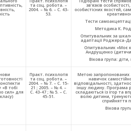
іального
Практ. психологія
Підібрані тести спрямо
птивність,
та соц. робота. –
зв’язків особистості
вність,
2004. – № 6. – С. 43-
особистісних якостей, сам
ність
53.
креативнос
Тести самоакцептації
Методика К. Род
Опитувальник за шкало
адаптації Роджерса-Да
Опитувальник «Моє ко
Андрущенко (дитячий
Вікова група: діти,
снови
Практ. психологія
Метою запропонованих з
готовності
та соц. робота. –
навичок самостійної
конспекти
2004. – № 7. – С. 15-
відповідальності, здатнос
 «В тобі
21 ; 2005. – № 4. –
іншу людину. Програма р
о сил» для
С. 43-47 ; № 5. – С.
складаються із ігор та вп
 класу)
45-51.
волю дитини, тренують 
сприйняття п
Вікова група