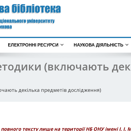
ЕЛЕКТРОННІ РЕСУРСИ
НАУКОВА ДІЯЛЬНІСТЬ
етодики (включають дек
ючають декілька предметів дослідження)
 повного тексту лише на території НБ ОНУ імені І. І.