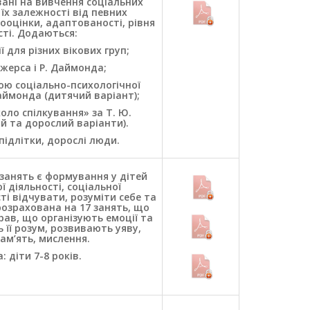
вані на вивчення соціальних
, їх залежності від певних
ооцінки, адаптованості, рівня
ті. Додаються:
 для різних вікових груп;
жерса і Р. Даймонда;
ю соціально-психологічної
ймонда (дитячий варіант);
ло спілкування» за Т. Ю.
 та дорослий варіанти).
 підлітки, дорослі люди.
анять є формування у дітей
 діяльності, соціальної
ті відчувати, розуміти себе та
озрахована на 17 занять, що
рав, що організують емоції та
її розум, розвивають уяву,
ам’ять, мислення.
: діти 7-8 років.