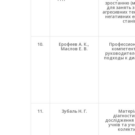
зростанню (
для занять з
агресивних те
негативних 
стані
10.
Ерофеев А. К.,
Профессио
Маслов Е. В.
компетен
руководител
подходы к ди
11.
Зубаль Н. Г.
Матері
діагност
дослідження
учнів та уч
колект