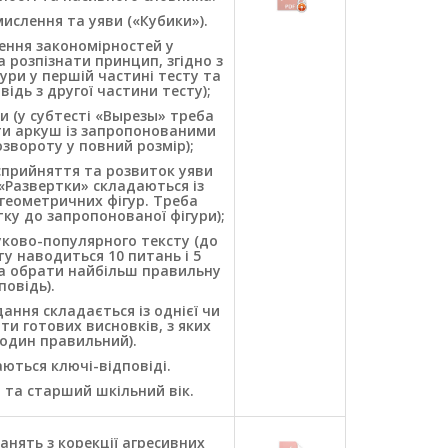
ислення та уяви («Кубики»).
ення закономірностей у
 розпізнати принцип, згідно з
ри у першій частині тесту та
ідь з другої частини тесту);
и (у субтесті «Вырезы» треба
ти аркуш із запропонованими
озвороту у повний розмір);
сприйняття та розвиток уяви
«Развертки» складаються із
геометричних фігур. Треба
ку до запропонованої фігури);
уково-популярного тексту (до
у наводиться 10 питань і 5
ба обрати найбільш правильну
повідь).
ання складається із однієї чи
ти готових висновків, з яких
один правильний).
аються ключі-відповіді.
й та старший шкільний вік.
анять з корекції агресивних