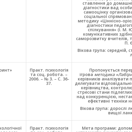
ставлення до домашні
діагностики вад особи
самооцінку організова
соціальної спрямован
методику «Ціннісно-оріє
діагностики педагогі
спілкування» (І. М. 
комунікативних здібн
саморозвитку вчителів, т
П. 
Вікова група: середній, 
іринт»
Практ. психологія
Пропонується пере
та соц. робота. –
ігрова
методика «Лабір
2006. – № 3. – С. 36-
керівників аналізувати 
37.
делегувати відповідальніс
керівництва, контролюв
стресові стани підлеглих
над конкуренцією, неста
ефективні техніки н
Вікова група: дорослі л
вищої ланк
хологічної
Практ. психологія
Мета програми: допом