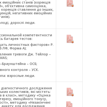
 емоційних станів (корекція
», об’єктивна самооцінка,
 корекція ставлення до інших,
денцій, негативних емоційних
танів).
олоді, дорослі люди.
ссиональной компетентности
ь батарея тестов:
ать личностных факторов» Р.
6 ЛФ, Форма А);
ления тревоги Дж. Тейлор –
MAS;
-Браунштейна – ОСБ;
вного контроля – УСК.
ппа: взрослые люди.
 діагностичного дослідження
ьких колективів, які містять:
 в класі», методику «Оцінка
нтересу, емоційного тонусу,
сті», методику «Незакінчені
, анкету для дослідження