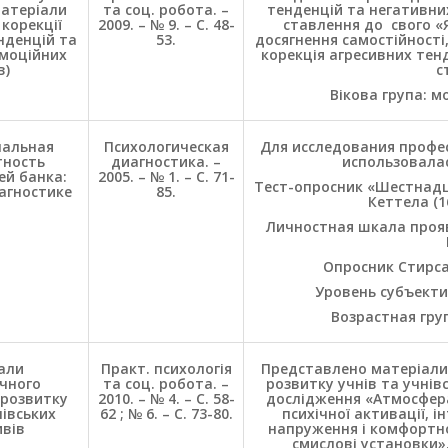
матеріали
та соц. робота. –
тенденцій та негативних
 корекції
2009. – № 9. – С. 48-
ставлення до свого «Я
нденцій та
53.
досягнення самостійності,
емоційних
корекція агресивних тен
в)
с
Вікова група: м
нальная
Психологическая
Для исследования профе
тность
диагностика. –
использовалас
ей банка:
2005. – № 1. – С. 71-
Тест-опросник «Шестнадц
агностике
85.
Кеттела (1
Личностная шкала прояв
Опросник Стирса
Уровень субъекти
Возрастная гру
али
Практ. психологія
Представлено матеріали
ичного
та соц. робота. –
розвитку учнів та учнівс
 розвитку
2010. – № 4. – С. 58-
дослідження «Атмосфера
нівських
62 ; № 6. – С. 73-80.
психічної активації, і
ивів
напруження і комфортно
смислові установки»