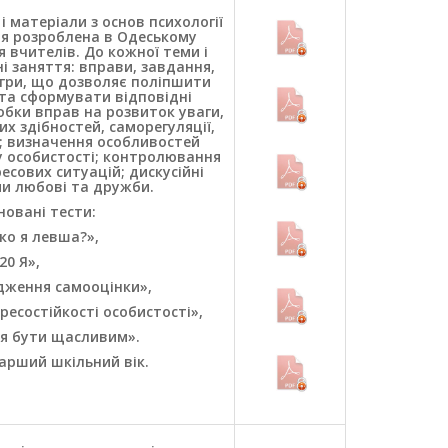
 матеріали з основ психології
ння розроблена в Одеському
 вчителів. До кожної теми і
і заняття: вправи, завдання,
 ігри, що дозволяє поліпшити
та сформувати відповідні
бки вправ на розвиток уваги,
их здібностей, саморегуляції,
; визначення особливостей
 особистості; контролювання
есових ситуацій; дискусійні
и любові та дружби.
овані тести:
ко я левша?»,
20 Я»,
дження самооцінки»,
ресостійкості особистості»,
ня бути щасливим».
тарший шкільний вік.