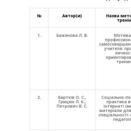
№
Автор(и)
Назва мет
тренін
1.
Баженова Л. В.
Мотива
профессион
самосовершен
учителя: п
личнос
ориентиро
трени
2.
Бартків О. С.,
Соціально-пе
Грицюк Л. К.,
практика в
Петрович В. С.
інтернаті (м
матеріали для
спеціальності 
педагогі