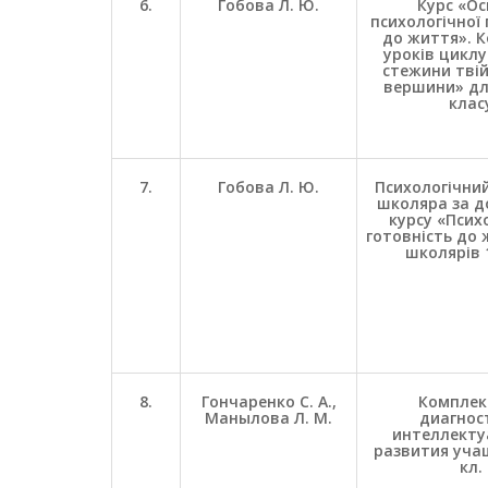
6.
Гобова Л. Ю.
Курс «О
психологічної 
до життя». 
уроків циклу
стежини тві
вершини» для
клас
7.
Гобова Л. Ю.
Психологічний
школяра за 
курсу «Псих
готовність до 
школярів 1
8.
Гончаренко С. А.,
Комплек
Манылова Л. М.
диагнос
интеллекту
развития уча
кл.