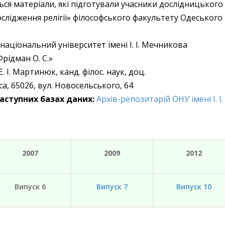
ться матеріали, які підготували учасники дослідницьког
слідження релігії» філософського факультету Одеського на
 національний університет імені І. І. Мечникова
Фрідман О. С.»
 Е. І. Мартинюк, канд. філос. наук, доц.
са, 65026, вул. Новосельського, 64
аступних базах даних:
Архів-репозитарій ОНУ імені І. 
2007
2009
2012
Випуск 6
Випуск 7
Випуск 10