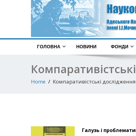
ГОЛОВНА
НОВИНИ
ФОНДИ
Компаративістські
Home
Компаративістські дослідження 
Галузь і проблемати