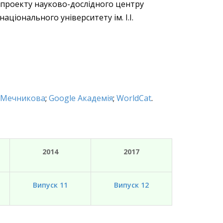
о проекту науково-дослідного центру
ціонального університету ім. І.І.
І. Мечникова
;
Google Академія
;
WorldCat
.
2014
2017
Випуск 11
Випуск 12