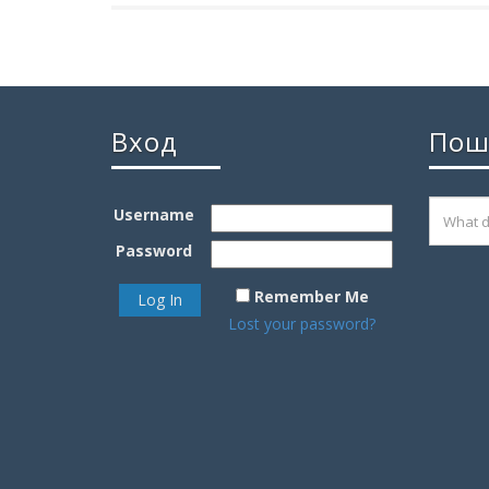
Вход
Пош
Username
Password
Remember Me
Lost your password?