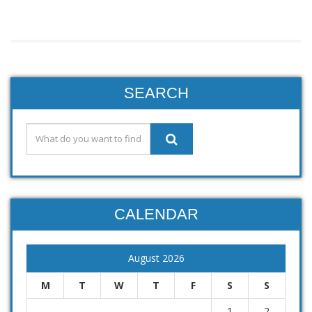
SEARCH
CALENDAR
August 2026
M
T
W
T
F
S
S
1
2