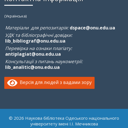
(Українська)
Матеріали для репозитарія:
dspace@onu.edu.ua
УДК та бібліографічні довідки:
lib_bibliograf@onu.edu.ua
Перевірка на ознаки плагіату:
antiplagiat@onu.edu.ua
Консультації з питань наукометрії:
lib_analitic@onu.edu.ua
Версія для людей з вадами зору
© 2026 Наукова бібліотека Одеського національного
університету імені І.І. Мечникова