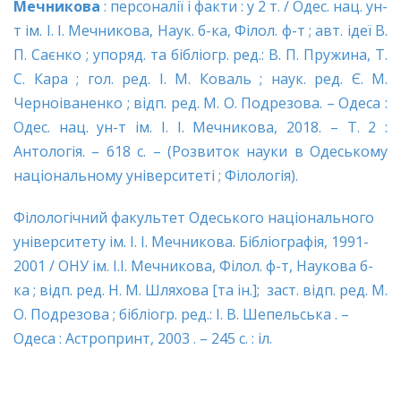
Мечникова
: персоналії і факти : у 2 т. / Одес. нац. ун-
т ім. І. І. Мечникова, Наук. б-ка, Філол. ф-т ; авт. ідеї В.
П. Саєнко ; упоряд. та бібліогр. ред.: В. П. Пружина, Т.
С. Кара ; гол. ред. І. М. Коваль ; наук. ред. Є. М.
Черноіваненко ; відп. ред. М. О. Подрезова. – Одеса :
Одес. нац. ун-т ім. І. І. Мечникова, 2018. – Т. 2 :
Антологія. – 618 с. – (Розвиток науки в Одеському
національному університеті ; Філологія).
Філологічний факультет Одеського національного
університету ім. І. І. Мечникова. Бібліографія, 1991-
2001 / ОНУ ім. І.І. Мечникова, Філол. ф-т, Наукова б-
ка ; відп. ред. Н. М. Шляхова [та ін.]; заст. відп. ред. М.
О. Подрезова ; бібліогр. ред.: І. В. Шепельська . –
Одеса : Астропринт, 2003 . – 245 с. : іл.