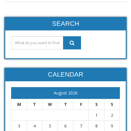
SEARCH
CALENDAR
August 2026
M
T
W
T
F
S
S
1
2
3
4
5
6
7
8
9