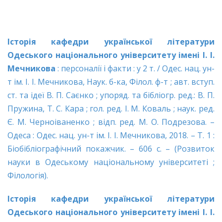
Історія кафедри української літератури
Одеського національного університету імені І. І.
Мечникова
: персоналії і факти : у 2 т. / Одес. нац. ун-
т ім. І. І. Мечникова, Наук. б-ка, Філол. ф-т ; авт. вступ.
ст. та ідеї В. П. Саєнко ; упоряд. та бібліогр. ред.: В. П.
Пружина, Т. С. Кара ; гол. ред. І. М. Коваль ; наук. ред.
Є. М. Черноіваненко ; відп. ред. М. О. Подрезова. –
Одеса : Одес. нац. ун-т ім. І. І. Мечникова, 2018. – Т. 1 :
Біобібліографічний покажчик. – 606 с. – (Розвиток
науки в Одеському національному університеті ;
Філологія).
Історія кафедри української літератури
Одеського національного університету імені І. І.