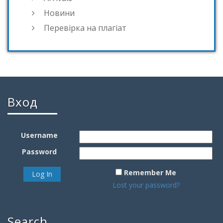
Новини
Перевірка на плагіат
Вход
Username
Password
Remember Me
Lost your password?
Search