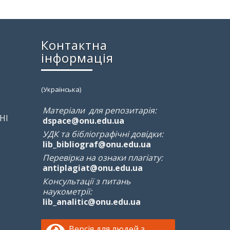
Контактна
інформація
(Українська)
Матеріали для репозитарія:
НІ
dspace@onu.edu.ua
УДК та бібліографічні довідки:
lib_bibliograf@onu.edu.ua
Перевірка на ознаки плагіату:
antiplagiat@onu.edu.ua
Консультації з питань
наукометрії:
lib_analitic@onu.edu.ua
Версія для людей з