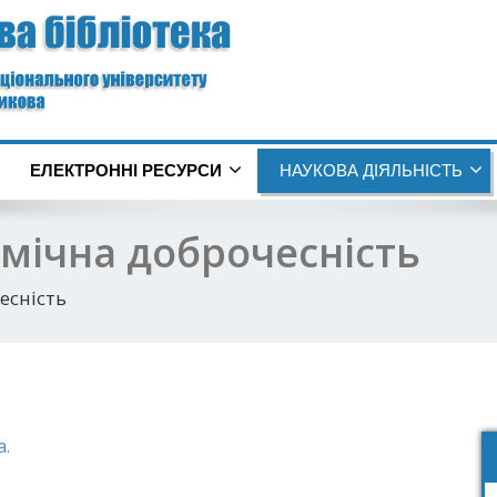
ЕЛЕКТРОННІ РЕСУРСИ
НАУКОВА ДІЯЛЬНІСТЬ
емічна доброчесність
есність
а
.