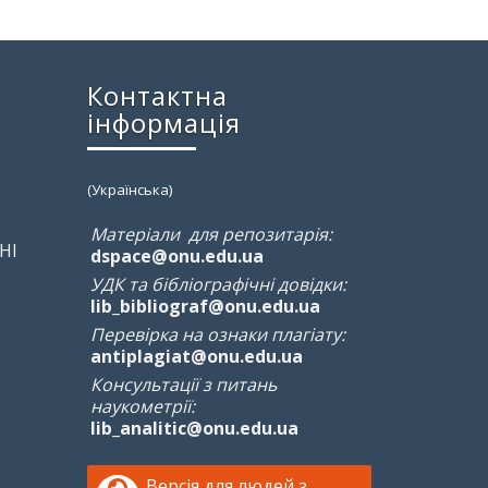
Контактна
інформація
(Українська)
Матеріали для репозитарія:
НІ
dspace@onu.edu.ua
УДК та бібліографічні довідки:
lib_bibliograf@onu.edu.ua
Перевірка на ознаки плагіату:
antiplagiat@onu.edu.ua
Консультації з питань
наукометрії:
lib_analitic@onu.edu.ua
Версія для людей з