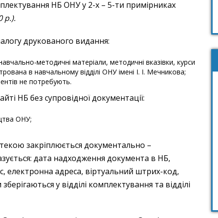
плектування НБ ОНУ у 2-х – 5-ти примірниках
р.).
налогу друкованого видання:
 навчально-методичні матеріали, методичні вказівки, курси
рована в навчальному відділі ОНУ імені І. І. Мечникова;
ментів не потребують.
йті НБ без супровідної документації:
цтва ОНУ;
отекою закріплюється документально –
азується: дата надходження документа в НБ,
с, електронна адреса, віртуальний штрих-код,
зберігаються у відділі комплектування та відділі