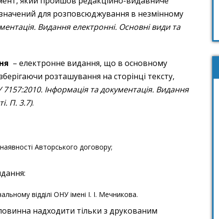
мент, який пройшов редакційно-видавниче
ризначений для розповсюджування в незмінному
ументація. Видання електронні. Основні види та
ня
– електронне видання, що в основному
зберігаючи розташування на сторінці тексту,
 7157:2010. Інформація та документація. Видання
. П. 3.7)
.
 наявності Авторського договору;
идання:
льному відділі ОНУ імені І. І. Мечникова.
повинна надходити тільки з друкованим