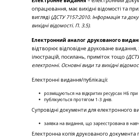
Електронне видання
– електронний доку
опрацювання, має вихідні відомості та п
вигляді
(ДСТУ 7157:2010. Інформація та док
вихідні відомості. П. 3.5)
.
Електронний аналог друкованого видан
відтворює відповідне друковане видання, 
ілюстрацій, посилань, приміток тощо
(ДСТУ
електронні. Основні види та вихідні відомості
Електронні видання/публікації:
розміщуються на відкритих ресурсах НБ при
публікуються протягом 1-3 днів.
Супровідні документи для електронного в
заявка на видання, що зареєстрована в навча
Електронна копія друкованого документа 