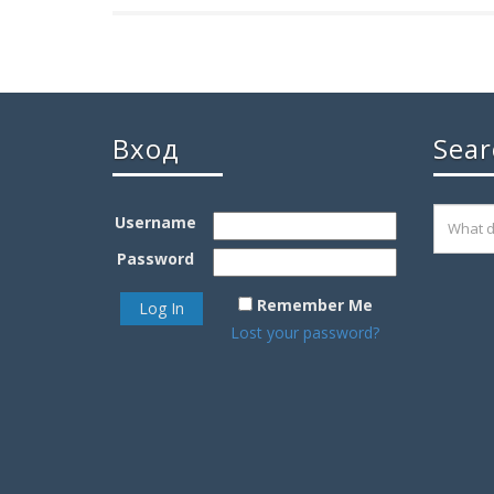
Вход
Sear
Username
Password
Remember Me
Lost your password?