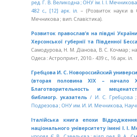
ред. Г. В. Великодна ; ОНУ ім. І. І. Мечников
482 с., [12] арк. іл
. – (Розвиток науки в 
Мечникова ; вип. Славістика).
Розвиток православ’я на півдні Україн
Херсонської губернії та Південної Бесс
Самодурова, Н. М. Діанова, В. С. Кочмар ; нау
Одеса : Астропринт, 2010.- 439 с., 16 арк. іл.
Гребцова И.
С.
Новороссийский универси
(вторая половина XIX – начало X
Благотворительность и меценатс
библиогр.
указатель
/ И. С. Гребцова ;
Подрезова ; ОНУ им. И. И. Мечникова, Научная
Італійська книга епохи Відродженн
національного університету імені І. І. 
упоряд. Є. В. Савельєва ; відп. ред. В. А. Сми