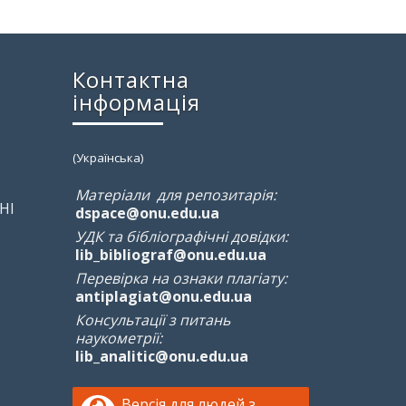
Контактна
інформація
(Українська)
Матеріали для репозитарія:
НІ
dspace@onu.edu.ua
УДК та бібліографічні довідки:
lib_bibliograf@onu.edu.ua
Перевірка на ознаки плагіату:
antiplagiat@onu.edu.ua
Консультації з питань
наукометрії:
lib_analitic@onu.edu.ua
Версія для людей з