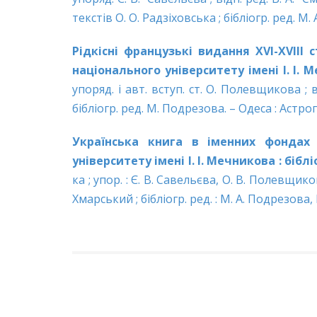
текстів О. О. Радзіховська ; бібліогр. ред. М.
Рідкісні французькі видання XVI-XVIII 
національного університету імені І.
І. 
упоряд. і авт. вступ. ст. О. Полевщикова ; в
бібліогр. ред. М. Подрезова. – Одеса : Астроп
Українська книга в іменних фондах 
університету імені І.
І.
Мечникова
:
біблі
ка ; упор. : Є. В. Савельєва, О. В. Полевщиков
Хмарський ; бібліогр. ред. : М. А. Подрезова,