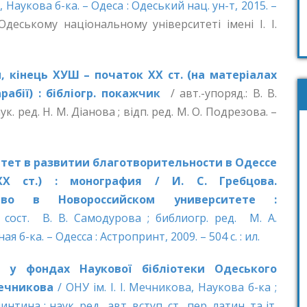
а, Наукова б-ка. – Одеса : Одеський нац. ун-т, 2015. –
Одеському національному університеті імені І. І.
и, кінець ХУШ – початок ХХ ст. (на матеріалах
арабії) : бібліогр. покажчик
/ авт.-упоряд.: В. В.
к. ред. Н. М. Діанова ; відп. ред. М. О. Подрезова. –
тет в развитии благотворительности в Одессе
X ст.)
: монография /
И.
С.
Гребцова.
тво в Новороссийском университете
:
 сост. В. В. Самодурова ; библиогр. ред. М. А.
 б-ка. – Одесса : Астропринт, 2009. – 504 с. : ил.
я у фондах Наукової бібліотеки Одеського
Мечникова
/ ОНУ ім. І. І. Мечникова, Наукова б-ка ;
нтина ; наук. ред., авт. вступ. ст., пер. латин. та іт.